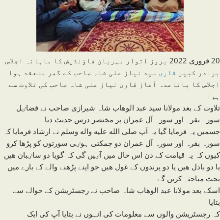
20 فروری 2022 بروز اتوار مہربان فاٶنڈیش کا ماہانہ اجلاس
برادر کبیر
قاری
سید نیاز علی شاہ صاحب کے گھر منعقد ہوا
اجلاس کا باقاعدہ آغاز قاری نیاز علی شاہ صاحب کی تلاوت سے
ہوا
تلاوت کے بعد مولانا سید عبد الوھاب شاہ شیرازی صاحب نے فضاٸل
سورہ بقرہ اور سورہ آل عمران پر مختصر درس حدیث دیا
جسمیں یہ فرمایا گیا یہ آپ صلى الله عليه واله وسلم نے ارشاد فرمایا کہ
سورہ بقرہ اور سورہ آل عمران دو چمکتی ہوٸی سورتوں کو پڑھا کرو
کیوں کہ یہ قیامت کے دن اس حال میں آٸیں گی کہ گویا دو ساٸبان ھیں
یا دو بادل ھیں یا دو پرندوں کے غول ھیں جو اپنے پڑھنے والے کے بارے میں
بحث مباحثہ کریں گے
اسکے بعد مولانا عبد الوھاب شاہ صاحب نے رجسٹریشن کے حوالے سے
بتایا
کہ رجسٹریشن والوں سے معلومات کی انہوں نے بتایا آپ کی ایک