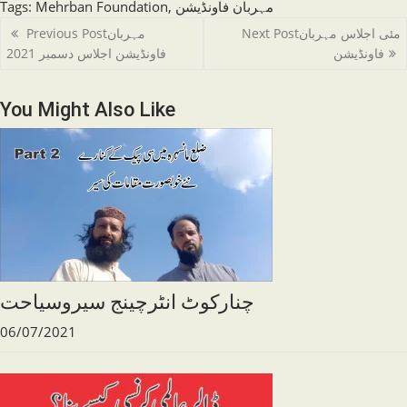
مہربان فاونڈیشن
,
Mehrban Foundation
:
Tags
Read
مئی اجلاس مہربان
Next Post
مہربان
Previous Post
more
فاونڈیشن
فاونڈیشن اجلاس دسمبر 2021
articles
You Might Also Like
چنارکوٹ انٹرچینج سیروسیاحت
06/07/2021