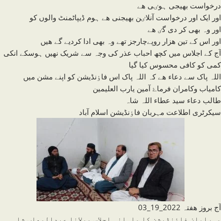
درخواست بھیجی ہوٸی ھے
اور ایک اور درخواست آنلاٸن بھیجنی ھے ہوم ڈیپاٹمنٹ والوں کو
اور وہ بھی کر دی گٸ ھے
اور اس کے تین ھزار روپےچارجز تھے وہ بھی ادا کردیے گے ھیں
آج کے اجلاس میں کچھ احباب عذر کی وجہ سے شریک نھیں ہوسکے انکی
کمی کو کافی محسوس کیا گیا
اللہ پاک سے دعاء ھے کہ اللہ پاک اس فاٶنڈیشن کو اپنے مشن میں
کامیاب وکامران فرماۓ آمین یارب العلیمین
طالب دعاء سید عطاء اللہ شاہ
سیکرٹری اطلاعت مہربان فاٶنڈیشن اسلام آباد
آج بروز ھفتہ 2022_19_03
مہرابان فاٶنڈیشن کا ماہانہ اجلاس مولانا عبدالوھاب شاہ