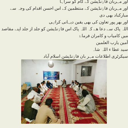
اور مہربان فاٶنڈیشن کے کام کو سراہا
اور مہربان فاٶنڈیشن کے منتظمین کے اس احسن اقدام کی وجہ سے
مبارکباد بھی دی
اور بھر پور تعاون کی بھی یقین دیہانی کراٸی
اللہ پاک سے دعا ھے کہ اللہ پاک اس فاٶنڈیشن کو جلد از جلد اپنے مقاصد
میں کامیاب و کامران فرماۓ
آمین یارب العلمین
سید عطا ء اللہ شاہ
سیکرٹری اطلاعات مہر بان فاٶنڈیشن اسلام آباد