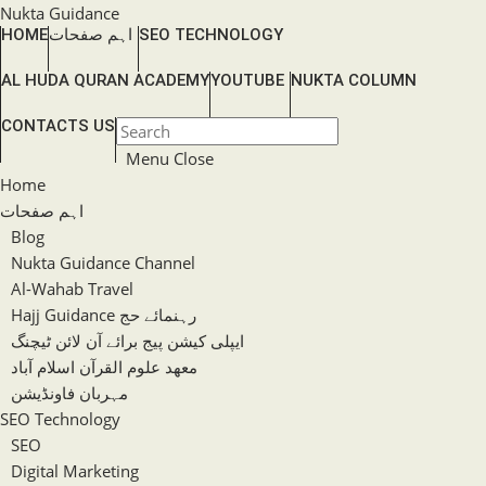
Skip
Nukta Guidance
SEO TECHNOLOGY
اہم صفحات
HOME
to
content
AL HUDA QURAN ACADEMY
YOUTUBE
NUKTA COLUMN
TOGGLE
CONTACTS US
Press
WEBSITE
Escape
Menu
Close
SEARCH
to
Home
close
اہم صفحات
the
Blog
search
Nukta Guidance Channel
panel.
Al-Wahab Travel
Hajj Guidance رہنمائے حج
ایپلی کیشن پیج برائے آن لائن ٹیچنگ
معھد علوم القرآن اسلام آباد
مہربان فاونڈیشن
SEO Technology
SEO
Digital Marketing