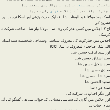
صاحب کی مسجد
سیدہ
فاطمةالزھراؓ میں منعقد ہوا
اجلاس کا باقاعدہ آغاز تلاوت
قرآن
پاس سے ہوا
اسکے بعد مولانا عبد الوھاب شاہ نے ایک حدیث پڑھی اور اسکا ترجمہ اور
تشریح کی
آج کےاجلاس میں کسی عذر کی وجہ سے مولانا نیاز شاہ صاحب شرکت نا
کرسکے
اجلاس میں چنارکوٹ کی معروف سیاسی وسماجی شخصیت سید امداد
اللہ شاہ صاحب (المعروف بہ شاہ کاکا)
اور سید لیاقت حسین شاہ
سید اشفاق حسین شاہ
سید شکیل حسین شاہ
صادق حسین شاہ
سید شاہ حسین شاہ
سعید الحسن شاہ
سید جواد شاہ
اور دیگر احباب نے شرکت کی
اور اجلاس میں گاٶں کے سیاسی مساٸل کے حوالے سے ھی گفتگو کی گٸ
تمام احباب نے