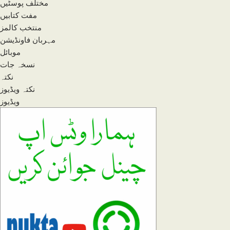
مختلف پوسٹیں
مفت کتابیں
منتخب کالمز
مہربان فاونڈیشن
موبائل
نسخہ جات
نکتہ
نکتہ ویڈیوز
ویڈیوز