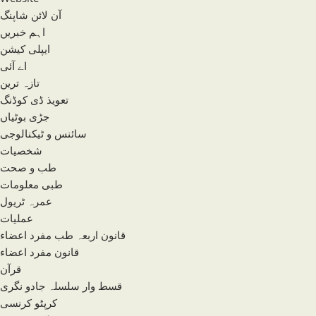
آن لائن شاپنگ
اہم خبریں
ایپلی کیشن
اے آئی
تازہ ترین
تعویذ ڈی کوڈنگ
جڑی بوٹیاں
سائنس و ٹیکنالوجی
شخصیات
طب و صحت
طبی معلومات
عمرہ ٹریول
عملیات
قانون اربعہ طب مفرد اعضاء
قانون مفرد اعضاء
قرآن
قسط وار سلسلہ جادو نگری
کرپٹو کرنسی