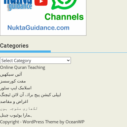
Categories
Categories
Online Quran Teaching
آئیں سیکھیں
مفت کورسسز
اسلامک ایپ سٹور
ایپلی کیشن پیج برائے آن لائن ٹیچنگ
اغراض و مقاصد
لکھاری متوجہ ہوں
ہمارا یوٹیوب چینل
Copyright - WordPress Theme by OceanWP