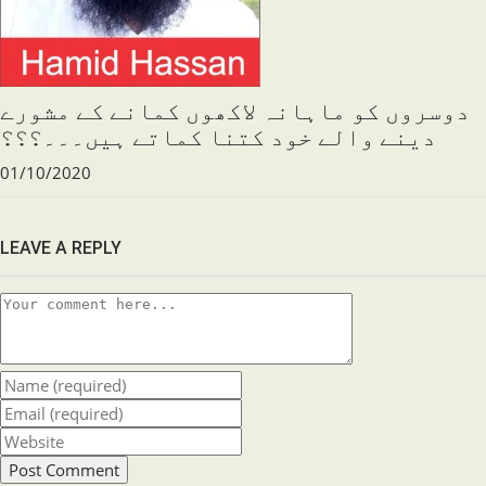
دوسروں کو ماہانہ لاکھوں کمانے کے مشورے
دینے والے خود کتنا کماتے ہیں۔۔۔؟؟؟
01/10/2020
LEAVE A REPLY
Comment
Enter
your
Enter
name
your
Enter
or
email
your