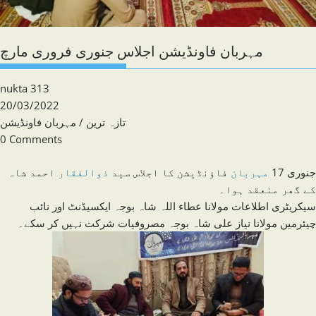
مہربان فاونڈیشن اجلاس جنوری فروری مارچ
Post
nukta 313
author:
Post
20/03/2022
published:
Post
تازہ ترین
/
مہربان فاونڈیشن
category:
Post
0 Comments
comments:
جنوری 17
مہربان
فاؤنڈیشن کا اجلاس سید
ذوالفقار
احمد شاہ
کے گھر منعقد ہوا۔
سیکریٹری اطلاعات مولانا عطاء اللہ شاہ بوجہ ایکسیڈنٹ اور نائب
چیئرمین مولانا نیاز علی شاہ بوجہ مصروفیات شرکت نہیں کر سکے۔