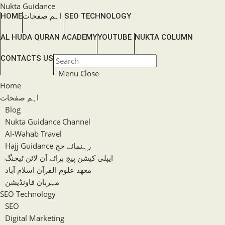
Skip
Nukta Guidance
HOME
اہم صفحات
SEO TECHNOLOGY
to
content
AL HUDA QURAN ACADEMY
YOUTUBE
NUKTA COLUMN
TOGGLE
CONTACTS US
Press
WEBSITE
Escape
Menu
Close
SEARCH
to
Home
close
اہم صفحات
the
Blog
search
Nukta Guidance Channel
panel.
Al-Wahab Travel
Hajj Guidance رہنمائے حج
ایپلی کیشن پیج برائے آن لائن ٹیچنگ
معھد علوم القرآن اسلام آباد
مہربان فاونڈیشن
SEO Technology
SEO
Digital Marketing