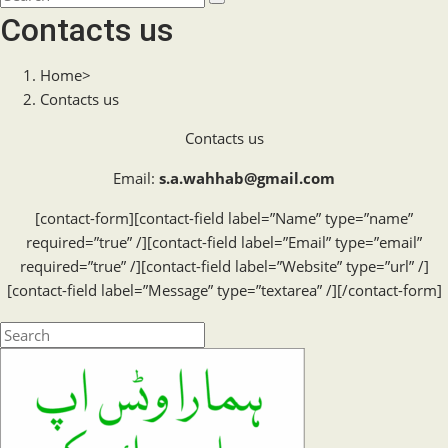
search
this
Contacts us
website
Home
>
Contacts us
Contacts us
Email:
s.a.wahhab@gmail.com
[contact-form][contact-field label=”Name” type=”name”
required=”true” /][contact-field label=”Email” type=”email”
required=”true” /][contact-field label=”Website” type=”url” /]
[contact-field label=”Message” type=”textarea” /][/contact-form]
Press
Escape
to
close
the