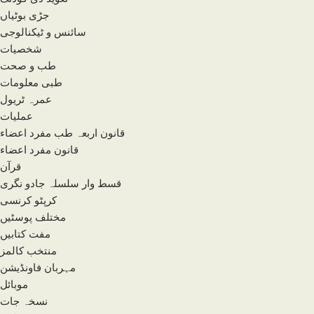
جڑی بوٹیاں
سائنس و ٹیکنالوجی
شخصیات
طب و صحت
طبی معلومات
عمرہ ٹریول
عملیات
قانون اربعہ طب مفرد اعضاء
قانون مفرد اعضاء
قرآن
قسط وار سلسلہ جادو نگری
کرپٹو کرنسی
مختلف پوسٹیں
مفت کتابیں
منتخب کالمز
مہربان فاونڈیشن
موبائل
نسخہ جات