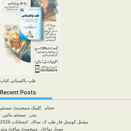
طب پاکستانی کتاب
Recent Posts
حجامہ کلینک منیجمنٹ سسٹم
پندرہ سسٹم بنائیں۔
نیشنل کونسل فار طب کے سالانہ امتحانات 2026
پنسار دواخانہ منیجمنٹ سافٹ ویئر