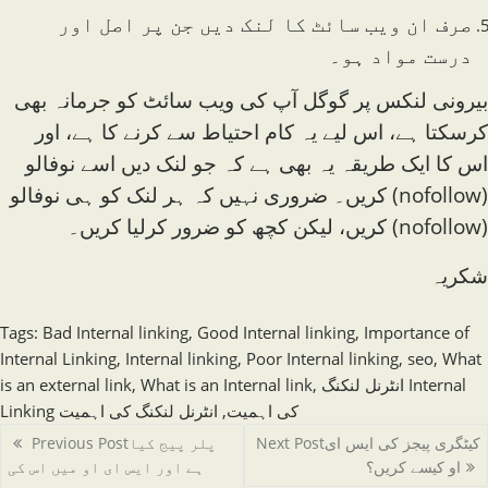
صرف ان ویب سائٹ کا لنک دیں جن پر اصل اور
درست مواد ہو۔
بیرونی لنکس پر گوگل آپ کی ویب سائٹ کو جرمانہ بھی
کرسکتا ہے، اس لیے یہ کام احتیاط سے کرنے کا ہے، اور
اس کا ایک طریقہ یہ بھی ہے کہ جو لنک دیں اسے نوفالو
(nofollow) کریں۔ ضروری نہیں کہ ہر لنک کو ہی نوفالو
(nofollow) کریں، لیکن کچھ کو ضرور کرلیا کریں۔
شکریہ
Tags
:
Bad Internal linking
,
Good Internal linking
,
Importance of
Internal Linking
,
Internal linking
,
Poor Internal linking
,
seo
,
What
انٹرنل لنکنگ Internal
,
What is an Internal link
,
is an external link
Linking کی اہمیت
,
انٹرنل لنکنگ کی اہمیت
Read
کیٹگری پیجز کی ایس ای
Next Post
پلر پیج کیا
Previous Post
more
او کیسے کریں؟
ہے اور ایس ای او میں اس کی