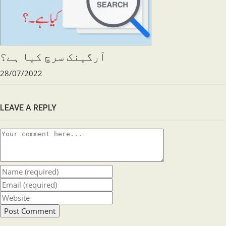
آرگینک سرچ کیا ہے؟
28/07/2022
LEAVE A REPLY
Comment
Enter
your
Enter
name
your
Enter
or
email
your
username
address
website