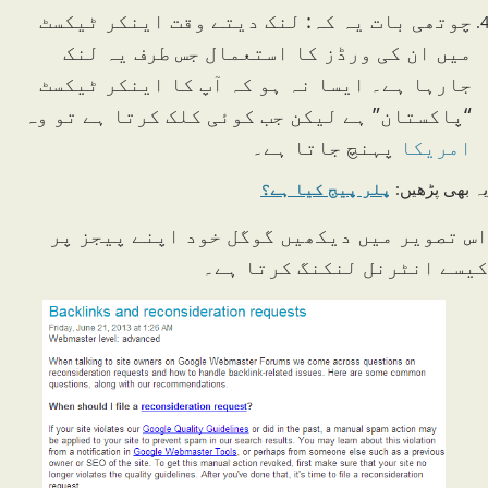
چوتھی بات یہ کہ: لنک دیتے وقت اینکر ٹیکسٹ
میں ان کی ورڈز کا استعمال جس طرف یہ لنک
جارہا ہے۔ ایسا نہ ہو کہ آپ کا اینکر ٹیکسٹ
“پاکستان” ہے لیکن جب کوئی کلک کرتا ہے تو وہ
امریکا
پہنچ جاتا ہے۔
یہ بھی پڑھیں:
پلر پیج کیا ہے؟
اس تصویر میں دیکھیں گوگل خود اپنے پیجز پر
کیسے انٹرنل لنکنگ کرتا ہے۔