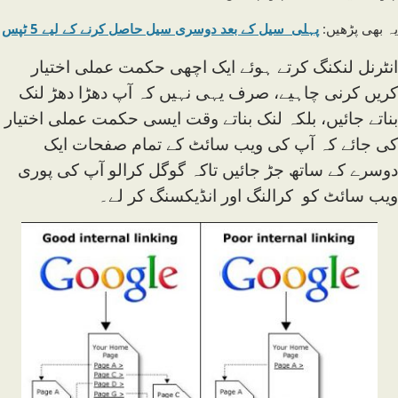
یہ بھی پڑھیں:
پہلی سیل کے بعد دوسری سیل حاصل کرنے کے لیے 5 ٹپس
انٹرنل لنکنگ کرتے ہوئے ایک اچھی حکمت عملی اختیار
کریں کرنی چاہیے، صرف یہی نہیں کہ آپ دھڑا دھڑ لنک
بناتے جائیں، بلکہ لنک بناتے وقت ایسی حکمت عملی اختیار
کی جائے کہ آپ کی ویب سائٹ کے تمام صفحات ایک
دوسرے کے ساتھ جڑ جائیں تاکہ گوگل کرالو آپ کی پوری
ویب سائٹ کو کرالنگ اور انڈیکسنگ کر لے۔