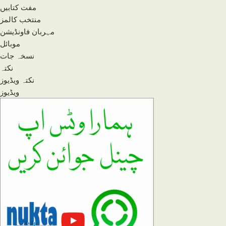
مفت کتابیں
منتخب کالمز
مہربان فاونڈیشن
موبائل
نسخہ جات
نکتہ
نکتہ ویڈیوز
ویڈیوز