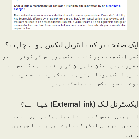
ایک صفحے پر کتنے انٹرنل لنکس ہونے چاہیے؟
کسی ایک صفحے پر کتنے لنکس ہوں اس کی کوئی حد تو
مقرر نہیں لیکن ماہرین کی رائے یہ ہے کہ دس سے
بارہ لنکس ہونا بہتر ہے۔ جبکہ زیادہ سے زیادہ
نوے سے سو لنکس دیے جاسکتے ہیں۔
ایکسٹرنل لنک (External link) کیا ہے؟
اندرونی لنکس کے بارے آپ جان چکے ہیں، اب چند
باتیں بیرونی لنکس کے بارے بھی جاننا ضروری
ہیں۔