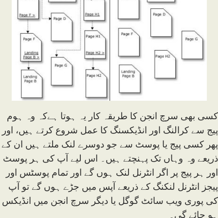
کسی بھی سرچ انجن کا طریقہ کار یہ ہوتا ہےکہ وہ ہوم
پیج سے کرالنگ اور انڈیکسنگ کا عمل شروع کرتے ہیں، اور
پھر کسی پیج یا پوسٹ سے جو دوسرے لنک ملتے ہیں ان کے
ذریعے وہ وہاں تک پہنچتے ہیں۔ اس لیے آپ کی ہر پوسٹ
اور ہر پیج پر اگر انٹرنل لنک ہوں گے اور تمام پوسٹس اور
پیجز انٹرنل لنکنگ کے ذریعے آپس میں جڑے ہوں گے تو آپ
کی پوری ویب سائٹ گوگل یا دیگر سرچ انجن میں انڈیکس
ہو جائے گی۔