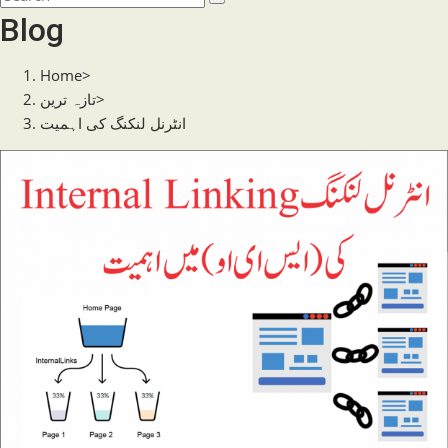
search
this
Blog
website
Home
>
>
تازہ ترین
انٹرنل لنکنگ کی اہمیت