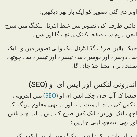
اوپر دی گئی تصویر کو ایک بار پھر دیکھیں:
دائیں طرف کی تصویر میں غلط انٹرنل لنکنگ میں سرچ
انجن ہوم سے صفحہA تک پہنچے گا اور بس۔
جبکہ بائیں طرف گڈ انٹرنل لنک والی تصویر میں وہ ایک
سے دوسرے اور دوسرے سے تیسرے اور تیسرے سے چوتھے
صفحے پر پہنچتا چلا جائے گا۔
اندرونی لنکس اور ایس ای او (SEO)
جیسا کہ آپ جان چکے ایس ای او (
SEO
) میں اندرونی
لنکس کی بہت اہمیت ہے، اور یہ بھی معلوم ہو گیا کہ
اچھے لنک اور برے لنک کس طرح کے ہیں۔ اب چند باتیں
اور بھی سمجھ لینی چاہیں :
پہلی بات یہ کہ: انٹرنل لنکنگ میں انہیں لنکس کی