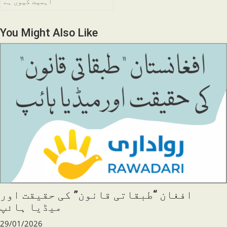
articles
اہمیت کیوں ہے
You Might Also Like
افغان “طبقاتی قانون” کی حقیقت اور
میڈیا ہائپ
29/01/2026