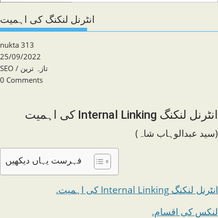
انٹرنل لنکنگ کی اہمیت
Post
nukta 313
author:
Post
25/09/2022
published:
Post
تازہ ترین
/
SEO
category:
Post
0 Comments
comments:
انٹرنل لنکنگ Internal Linking کی اہمیت
(سید عبدالوہاب شاہ)
فہرست یہاں دیکھیں
انٹرنل لنکنگ Internal Linking کی اہمیت.
لنکس کی اقسام.