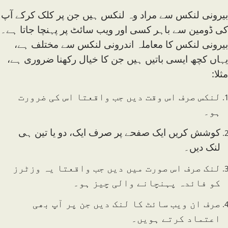
بیرونی لنکس سے مراد وہ لنکس ہیں جن پر کلک کرکے آپ
کی ڈومین سے باہر کسی اور ویب سائٹ پر پہنچا جاتا ہے۔
بیرونی لنکس کا معاملہ اندرونی لنکس سے مختلف ہے،
یہاں کچھ ایسی باتیں ہیں جن کا خیال رکھنا ضروری ہے،
مثلا:
لنکس صرف اس وقت دیں جب واقعتا اس کی ضرورت
ہو۔
کوشش کریں ایک صفحے پر صرف ایک، دو یا تین ہی
لنک دیں۔
لنک صرف اس صورت میں دیں جب واقعتا یہ وزٹرز
کو فائدہ پہنچانے والی چیز ہو۔
صرف ان ویب سائٹ کا لنک دیں جن پر آپ بھی
اعتماد کرتے ہویں۔