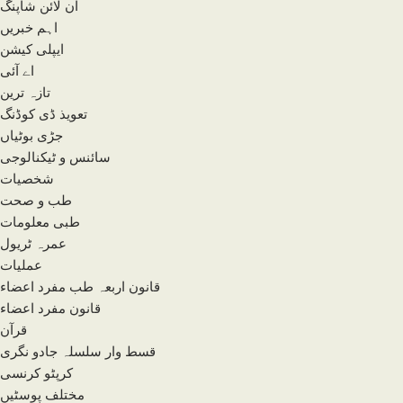
آن لائن شاپنگ
اہم خبریں
ایپلی کیشن
اے آئی
تازہ ترین
تعویذ ڈی کوڈنگ
جڑی بوٹیاں
سائنس و ٹیکنالوجی
شخصیات
طب و صحت
طبی معلومات
عمرہ ٹریول
عملیات
قانون اربعہ طب مفرد اعضاء
قانون مفرد اعضاء
قرآن
قسط وار سلسلہ جادو نگری
کرپٹو کرنسی
مختلف پوسٹیں