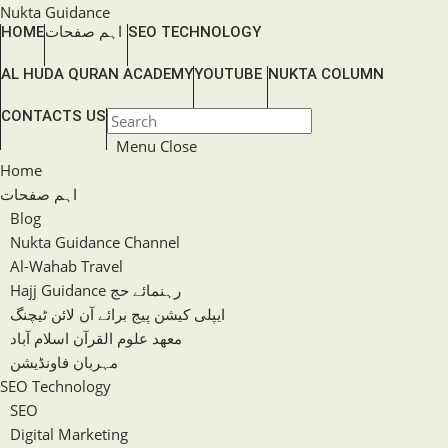
Skip
Nukta Guidance
SEO TECHNOLOGY
اہم صفحات
HOME
to
content
AL HUDA QURAN ACADEMY
YOUTUBE
NUKTA COLUMN
TOGGLE
CONTACTS US
Press
WEBSITE
Escape
Menu
Close
SEARCH
to
Home
close
اہم صفحات
the
Blog
search
Nukta Guidance Channel
panel.
Al-Wahab Travel
Hajj Guidance رہنمائے حج
ایپلی کیشن پیج برائے آن لائن ٹیچنگ
معھد علوم القرآن اسلام آباد
مہربان فاونڈیشن
SEO Technology
SEO
Digital Marketing