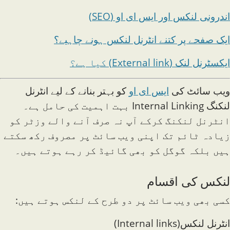
اندرونی لنکس اور ایس ای او (SEO)
ایک صفحے پر کتنے انٹرنل لنکس ہونے چاہیے؟
ایکسٹرنل لنک (External link) کیا ہے؟
ویب سائٹ کی
ایس ای او
کو بہتر بنانے کے لیے انٹرنل
لنکنگ Internal Linking بہت اہمیت کی حامل ہے۔
انٹرنل لنکنگ کرکے آپ نہ صرف آنے والے وزٹر کو
زیادہ ٹائم تک اپنی ویب سائٹ پر مصروف رکھ سکتے
ہیں بلکہ گوگل کو بھی گائیڈ کر رہے ہوتے ہیں۔
لنکس کی اقسام
کسی بھی ویب سائٹ پر دو طرح کے لنکس ہوتے ہیں:
انٹرنل لنکس(Internal links)