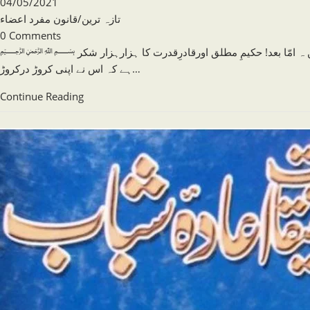
author:
Post
04/05/2021
published:
Post
تازہ ترین
/
قانون مفرد اعضاء
category:
Post
0 Comments
comments:
﷽ نزلہ زکام وبائی پیش لفظ اَلْحَمْدُلِلَّہِ رَبِّ العٰلمین و سلام علیٰ رحمۃ اللعٰلمین ہ امّا بعد! حکیمِ مطلق اورقادرِقدرت کا ہزارہزار شکر
ہے کہ اس نے اپنی کروڑ درکروڑ…
نزلہ
Continue Reading
زکام
وبائی