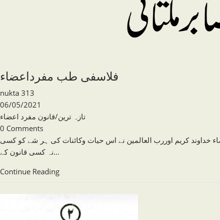
فلاسفی طب مفرداعضاء
Post
nukta 313
author:
Post
06/05/2021
published:
Post
تازہ ترین
/
قانون مفرد اعضاء
category:
Post
0 Comments
comments:
اء خداوند کریم اوررب العالمین نے اس حیات وکائنات کی ہر شے کو کسی
نہ کسی قانون کے…
فلاسفی
Continue Reading
طب
مفرداعضاء