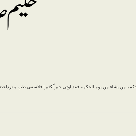
کمۃ من یشاء من یوۃ الحکمۃ فقد اوتی خیراً کثیرا فلاسفی طب مفرداعض