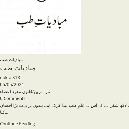
مبادیات طب
مبادیات طب
Post
nukta 313
author:
Post
05/05/2021
published:
Post
تازہ ترین
/
قانون مفرد اعضاء
category:
Post
0 Comments
comments:
لاکھ شکر ہے کہ اس نے علمِ طب پیدا کرکے اپنے بندوں پر بہت بڑا احسان
کیا…
مبادیات
Continue Reading