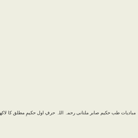
مبادیات طب حکیم صابر ملتانی رحمہ اللہ حرفِ اول حکیمِ مطلق کا لاکھ 