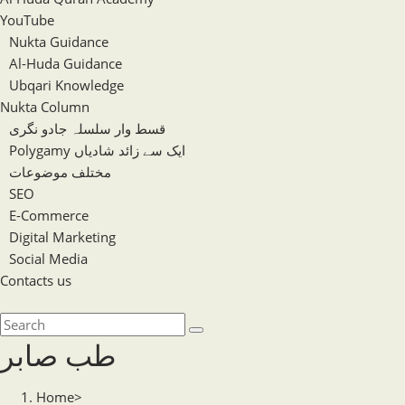
YouTube
Nukta Guidance
Al-Huda Guidance
Ubqari Knowledge
Nukta Column
قسط وار سلسلہ جادو نگری
Polygamy ایک سے زائد شادیاں
مختلف موضوعات
SEO
E-Commerce
Digital Marketing
Social Media
Contacts us
Toggle
website
Search
search
this
طب صابر
website
Home
>