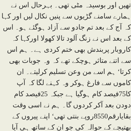
تھیں اور بوسیدہ مٹی تھی۔ بہرحال اس نے
ہمارے سامنے گڑیوں سے پنیں نکال لیں اور کہا
کہ آج کے بعد تم جادو سے آزاد ہوگئے ہو۔ اس
کے بعد اس نے زنگ آلود تالا کھولا اورکہا کہ
کاروبار پربندش بھی ختم کردی ہے۔ ہم اس
سے اتنے متاثر ہوچکے تھے کہ وہ جوبات بھی
کرتا‘ ہم اسے من وعن تسلیم کرلیتے۔ ان
کاموں سے فارغ ہوکر وہ کہنے لگا کہ آپ
کا75فیصد کام ہوگیا ہے جبکہ 25فیصد کام
دودن بعد آکر کردوں گا۔ ہم نے اسی وقت
بقایارقم8550روپے بنتی تھی‘ اپنے پیروں کے
بھتیجے کے حوالہ کی جو ان کے ساتھ ہی آیا