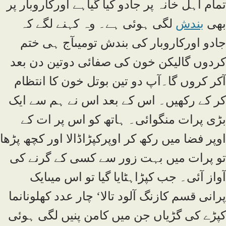
تمام اہل خانہ پر جادو کیا گیاہے اورکاروبار پر
بھی
بندش
لگی ہوئی ہے۔ وہ کہنے لگے کہ
جادو اورکاروبار کی بندش تومیںآج ہی ختم
کردوں گالیکن خون کی صفائی دوتین دن بعد
آکر کروں گا۔آپ دو تین بوتل خون کا انتظام
کر کے رکھیں۔ اس کے بعد اس نے ہم سے ایک
بڑی پرات منگوائی۔ ہاتھ کو اس پر ات کے
اوپر فضا میں رکھ کر اوپرکپڑاڈالا اور کچھ پڑھا
تو پرات میں بہت زور سے کسی کے گرنے کی
آواز آئی۔ جب کپڑاہٹایا گیا تو اس میںایک
پرانی قسم کازنگ آلود تالا‘ چار عدد کھلونانما
کپڑے کی گڑیاں جن میں کامن پنیں لگی ہوئی