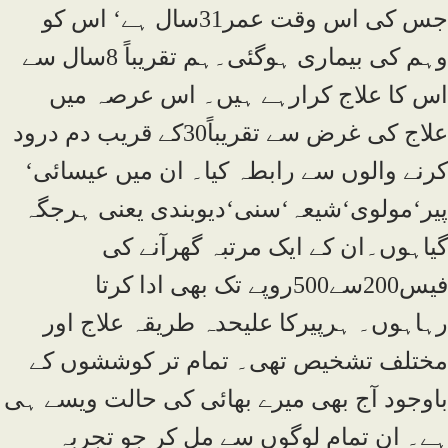
جس کی اس وقت عمر31سال ہے‘ اس کو
وہم کی بیماری ہوگئی۔ہم تقریباً 8سال سے
اس کا علاج کرارہے ہیں۔ اس عرصہ میں
علاج کی غرض سے تقریباً30کے قریب دم درود
کرنے والوں سے رابطہ کیا۔ ان میں عیسائی‘
پیر‘مولوی‘شیعہ‘سنی‘دیوبندی یعنی ہرجگہ
گیاہوں۔ان کے ایک مرتبہ گھرآنے کی
فیس200سے500روپے تک بھی ادا کرتا
رہاہوں۔ ہرپیرکا علیحدہ طریقہ علاج اور
مختلف تشخیص تھی۔ تمام تر کوششوں کے
باوجود آج بھی میرے بھائی کی حالت ویسے ہی
ہے۔ ان تمام لوگوں سے مل کر جو تجربہ