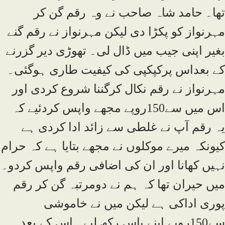
تھا۔ حامد شاہ صاحب نے وہ رقم گن کر
مہرنواز کو پکڑا دی لیکن مہرنواز نے رقم گنے
بغیر اپنی جیب میں ڈال لی۔ تھوڑی دیر گزرنے
کے بعداس پرکپکپی کی کیفیت طاری ہوگئی۔
مہرنواز نے رقم نکال کرگننا شروع کردی اور
اس میں سے150روپے مجھے واپس کردئیے کہ
یہ رقم آپ نے غلطی سے زائد ادا کردی ہے
کیونکہ میرے موکلوں نے مجھے بتایا ہے کہ حرام
نہیں کھانا اور ان کی اضافی رقم واپس کردو۔
میں حیران تھا کہ ہم نے دومرتبہ گن کر رقم
پوری اداکی ہے لیکن میں نے خاموشی
سے150روپے اپنے پاس رکھ لیے۔ اس کے بعد