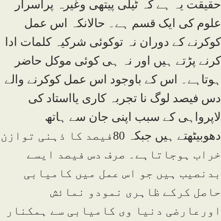
حقیقت یہ ہے کہ ٹیلی پیتھی وغیرہ پراسرار
علوم کی ایک قسم ہے۔ حالانکہ اس عمل
کوکرنے کے دوران نہ توکوئی شرکیہ کلمات ادا
کرنے پڑتے ہیں اور نہ ہی کوئی موکل حاضر
ہوتاہے۔ اس کے باوجود اس عمل کوکرنے والے
دس فیصد لوگ نا تجربہ کاری یااستاد کی
لاپرواہی کے سبب اپنی جان سے ہاتھ
دھوبیٹھتے ہیں جبکہ 80فیصد کا ذہنی توازن
خراب ہوجاتاہے۔ صرف دس فیصد ایسے
بدنصیب ہیں جو اس عمل میں کامیابی
حاصل کرکے ظاہری نمودو نمائش
اورعارضی دنیا وی کامیابی سے ہمکنار