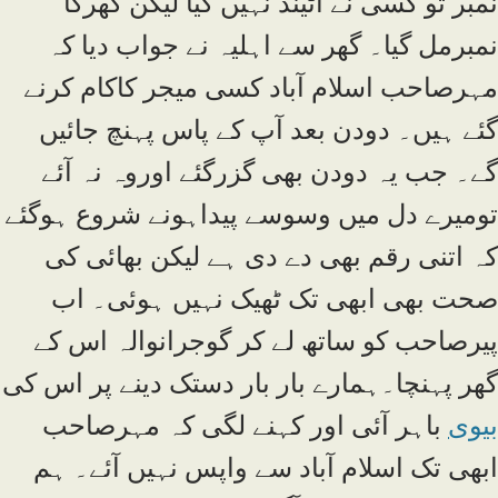
نمبر تو کسی نے اٹینڈ نہیں کیا لیکن گھرکا
نمبرمل گیا۔ گھر سے اہلیہ نے جواب دیا کہ
مہرصاحب اسلام آباد کسی میجر کاکام کرنے
گئے ہیں۔ دودن بعد آپ کے پاس پہنچ جائیں
گے۔ جب یہ دودن بھی گزرگئے اوروہ نہ آئے
تومیرے دل میں وسوسے پیداہونے شروع ہوگئے
کہ اتنی رقم بھی دے دی ہے لیکن بھائی کی
صحت بھی ابھی تک ٹھیک نہیں ہوئی۔ اب
پیرصاحب کو ساتھ لے کر گوجرانوالہ اس کے
گھر پہنچا۔ہمارے بار بار دستک دینے پر اس کی
بیوی
باہر آئی اور کہنے لگی کہ مہرصاحب
ابھی تک اسلام آباد سے واپس نہیں آئے۔ ہم