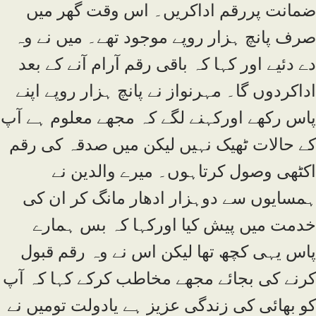
ضمانت پررقم اداکریں۔ اس وقت گھر میں
صرف پانچ ہزار روپے موجود تھے۔ میں نے وہ
دے دئیے اور کہا کہ باقی رقم آرام آنے کے بعد
اداکردوں گا۔ مہرنواز نے پانچ ہزار روپے اپنے
پاس رکھے اورکہنے لگے کہ مجھے معلوم ہے آپ
کے حالات ٹھیک نہیں لیکن میں صدقہ کی رقم
اکٹھی وصول کرتاہوں۔ میرے والدین نے
ہمسایوں سے دوہزار ادھار مانگ کر ان کی
خدمت میں پیش کیا اورکہا کہ بس ہمارے
پاس یہی کچھ تھا لیکن اس نے وہ رقم قبول
کرنے کی بجائے مجھے مخاطب کرکے کہا کہ آپ
کو بھائی کی زندگی عزیز ہے یادولت تومیں نے