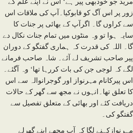
مرید جو خودبھی پیر ہے‘ اس نے اپنے علم کے
زور پر اس آگ کو قابوکیا۔آپ کی ملاقات اس
سے کراوں گا۔ اگرآپ کے بھائی پر جنات کا
سایہ ہوا تو وہ منٹوں میں تمام جنات نکال دے
گا۔ اللہ کی قدرت کہ ہماری گفتگو کے دوران
پیر صاحب تشریف لے آئے۔ شاہ صاحب فرمانے
لگے کہ لوجی جن کی بات کررہا تھا‘ وہ آگئے۔
اس پیرکانام مہرنواز اور گوجرانوالہ سے اس
کا تعلق تھا۔انہوں نے مجھ سے گھر کے حالات
دریافت کئے اور بھائی کے متعلق تفصیل سے
گفتگو کی۔
مہرنوازکہنے لگا کہ آپ مجھے اپنے گھرلے