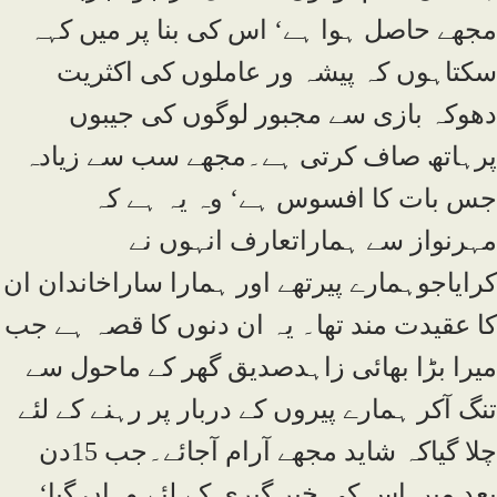
مجھے حاصل ہوا ہے‘ اس کی بنا پر میں کہہ
سکتاہوں کہ پیشہ ور عاملوں کی اکثریت
دھوکہ بازی سے مجبور لوگوں کی جیبوں
پرہاتھ صاف کرتی ہے۔مجھے سب سے زیادہ
جس بات کا افسوس ہے‘ وہ یہ ہے کہ
مہرنواز سے ہماراتعارف انہوں نے
کرایاجوہمارے پیرتھے اور ہمارا ساراخاندان ان
کا عقیدت مند تھا۔ یہ ان دنوں کا قصہ ہے جب
میرا بڑا بھائی زاہدصدیق گھر کے ماحول سے
تنگ آکر ہمارے پیروں کے دربار پر رہنے کے لئے
چلا گیاکہ شاید مجھے آرام آجائے۔جب 15دن
بعد میں اس کی خبر گیری کے لئے وہاں گیا‘