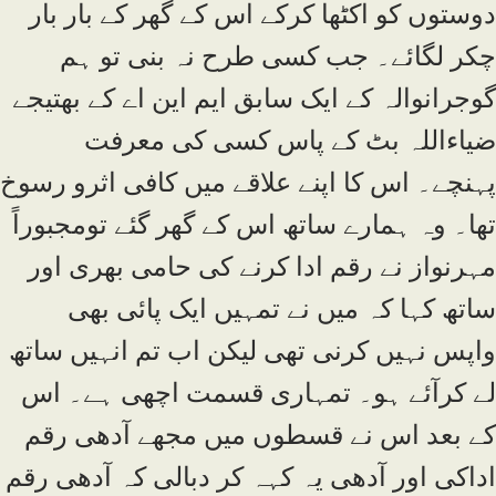
دوستوں کو اکٹھا کرکے اس کے گھر کے بار بار
چکر لگائے۔ جب کسی طرح نہ بنی تو ہم
گوجرانوالہ کے ایک سابق ایم این اے کے بھتیجے
ضیاءاللہ بٹ کے پاس کسی کی معرفت
پہنچے۔ اس کا اپنے علاقے میں کافی اثرو رسوخ
تھا۔ وہ ہمارے ساتھ اس کے گھر گئے تومجبوراً
مہرنواز نے رقم ادا کرنے کی حامی بھری اور
ساتھ کہا کہ میں نے تمہیں ایک پائی بھی
واپس نہیں کرنی تھی لیکن اب تم انہیں ساتھ
لے کرآئے ہو۔ تمہاری قسمت اچھی ہے۔ اس
کے بعد اس نے قسطوں میں مجھے آدھی رقم
اداکی اور آدھی یہ کہہ کر دبالی کہ آدھی رقم