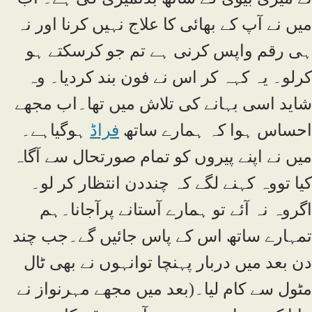
میں نے آپ کے بھائی کا علاج نہیں کرنا اور نہ
ہی رقم واپس کرنی ہے تم جو کرسکتے ہو
کرلو۔ یہ کہہ کر اس نے فون بند کردیا۔ وہ
شاید اسی بہانے کی تلاش میں تھا۔اب مجھے
احساس ہوا کہ ہمارے ساتھ
فراڈ
ہوگیاہے۔
میں نے اپنے پیروں کو تمام صورتحال سے آگاہ
کیا تووہ کہنے لگے کہ چنددن انتظار کر لو۔
اگروہ نہ آئے تو ہمارے آستانے پرآجانا۔ہم
تمہارے ساتھ اس کے پاس جائیں گے۔جب چند
دن بعد میں دربار پہنچا توانہوں نے بھی ٹال
مٹول سے کام لیا۔(بعد میں مجھے مہرنواز نے