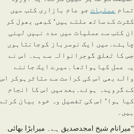
تمام
عملیات
جو عام بازاری کتب میں
کثرت کے ساتھ ملتے ہیں‘ کبھی بھول کر
ان کتب سے عملیات میں مدد نہیں لینی
چاہئے۔میں ایک نوسرباز کوجانتاہوں
جس کا تعلق گوجرانوالہ سے ہے۔ اس نے
یہ عمل کیاہواتھا۔میرے ایک جاننے
والے بھی اس کی کرامت سے متاثرہوکر اس
کے گرویدہ ہوئے۔بعدمیں اس کا انجام
کیا ہوا‘ اس کی تفصیل وہ خود بیان کرتے
ہیں۔
”میرانام شیخ امجدصدیق ہے۔ میرابڑا بھائی