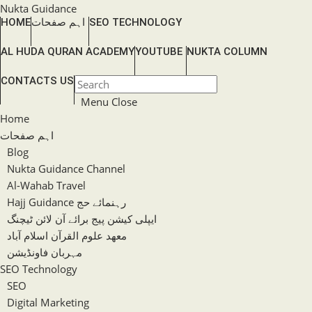
Skip
Nukta Guidance
SEO TECHNOLOGY
اہم صفحات
HOME
to
content
AL HUDA QURAN ACADEMY
YOUTUBE
NUKTA COLUMN
TOGGLE
CONTACTS US
Press
WEBSITE
Escape
Menu
Close
SEARCH
to
Home
close
اہم صفحات
the
Blog
search
Nukta Guidance Channel
panel.
Al-Wahab Travel
Hajj Guidance رہنمائے حج
ایپلی کیشن پیج برائے آن لائن ٹیچنگ
معھد علوم القرآن اسلام آباد
مہربان فاونڈیشن
SEO Technology
SEO
Digital Marketing