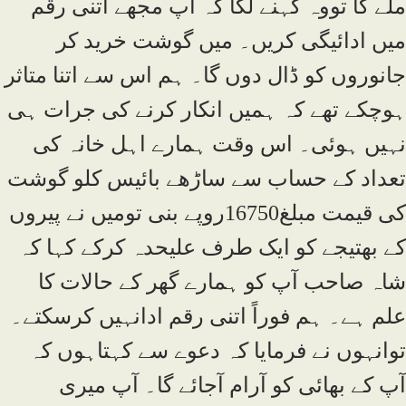
ملے گا تووہ کہنے لگا کہ آپ مجھے اتنی رقم
میں ادائیگی کریں۔ میں گوشت خرید کر
جانوروں کو ڈال دوں گا۔ ہم اس سے اتنا متاثر
ہوچکے تھے کہ ہمیں انکار کرنے کی جرات ہی
نہیں ہوئی۔ اس وقت ہمارے اہل خانہ کی
تعداد کے حساب سے ساڑھے بائیس کلو گوشت
کی قیمت مبلغ16750روپے بنی تومیں نے پیروں
کے بھتیجے کو ایک طرف علیحدہ کرکے کہا کہ
شاہ صاحب آپ کو ہمارے گھر کے حالات کا
علم ہے۔ ہم فوراً اتنی رقم ادانہیں کرسکتے۔
توانہوں نے فرمایا کہ دعوے سے کہتاہوں کہ
آپ کے بھائی کو آرام آجائے گا۔ آپ میری