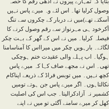
بتایا کہ تمہارے پیروں نے آدھی رقم کا حصہ
وصول کرلیا تھا۔ اس لئے وہ میرے پاس نہیں
آسکتے تھے)میں نے دربار کے چکروں سے تنگ
آکرخود ہی مہرنواز سے رقم وصول کرنے کا
فیصلہ کرلیا۔ میں نے اس کے گھر کے بہت چکر
لگائے۔ بارہویں چکر میں میرااس کا آمناسامنا
ہوگیا۔ اب پہلے والی عقیدت ختم ہوچکی
تھی۔ اس نے مجھے صاف کہا کہ میرے پاس
کچھ نہیں۔ میں توبس فراڈ کے ذریعے اپناکام
نکالتاہوں۔ اگر میرے پاس جن ہوتے تومیں
کشمیر نہ آزادکرالیتا۔ جب اس کی اصلیت
کھل کر میرے سامنے آگئی تو میں نے اپنے