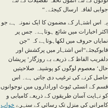
لوگوں کے لئے انمول تحفہ تفصیلات کے لئے
جوابی لفافہ ارسال کیجئے۔“
یہ اس اشتہار کے مضمون کا ایک نمونہ ہے جو
اکثر اخبارات میں شائع ہوتاہے۔ جس پر
نمایاں حروف میں لکھاہوتاہے کہ ”جن
قابوکیجئے“اس اشتہار میں پرکشش اور
دلفریب الفاظ کے ذریعے بے روزگار‘ پریشان
حال‘ معصوم لوگوں کو پوشیدہ صلاحیتیں
حاصل کرنے کی ترغیب دی جاتی ہے۔ اس
قسم کے انسٹی ٹیوٹ اوراداروں میں نوجوانوں
کو نہایت آسان طریقوں کے ذریعے کامیابی و
کامرانی کی منزل تک رسائی کے سنہرے
خواب