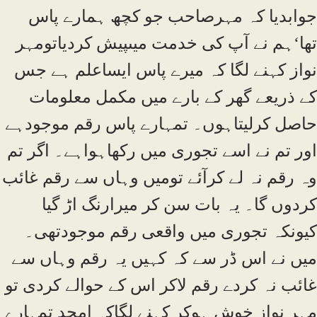
جوابدیا کہ مہرصاحب جو کچھ ہمارے پاس
تھا‘ہم نے آپ کی خدمت میںپیش کردیاتومہر
نواز کہنے لگا کہ میرے پاس ایساعلم ہے جس
کے ذریعے گھر کے بارے میں مکمل معلومات
حاصل کرلیتاہوں۔ تمہارے پاس رقم موجودہے
اور تم نے اسے تجوری میں رکھاہواہے۔ اگر تم
وہ رقم نہ لے کرآئے تومیں وہاں سے رقم غائب
کردوں گا۔ یہ بات سن کر میرارنگ اڑ گیا
کیونکہ تجوری میں واقعی رقم موجودتھی۔
میں نے اس ڈر سے کہ کہیں یہ رقم وہاں سے
غائب نہ کردے رقم لاکر اس کے حوالے کردی تو
مہر نواز خوش ہوکر کہنے لگاکہ امجد تمہارے