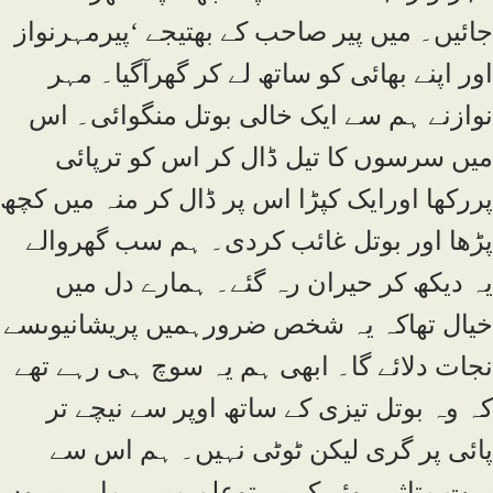
جائیں۔ میں پیر صاحب کے بھتیجے ‘پیرمہرنواز
اور اپنے بھائی کو ساتھ لے کر گھرآگیا۔ مہر
نوازنے ہم سے ایک خالی بوتل منگوائی۔ اس
میں سرسوں کا تیل ڈال کر اس کو ترپائی
پررکھا اورایک کپڑا اس پر ڈال کر منہ میں کچھ
پڑھا اور بوتل غائب کردی۔ ہم سب گھروالے
یہ دیکھ کر حیران رہ گئے۔ ہمارے دل میں
خیال تھاکہ یہ شخص ضرورہمیں پریشانیوںسے
نجات دلائے گا۔ ابھی ہم یہ سوچ ہی رہے تھے
کہ وہ بوتل تیزی کے ساتھ اوپر سے نیچے تر
پائی پر گری لیکن ٹوٹی نہیں۔ ہم اس سے
بہت متاثر ہوئے کہ یہ توعلم میں ہمارے پیروں