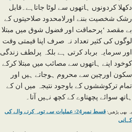
دکھلا کردونوں ہاتھوں سے لوٹا جاتاہے۔قابل
رشک شخصیت بننے اورلامحدود صلاحیتوں کے
بے مقصد ‘پرحماقت اور فضول شوق میں مبتلا
لوگوں کی کثیر تعداد نہ صرف اپنا قیمتی وقت
اور سرمایہ برباد کرتی ہے بلکہ پرلطف زندگی
کوخود اپنے ہاتھوں سے مصائب میں مبتلا کرکے
سکون اورچین سے محروم ہوجاتے ہیں اور
تمام ترکوششوں کے باوجود نتیجہ میں ان کے
ہاتھ سوائے پچھتاوے کے کچھ نہیں آتا۔
قسط نمبر24: عملیات سے توبہ کرنے والے کی
یہ بھی پڑھیں:
کہانی