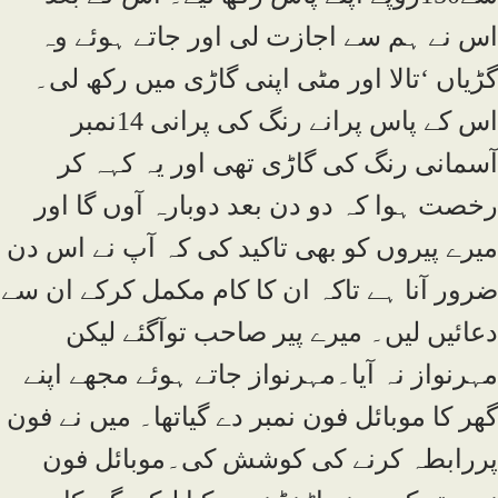
اس نے ہم سے اجازت لی اور جاتے ہوئے وہ
گڑیاں ‘تالا اور مٹی اپنی گاڑی میں رکھ لی۔
اس کے پاس پرانے رنگ کی پرانی 14نمبر
آسمانی رنگ کی گاڑی تھی اور یہ کہہ کر
رخصت ہوا کہ دو دن بعد دوبارہ آوں گا اور
میرے پیروں کو بھی تاکید کی کہ آپ نے اس دن
ضرور آنا ہے تاکہ ان کا کام مکمل کرکے ان سے
دعائیں لیں۔ میرے پیر صاحب توآگئے لیکن
مہرنواز نہ آیا۔مہرنواز جاتے ہوئے مجھے اپنے
گھر کا موبائل فون نمبر دے گیاتھا۔ میں نے فون
پررابطہ کرنے کی کوشش کی۔موبائل فون