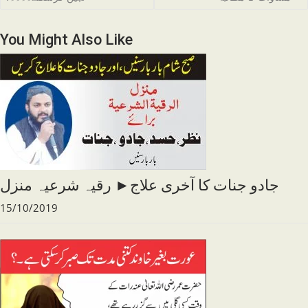
articles
You Might Also Like
جادو جنات کا آخری علاج► رقیہ شرعیہ منزل
15/10/2019