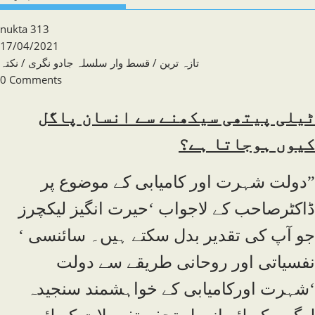
Post
nukta 313
author:
Post
17/04/2021
published:
Post
تازہ ترین
/
قسط وار سلسلہ جادو نگری
/
نکتہ
category:
Post
0 Comments
comments:
ٹیلی پیتھی سیکھنے سے انسان پاگل
کیوں ہوجاتا ہے؟
”دولت شہرت اور کامیابی کے موضوع پر
ڈاکٹرصاحب کے لاجواب ‘حیرت انگیز لیکچرز
جو آپ کی تقدیر بدل سکتے ہیں۔ سائنسی ‘
نفسیاتی اور روحانی طریقے سے دولت
‘شہرت اورکامیابی کے خواہشمند سنجیدہ