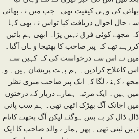
بھائی کی وہی کیفیت تھی۔ جب میں نے بھائی
سے حال احوال دریافت کیا تواس نے بھی کہا
کہ مجھے کوئی فرق نہیں پڑا۔ ابھی ہم باتیں
کررہے تھے کہ پیر صاحب کا بھتیجا وہاں آگیا۔
میں نے اس سے درخواست کی کہ کہیں سے
اس کاعلاج کرادیں۔ ہم بہت پریشان ہیں۔ وہ
مجھے کہنے لگا کہ ایک پیر صاحب میری نظر
میں ہیں۔ ایک مرتبہ ہمارے دربار کے درختوں
میں اچانک آگ بھڑک اٹھی تھی۔ ہم سب پانی
ڈال ڈال کر بے بس ہوگئے لیکن آگ بجھنے کانام
نہیں لیتی تھی۔ پھر ہمارے والد صاحب کا ایک