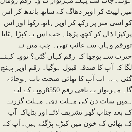
ہوئے۔جانے سے پہلے مہرنواز نے وہ رقم رومال
میں لپیٹ کر اوپر دھاگے کے ساتھ باندھ کر اس
کو اسی میز پر رکھ کر اوپر ہاتھ رکھا اور اس
پرکپڑا ڈال کر کچھ پڑھا۔ جب اس نے کپڑا ہٹایا
تورقم وہاں سے غائب تھی۔ جب میں نے
حیرت سے پوچھا کہ رقم کہاں گئی؟ تووہ کہنے
لگا کہ آپ کا صدقہ قبول ہوگیا۔ رقم اوپر پہنچ
گئی ہے۔ اب آپ کا بھائی صحت یاب ہوجائے
گا۔ مہرنواز نے باقی رقم 8550روپے کے لئے
ہمیں سات دن کی مہلت دی۔ مہلت گزرنے
کے بعد جناب گھر تشریف لائے اور بتایاکہ آپ
کے بھائی کے خون میں کیڑے پڑگئے ہیں۔آپ کے