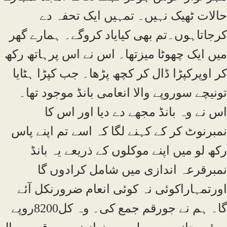
حالات ٹھیک نہیں۔ تمہیں ایک تحفہ دے
کرجاتاہوں۔تم بھی کیایاد کروگے۔ ہمارے گھر
میں ایک چھوٹا میزتھا۔ اس نے اس پرہاتھ رکھ
کر اوپرکپڑا ڈال کر کچھ پڑھا۔ جب کپڑا ہٹایا
تونیچے سوروپے والا انعامی بانڈ موجود تھا۔
اس نے وہ بانڈ مجھے دے دیا اور اس کا
نمبرنوٹ کر کے کہنے لگا کہ اسے تم اپنے پاس
رکھ لو میں اپنے موکلوں کے ذریعے یہ بانڈ
نمبرقرعہ اندازی میں شامل کرادوں گا
اورتمہاراکوئی نہ کوئی انعام ضرورنکل آئے
گا۔ ہم نے جورقم جمع کی۔ وہ کل8200روپے