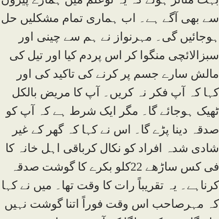
سے بھی آگے ہے۔ اب ہماری تمام مشکلیں حل
ہوجائیں گی۔ مہرنواز نے ہم سے چینی اور
سبزالائچی منگوا کر اس پردم کیا اور تیل کی
مالش سارے جسم پر کرنے کی تاکید کی اور
کہا کہ آپ فکر نہ کریں۔ آپ کا مریض بالکل
ٹھیک ہوجائے گا۔ مگر ایک شرط ہے کہ آپ کو
صدقہ دینا پڑے گا۔ اس نے کہا کہ گھر کے غیر
شادی شدہ افراد کو نکال کرباقی اہل خانہ کا
فی کس ساڑھے 22کلو بکرے کا گوشت صدقہ
کرناہے۔ یہ تقریباً رات کا وقت تھا۔ میں نے کہا
کہ مہرصاحب اس وقت فوراً اتنا گوشت نہیں