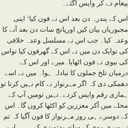
پیغام دے کر واپس آگئے۔
اس کے پندرہ دن بعد اس نے فون کیا‘ اپنی
مجبوریاں بیان کیں اورپانچ سات دن بعد آنے کا
وعدہ کیا۔ جب اس نے مسلسل وعدہ خلافی
کی توایک دن میں نے اس کے گھرفون کیا تواس
کی بیوی نے فون اٹھایا۔میرے اور اس کے
درمیان تلخ جملوں کا تبادلہ ہوا۔ میں نے اسے
دھمکی دی کہ اگر مہرنواز نے کام نہیں کرنا تو
ہماری رقم واپس کردے۔نہیں تومیں آپ کے
محلے میں آکر معززین کو اکٹھا کروں گا۔ اس
کے دوسرے ہی روز مہرنواز کا فون آگیا کہ تم
نے میری بیوی کے ساتھ بدتمیزی کی ہے۔ اب