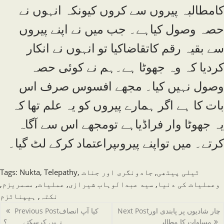
کامطالبہ پیروں سے کروں کیونکہ انہوں نے
حصہ وصول کیاہے۔ جب میں نے اپنے پیروں
سے بقیہ رقم کاتقاضاکیا تو انہوں نے انکار
کردیا کہ وہ جھوٹا ہے۔ہم نے کوئی حصہ
وصول نہیں کیا۔ مجھے افسوس صرف اس
بات کا ہے اگر ہمارے پیروں کو یہ علم تھا کہ
یہ جھوٹا وار فراڈیاہے تومجھے اس سے آگاہ
کرتے۔ میں تواپنے پیروںپراعتماد کرکے لٹ گیا۔
ٹیلی پیتھی
,
جادونگری اور جنات
,
Telepathy
,
Nukta
:
Tags
وعملیات کی دنیا
,
سید عبدالوہاب شیرازی
,
عملیات
,
مسمریزم
,
نکتہ
,
ہیپناٹزم
Read
چار شادیوں پر پابندی اور
Next Post
کیا آپ انصاف
Previous Post
more
مساوات کا مطالبہ
نہیں کرسکتے۔۔۔۔؟