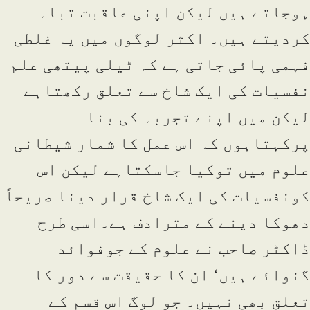
ہوجاتے ہیں لیکن اپنی عاقبت تباہ
کردیتے ہیں۔ اکثر لوگوں میں یہ غلطی
فہمی پائی جاتی ہے کہ ٹیلی پیتھی علم
نفسیات کی ایک شاخ سے تعلق رکھتاہے
لیکن میں اپنے تجربہ کی بنا
پرکہتاہوں کہ اس عمل کا شمار شیطانی
علوم میں توکیا جاسکتاہے لیکن اس
کونفسیات کی ایک شاخ قرار دینا صریحاً
دھوکا دینے کے مترادف ہے۔اسی طرح
ڈاکٹر صاحب نے علوم کے جوفوائد
گنوائے ہیں‘ ان کا حقیقت سے دور کا
تعلق بھی نہیں۔ جو لوگ اس قسم کے