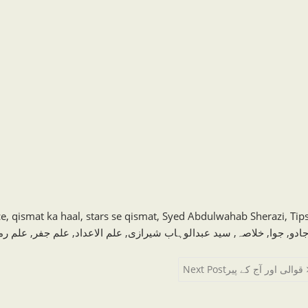
ce
,
qismat ka haal
,
stars se qismat
,
Syed Abdulwahab Sherazi
,
Tip
علم رم
,
علم جفر
,
علم الاعداد
,
سید عبدالوہاب شیرازی
,
خلاصہ
,
جوا
,
ادو
Next Post
قوالی اور آج کے پیر