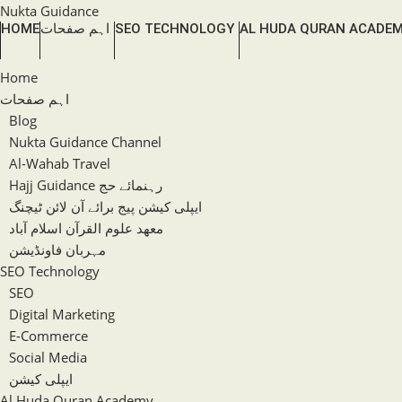
Skip
Nukta Guidance
HOME
اہم صفحات
SEO TECHNOLOGY
AL HUDA QURAN ACADE
to
content
Home
اہم صفحات
Blog
Nukta Guidance Channel
Al-Wahab Travel
Hajj Guidance رہنمائے حج
ایپلی کیشن پیج برائے آن لائن ٹیچنگ
معھد علوم القرآن اسلام آباد
مہربان فاونڈیشن
SEO Technology
SEO
Digital Marketing
E-Commerce
Social Media
ایپلی کیشن
Al Huda Quran Academy