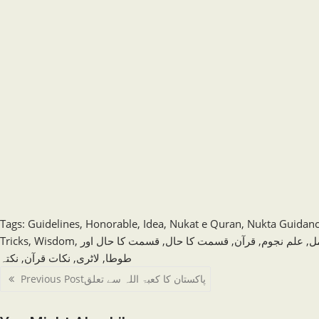
Tags
:
Guidelines
,
Honorable
,
Idea
,
Nukat e Quran
,
Nukta Guidan
Tricks
,
Wisdom
,
قسمت کا حال اور
,
قسمت کا حال
,
قرآن
,
علم نجوم
,
ل
نکتہ
,
نکات قرآن
,
لاٹری
,
طوطا
Read
Previous Post
پاکستان کا کعبۃ اللہ سے تعلق
more
articles