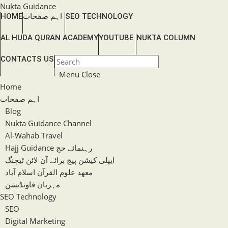
Skip
Nukta Guidance
HOME
اہم صفحات
SEO TECHNOLOGY
to
content
AL HUDA QURAN ACADEMY
YOUTUBE
NUKTA COLUMN
TOGGLE
CONTACTS US
Press
WEBSITE
Escape
Menu
Close
SEARCH
to
Home
close
اہم صفحات
the
Blog
search
Nukta Guidance Channel
panel.
Al-Wahab Travel
Hajj Guidance رہنمائے حج
ایپلی کیشن پیج برائے آن لائن ٹیچنگ
معھد علوم القرآن اسلام آباد
مہربان فاونڈیشن
SEO Technology
SEO
Digital Marketing