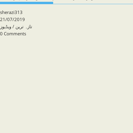
Post
sherazi313
author:
Post
21/07/2019
published:
Post
ویڈیوز
/
تازہ ترین
category:
Post
0 Comments
comments: