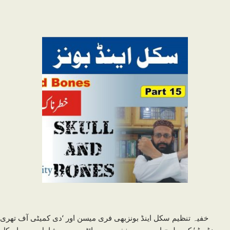
خفیہ تنظیم سکل اینڈ بونزبھی فری میسن اور ‘دی کمیٹی آف تھری
ہنڈریڈ ‘ کی طرح ایسی ہی خفیہ سوسائٹیوں میں شامل ہے ۔ اسکل