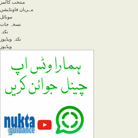
منتخب کالمز
مہربان فاونڈیشن
موبائل
نسخہ جات
نکتہ
نکتہ ویڈیوز
ویڈیوز