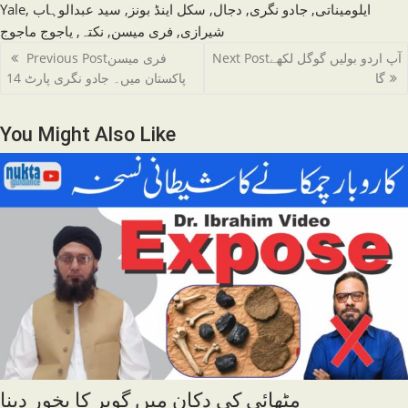
Yale
,
سید عبدالوہاب
,
سکل اینڈ بونز
,
دجال
,
جادو نگری
,
ایلومیناتی
یاجوج ماجوج
,
نکتہ
,
فری میسن
,
شیرازی
Read
Previous Post
فری میسن
Next Post
آپ اردو بولیں گوگل لکھے
more
گا
پاکستان میں۔ جادو نگری پارٹ 14
articles
You Might Also Like
مٹھائی کی دکان میں گوبر کا بخور دینا