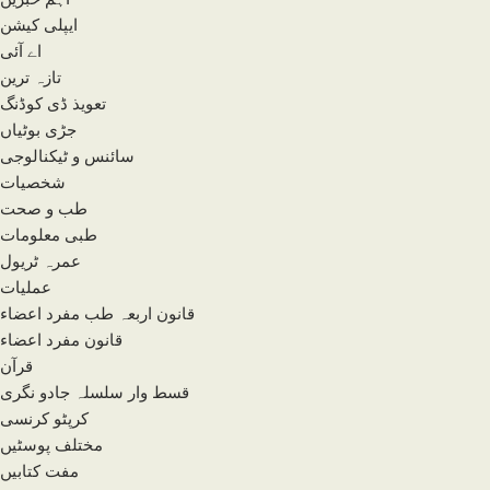
ایپلی کیشن
اے آئی
تازہ ترین
تعویذ ڈی کوڈنگ
جڑی بوٹیاں
سائنس و ٹیکنالوجی
شخصیات
طب و صحت
طبی معلومات
عمرہ ٹریول
عملیات
قانون اربعہ طب مفرد اعضاء
قانون مفرد اعضاء
قرآن
قسط وار سلسلہ جادو نگری
کرپٹو کرنسی
مختلف پوسٹیں
مفت کتابیں