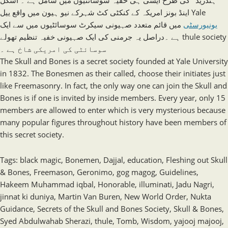
اینڈ بونز امریکہ کے کنکٹی کٹ شہرکے نیو ہیون میں واقع ییل Yale
یونیورسٹی
میں قائم متعدد صہیونی سیکرٹ سوسائٹیوں میں سے ایک
ہے ۔دراصل یہ جرمنی کی ایک صہیونی خفیہ تنظیم تھولے thule society
سوسائٹی کی امریکی شاخ ہے ۔
The Skull and Bones is a secret society founded at Yale University
in 1832. The Bonesmen as their called, choose their initiates just
like Freemasonry. In fact, the only way one can join the Skull and
Bones is if one is invited by inside members. Every year, only 15
members are allowed to enter which is very mysterious because
many popular figures throughout history have been members of
this secret society.
Tags
:
black magic
,
Bonemen
,
Dajjal
,
education
,
Fleshing out Skull
& Bones
,
Freemason
,
Geronimo
,
gog magog
,
Guidelines
,
Hakeem Muhammad iqbal
,
Honorable
,
illuminati
,
Jadu Nagri
,
jinnat ki duniya
,
Martin Van Buren
,
New World Order
,
Nukta
Guidance
,
Secrets of the Skull and Bones Society
,
Skull & Bones
,
Syed Abdulwahab Sherazi
,
thule
,
Tomb
,
Wisdom
,
yajooj majooj
,