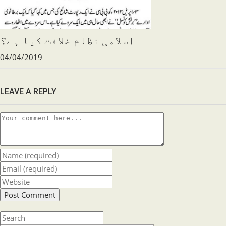
اسلامی نظام خلافت کیا ہے؟
04/04/2019
LEAVE A REPLY
Comment
Enter
your
Enter
name
your
Enter
or
email
your
username
address
website
to
to
URL
Press