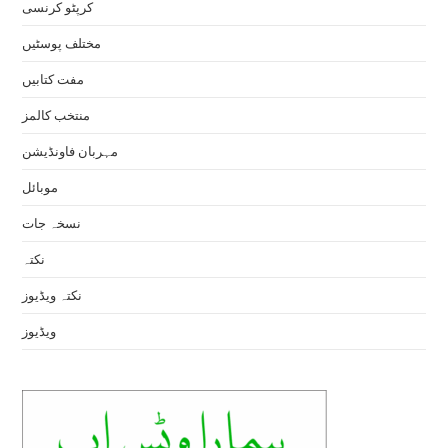
کرپٹو کرنسی
مختلف پوسٹیں
مفت کتابیں
منتخب کالمز
مہربان فاونڈیشن
موبائل
نسخہ جات
نکتہ
نکتہ ویڈیوز
ویڈیوز