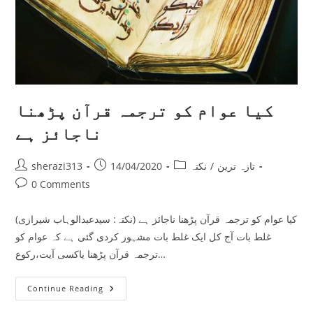
کیا عوام کو ترجمہ قرآن پڑھنا
ناجائز ہے
Post
Post
Post
تازہ ترین
/
نکتہ
14/04/2020
sherazi313
author:
published:
category:
Post
0 Comments
comments:
کیا عوام کو ترجمہ قرآن پڑھنا ناجائز ہے (نکتہ: سیدعبدالوہاب شیرازی)
غلط بات آج کل ایک غلط بات مشہور کردی گئی ہے کہ عوام کو
ترجمہ قرآن پڑھنا یاکسی آیت،رکوع…
کیا
Continue Reading
عوام
کو