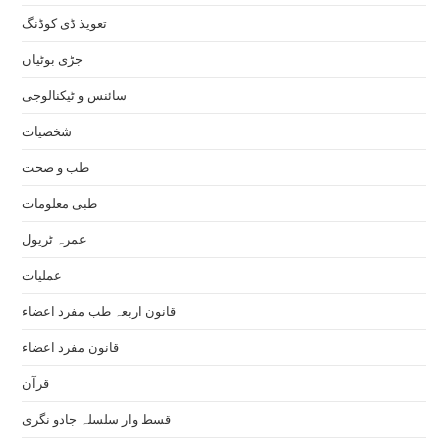
تعویذ ڈی کوڈنگ
جڑی بوٹیاں
سائنس و ٹیکنالوجی
شخصیات
طب و صحت
طبی معلومات
عمرہ ٹریول
عملیات
قانون اربعہ طب مفرد اعضاء
قانون مفرد اعضاء
قرآن
قسط وار سلسلہ جادو نگری