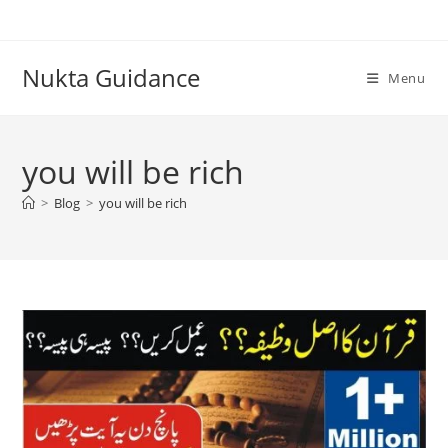
Skip
to
content
Nukta Guidance
Menu
you will be rich
>
Blog
>
you will be rich