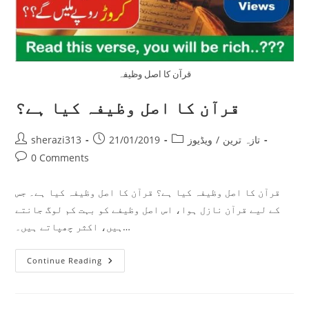
قرآن کا اصل وظیفہ
قرآن کا اصل وظیفہ کیا ہے؟
Post
Post
Post
تازہ ترین
/
ویڈیوز
21/01/2019
sherazi313
author:
published:
category:
Post
0 Comments
comments:
قرآن کا اصل وظیفہ کیا ہے؟ قرآن کا اصل وظیفہ کیا ہے۔ جس
کے لیے قرآن نازل ہوا، اس اصل وظیفے کو بہت کم لوگ جانتے
ہیں، اکثر چھپاتے ہیں۔…
قرآن
Continue Reading
کا
اصل
وظیفہ
کیا
ہے؟