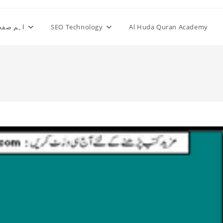
Al Huda Quran Academy
SEO Technology
اہم صفح