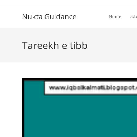
Skip
to
Nukta Guidance
ات
Home
content
Tareekh e tibb