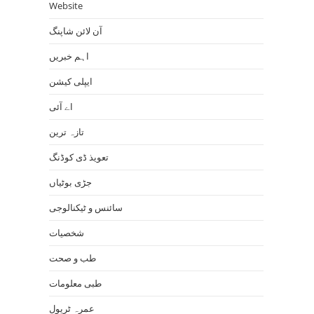
Website
آن لائن شاپنگ
اہم خبریں
ایپلی کیشن
اے آئی
تازہ ترین
تعویذ ڈی کوڈنگ
جڑی بوٹیاں
سائنس و ٹیکنالوجی
شخصیات
طب و صحت
طبی معلومات
عمرہ ٹریول