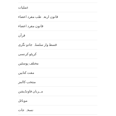
عملیات
قانون اربعہ طب مفرد اعضاء
قانون مفرد اعضاء
قرآن
قسط وار سلسلہ جادو نگری
کرپٹو کرنسی
مختلف پوسٹیں
مفت کتابیں
منتخب کالمز
مہربان فاونڈیشن
موبائل
نسخہ جات