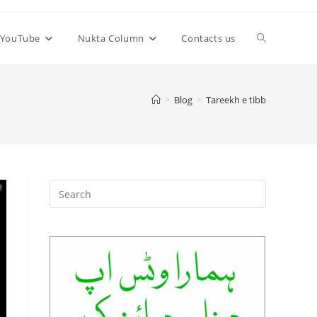
Toggle
YouTube
Nukta Column
Contacts us
website
>
Blog
>
Tareekh e tibb
search
Press
Escape
to
close
the
search
panel.