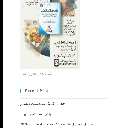
طب پاکستانی کتاب
Recent Posts
حجامہ کلینک منیجمنٹ سسٹم
پندرہ سسٹم بنائیں۔
نیشنل کونسل فار طب کے سالانہ امتحانات 2026