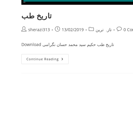
تاریخ طب
Post
Post
Post
Post
0 C
تازہ ترین
13/02/2019
sherazi313
author:
published:
category:
commen
Download تاریخ طب حکیم سید محمد حسان نگرامی
تاریخ
Continue Reading
طب