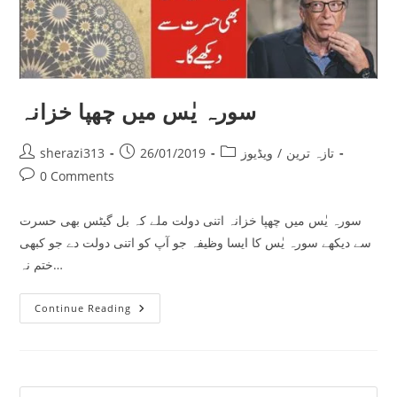
سورہ یٰس میں چھپا خزانہ
Post
Post
Post
تازہ ترین
/
ویڈیوز
26/01/2019
sherazi313
author:
published:
category:
Post
0 Comments
comments:
سورہ یٰس میں چھپا خزانہ اتنی دولت ملے کہ بل گیٹس بھی حسرت
سے دیکھے سورہ یٰس کا ایسا وظیفہ جو آپ کو اتنی دولت دے جو کبھی
ختم نہ…
سورہ
Continue Reading
یٰس
میں
چھپا
خزانہ
Pre