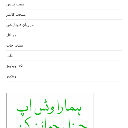
مفت کتابیں
منتخب کالمز
مہربان فاونڈیشن
موبائل
نسخہ جات
نکتہ
نکتہ ویڈیوز
ویڈیوز