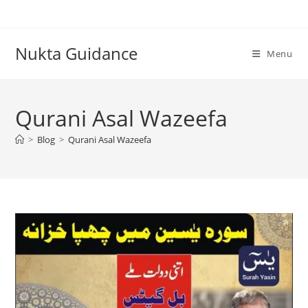
Skip
to
content
Nukta Guidance
Menu
Qurani Asal Wazeefa
>
Blog
>
Qurani Asal Wazeefa