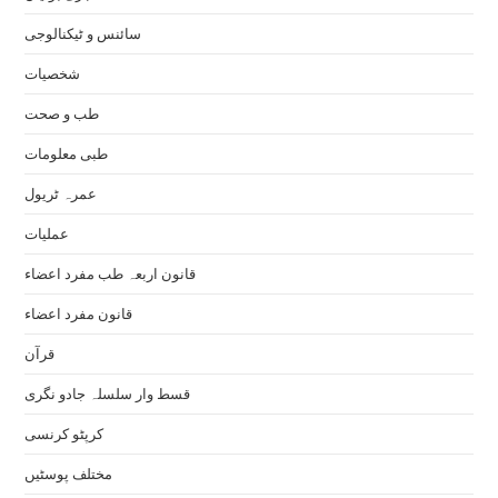
سائنس و ٹیکنالوجی
شخصیات
طب و صحت
طبی معلومات
عمرہ ٹریول
عملیات
قانون اربعہ طب مفرد اعضاء
قانون مفرد اعضاء
قرآن
قسط وار سلسلہ جادو نگری
کرپٹو کرنسی
مختلف پوسٹیں