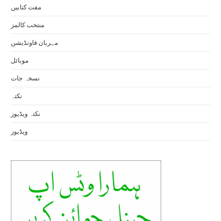
مفت کتابیں
منتخب کالمز
مہربان فاونڈیشن
موبائل
نسخہ جات
نکتہ
نکتہ ویڈیوز
ویڈیوز