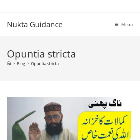
Skip
to
content
Nukta Guidance
Menu
Opuntia stricta
>
Blog
>
Opuntia stricta