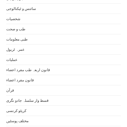
سائنس و ٹیکنالوجی
شخصیات
طب و صحت
طبی معلومات
عمرہ ٹریول
عملیات
قانون اربعہ طب مفرد اعضاء
قانون مفرد اعضاء
قرآن
قسط وار سلسلہ جادو نگری
کرپٹو کرنسی
مختلف پوسٹیں