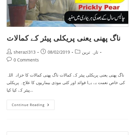
ناگ پھنی یعنی پریکلی پیئر کے کمالات
Post
Post
Post
تازہ ترین
08/02/2019
sherazi313
author:
published:
category:
Post
0 Comments
comments:
ناگ پھنی یعنی پریکلی پیئر کے کمالات ناگ پھنی کمالات کا خزانہ اللہ
کی خاص نعمت بے بہا فوائد اور کئی موذی بیماریوں کا علاج۔ پریکلی
پیئر کے کیا کیا…
ناگ
Continue Reading
پھنی
یعنی
پریکلی
پیئر
کے
کمالات
Pre