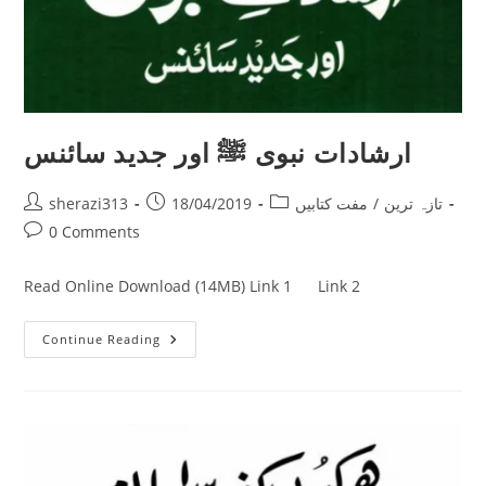
ارشادات نبوی ﷺ اور جدید سائنس
Post
Post
Post
تازہ ترین
/
مفت کتابیں
18/04/2019
sherazi313
author:
published:
category:
Post
0 Comments
comments:
Read Online Download (14MB) Link 1 Link 2
ارشادات
Continue Reading
نبوی
ﷺ
اور
جدید
سائنس