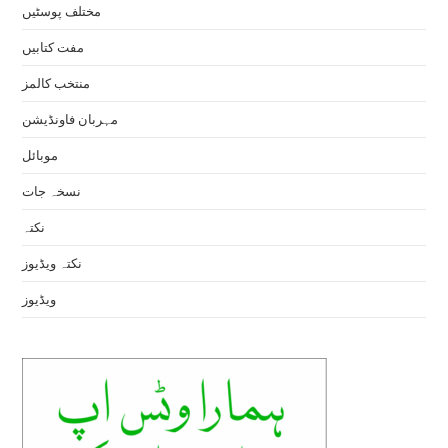
مختلف پوسٹیں
مفت کتابیں
منتخب کالمز
مہربان فاونڈیشن
موبائل
نسخہ جات
نکتہ
نکتہ ویڈیوز
ویڈیوز