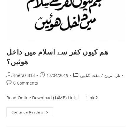
ھم کیوں کفر سے اسلام میں داخل
ھوئیں؟
Post
Post
Post
تازہ ترین
/
مفت کتابیں
17/04/2019
sherazi313
author:
published:
category:
Post
0 Comments
comments:
Read Online Download (14MB) Link 1 Link 2
ھم
Continue Reading
کیوں
کفر
سے
اسلام