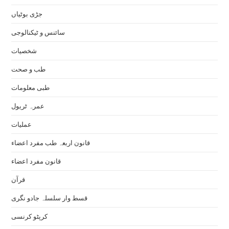
جڑی بوٹیاں
سائنس و ٹیکنالوجی
شخصیات
طب و صحت
طبی معلومات
عمرہ ٹریول
عملیات
قانون اربعہ طب مفرد اعضاء
قانون مفرد اعضاء
قرآن
قسط وار سلسلہ جادو نگری
کرپٹو کرنسی