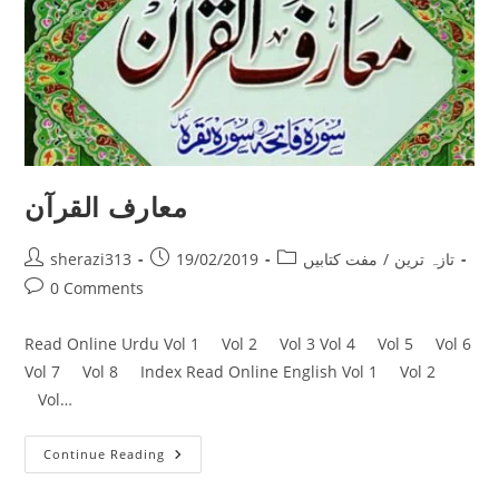
معارف القرآن
Post
Post
Post
sherazi313
19/02/2019
مفت کتابیں
/
تازہ ترین
author:
published:
category:
Post
0 Comments
comments:
Read Online Urdu Vol 1 Vol 2 Vol 3 Vol 4 Vol 5 Vol 6
Vol 7 Vol 8 Index Read Online English Vol 1 Vol 2
Vol…
معارف
Continue Reading
القرآن