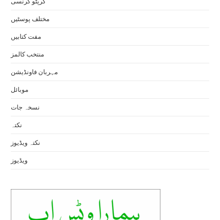
کرپٹو کرنسی
مختلف پوسٹیں
مفت کتابیں
منتخب کالمز
مہربان فاونڈیشن
موبائل
نسخہ جات
نکتہ
نکتہ ویڈیوز
ویڈیوز