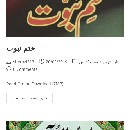
ختم نبوت
Post
Post
Post
sherazi313
20/02/2019
مفت کتابیں
/
تازہ ترین
author:
published:
category:
Post
0 Comments
comments:
Read Online Download (7MB)
ختم
Continue Reading
نبوت