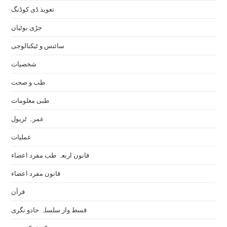
تعویذ ڈی کوڈنگ
جڑی بوٹیاں
سائنس و ٹیکنالوجی
شخصیات
طب و صحت
طبی معلومات
عمرہ ٹریول
عملیات
قانون اربعہ طب مفرد اعضاء
قانون مفرد اعضاء
قرآن
قسط وار سلسلہ جادو نگری