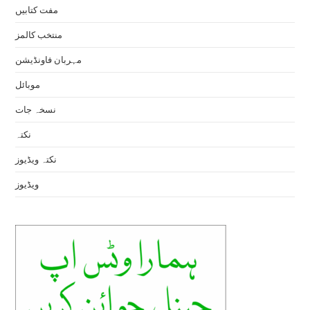
مفت کتابیں
منتخب کالمز
مہربان فاونڈیشن
موبائل
نسخہ جات
نکتہ
نکتہ ویڈیوز
ویڈیوز