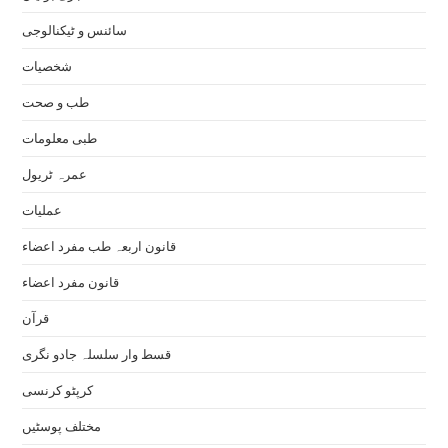
سائنس و ٹیکنالوجی
شخصیات
طب و صحت
طبی معلومات
عمرہ ٹریول
عملیات
قانون اربعہ طب مفرد اعضاء
قانون مفرد اعضاء
قرآن
قسط وار سلسلہ جادو نگری
کرپٹو کرنسی
مختلف پوسٹیں