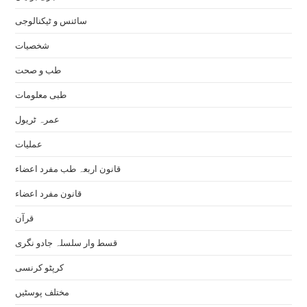
سائنس و ٹیکنالوجی
شخصیات
طب و صحت
طبی معلومات
عمرہ ٹریول
عملیات
قانون اربعہ طب مفرد اعضاء
قانون مفرد اعضاء
قرآن
قسط وار سلسلہ جادو نگری
کرپٹو کرنسی
مختلف پوسٹیں