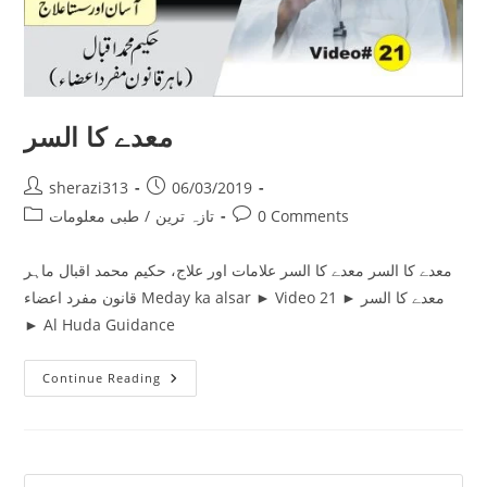
معدے کا السر
Post
Post
sherazi313
06/03/2019
author:
published:
Post
Post
0 Comments
تازہ ترین
/
طبی معلومات
category:
comments:
معدے کا السر معدے کا السر علامات اور علاج، حکیم محمد اقبال ماہر
قانون مفرد اعضاء Meday ka alsar ► Video 21 ► معدے کا السر
► Al Huda Guidance
معدے
Continue Reading
کا
السر
Pre