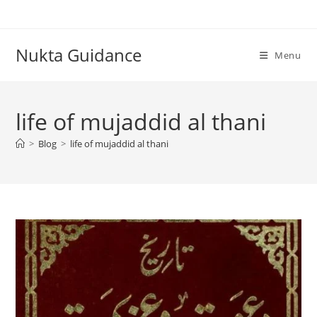
Skip
to
content
Nukta Guidance
Menu
life of mujaddid al thani
>
Blog
>
life of mujaddid al thani