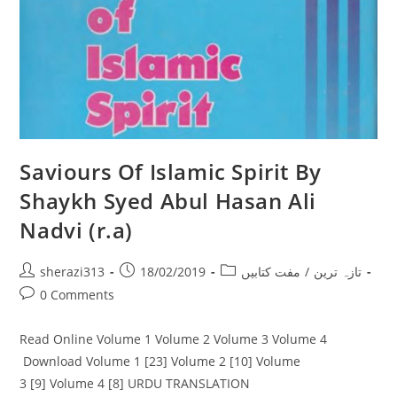
Saviours Of Islamic Spirit By
Shaykh Syed Abul Hasan Ali
Nadvi (r.a)
Post
Post
Post
sherazi313
18/02/2019
مفت کتابیں
/
تازہ ترین
author:
published:
category:
Post
0 Comments
comments:
Read Online Volume 1 Volume 2 Volume 3 Volume 4
Download Volume 1 [23] Volume 2 [10] Volume
3 [9] Volume 4 [8] URDU TRANSLATION