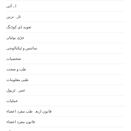
اے آئی
تازہ ترین
تعویذ ڈی کوڈنگ
جڑی بوٹیاں
سائنس و ٹیکنالوجی
شخصیات
طب و صحت
طبی معلومات
عمرہ ٹریول
عملیات
قانون اربعہ طب مفرد اعضاء
قانون مفرد اعضاء