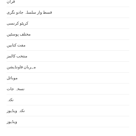
قرآن
قسط وار سلسلہ جادو نگری
کرپٹو کرنسی
مختلف پوسٹیں
مفت کتابیں
منتخب کالمز
مہربان فاونڈیشن
موبائل
نسخہ جات
نکتہ
نکتہ ویڈیوز
ویڈیوز