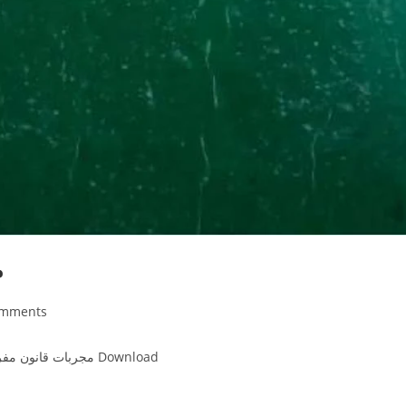
م
omments
ts:
Online Read مجربات قانون مفرداعضا حکیم محمداقبال مروٹ سٹی ضلع بہاولنگر Download