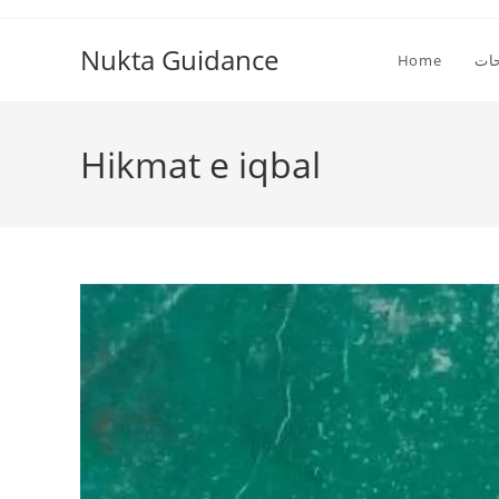
Skip
to
Nukta Guidance
ات
Home
content
Hikmat e iqbal