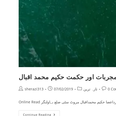
جربات اور حکمت حکیم محمد اقبال
Post
Post
Post
Post
0 C
تازہ ترین
07/02/2019
sherazi313
author:
published:
category:
commen
مجربات
Continue Reading