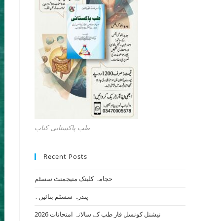
طب پاکستانی کتاب
Recent Posts
حجامہ کلینک منیجمنٹ سسٹم
پندرہ سسٹم بنائیں۔
نیشنل کونسل فار طب کے سالانہ امتحانات 2026