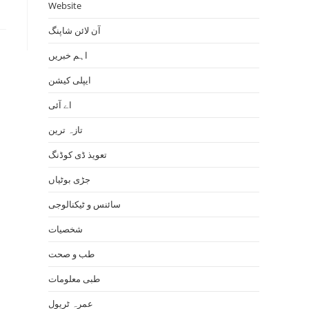
Website
آن لائن شاپنگ
اہم خبریں
ایپلی کیشن
اے آئی
تازہ ترین
تعویذ ڈی کوڈنگ
جڑی بوٹیاں
سائنس و ٹیکنالوجی
شخصیات
طب و صحت
طبی معلومات
عمرہ ٹریول