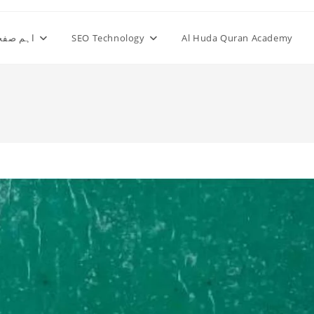
Al Huda Quran Academy
SEO Technology
اہم صفح