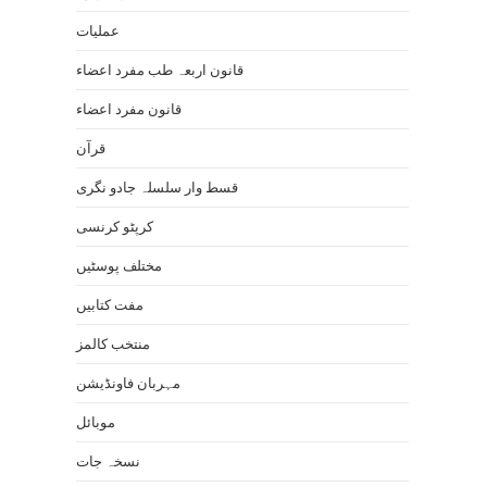
عملیات
قانون اربعہ طب مفرد اعضاء
قانون مفرد اعضاء
قرآن
قسط وار سلسلہ جادو نگری
کرپٹو کرنسی
مختلف پوسٹیں
مفت کتابیں
منتخب کالمز
مہربان فاونڈیشن
موبائل
نسخہ جات