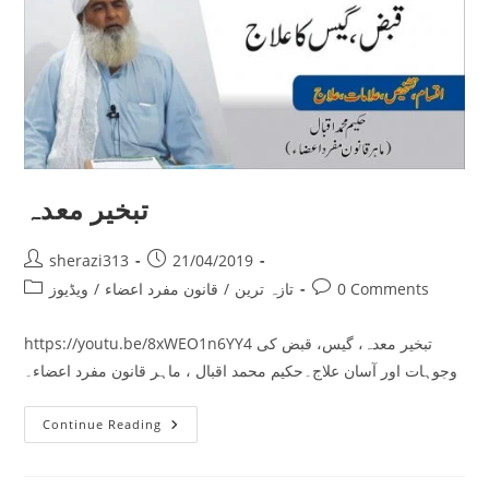
تبخیر معدہ
Post
Post
sherazi313
21/04/2019
author:
published:
Post
Post
0 Comments
تازہ ترین
/
قانون مفرد اعضاء
/
ویڈیوز
category:
comments:
https://youtu.be/8xWEO1n6YY4 تبخیر معدہ، گیس، قبض کی
وجوہات اور آسان علاج۔حکیم محمد اقبال ، ماہر قانون مفرد اعضاء۔
تبخیر
Continue Reading
معدہ