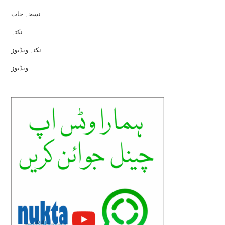
نسخہ جات
نکتہ
نکتہ ویڈیوز
ویڈیوز