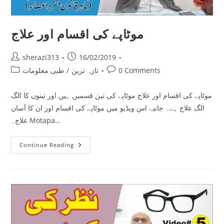
موٹاپے کی اقسام اور علاج
Post
Post
sherazi313
16/02/2019
author:
published:
Post
Post
0 Comments
تازہ ترین
/
طبی معلومات
category:
comments:
موٹاپے کی اقسام اور علاج موٹاپے کی تین قسمیں ہیں اور تینوں کا الگ
الگ علاج ہے۔ جانیے اس ویڈیو میں موٹاپے کی اقسام اور ان کا آسان
علاج۔ Motapa…
موٹاپے
Continue Reading
کی
اقسام
اور
علاج