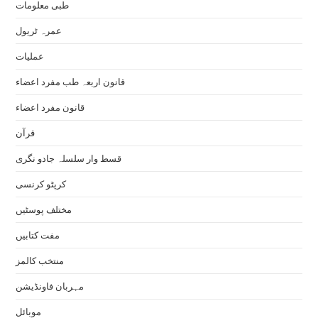
طبی معلومات
عمرہ ٹریول
عملیات
قانون اربعہ طب مفرد اعضاء
قانون مفرد اعضاء
قرآن
قسط وار سلسلہ جادو نگری
کرپٹو کرنسی
مختلف پوسٹیں
مفت کتابیں
منتخب کالمز
مہربان فاونڈیشن
موبائل