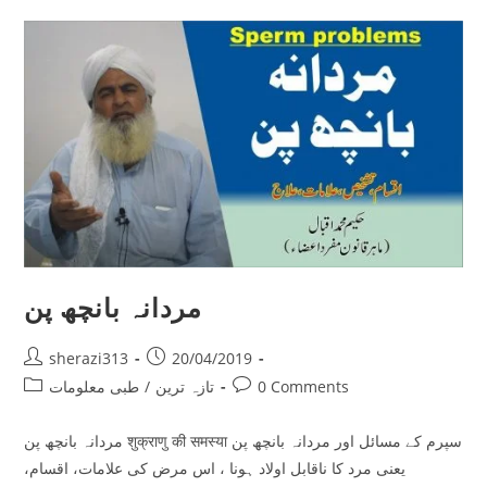
مردانہ بانچھ پن
Post
Post
sherazi313
20/04/2019
author:
published:
Post
Post
0 Comments
تازہ ترین
/
طبی معلومات
category:
comments:
مردانہ بانچھ پن शुक्राणु की समस्या سپرم کے مسائل اور مردانہ بانچھ پن
یعنی مرد کا ناقابل اولاد ہونا ، اس مرض کی علامات، اقسام،