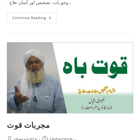
وجوہات، تشخیص اور آسان علاج۔…
مردانہ
Continue Reading
بانچھ
پن
مجربات قوت
Post
Post
sherazi313
19/04/2019