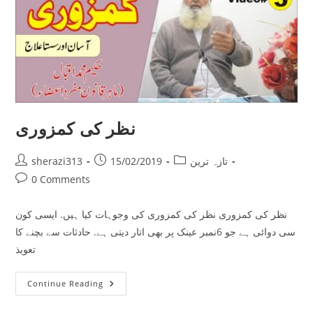
نظر کی کمزوری
Post
Post
Post
تازہ ترین
15/02/2019
sherazi313
author:
published:
category:
Post
0 Comments
comments:
نظر کی کمزوری نظر کی کمزوری کی وجوہات کیا ہیں. ایسی کون
سی دوائی ہے جو 6نمبر عینک پر بھی اتار دیتی ہے. حادثات سے بچنے کا
تعویذ
نظر
Continue Reading
کی
کمزوری