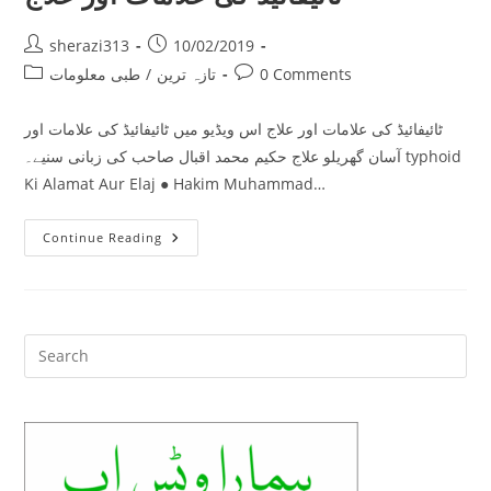
Post
Post
sherazi313
10/02/2019
author:
published:
Post
Post
0 Comments
تازہ ترین
/
طبی معلومات
category:
comments:
ٹائیفائیڈ کی علامات اور علاج اس ویڈیو میں ٹائیفائیڈ کی علامات اور
آسان گھریلو علاج حکیم محمد اقبال صاحب کی زبانی سنیے۔ typhoid
Ki Alamat Aur Elaj ● Hakim Muhammad…
ٹائیفائیڈ
Continue Reading
کی
علامات
اور
علاج
Pre
Es
to
clo
the
sea