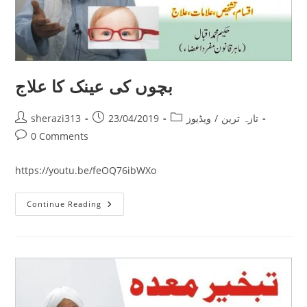
بچوں کی عینک کا علاج
Post
Post
Post
تازہ ترین
/
ویڈیوز
23/04/2019
sherazi313
author:
published:
category:
Post
0 Comments
comments:
https://youtu.be/feOQ76ibWXo
بچوں
Continue Reading
کی
عینک
کا
علاج