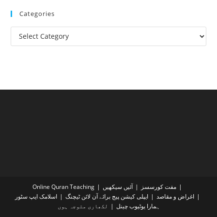
Categories
Categories
مفت کورسسز
آئیں سیکھیں
Online Quran Teaching
اغراض و مقاصد
ایپلی کیشن پیج برائے آن لائن ٹیچنگ
اسلامک ایپ سٹور
ہمارا یوٹیوب چینل
لکھاری متوجہ ہوں