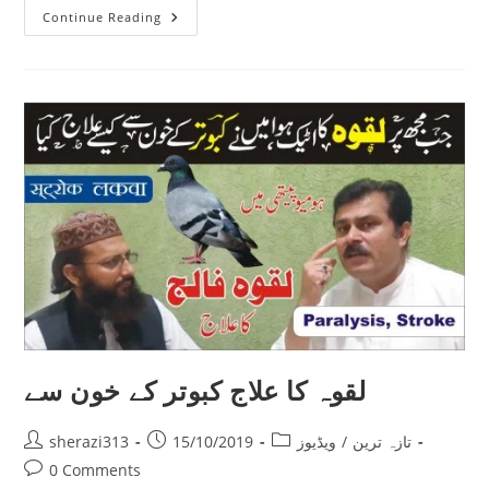
گردے
Continue Reading
کی
پتھری
ہومیوپیتھی
میں
علاج
لقوہ کا علاج کبوتر کے خون سے
Post
Post
Post
تازہ ترین
/
ویڈیوز
15/10/2019
sherazi313
author:
published:
category:
Post
0 Comments