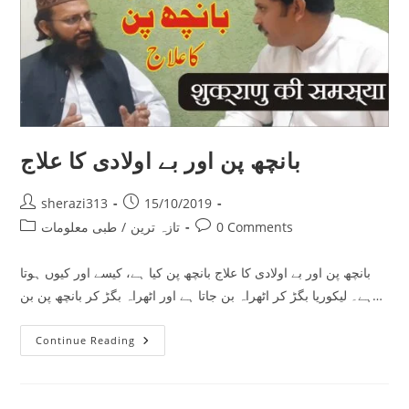
بانچھ پن اور بے اولادی کا علاج
Post
Post
sherazi313
15/10/2019
author:
published:
Post
Post
0 Comments
تازہ ترین
/
طبی معلومات
category:
comments:
بانچھ پن اور بے اولادی کا علاج بانچھ پن کیا ہے، کیسے اور کیوں ہوتا
ہے۔ لیکوریا بگڑ کر اٹھراہ بن جاتا ہے اور اٹھراہ بگڑ کر بانچھ پن بن…
بانچھ
Continue Reading
پن
اور
بے
اولادی
کا