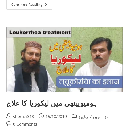
عورتوں
Continue Reading
کے
مخصوص
طبی
مسائل
ہومیوپیتھی میں لیکوریا کا علاج
Post
Post
Post
تازہ ترین
/
ویڈیوز
15/10/2019
sherazi313
author:
published:
category:
Post
0 Comments