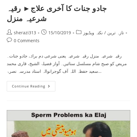
جادو جنات کا آخری علاج► رقیہ
شرعیہ منزل
Post
Post
Post
تازہ ترین
/
نکتہ ویڈیوز
15/10/2019
sherazi313
author:
published:
category:
Post
0 Comments
comments:
رقیہ شرعیہ منزل رقیہ شرعیہ یعنی شرعی دم برائے جادو جنات۔
مریض کو صبح شام مسلسل سنائیں۔ آواز فضیلۃ الشیخ، قاری محمد
سعید حفظہ اللہ آف گوجرانوالہ استاد مدرسہ نصرۃ…
جادو
Continue Reading
جنات
کا
آخری
علاج►
رقیہ
شرعیہ
منزل