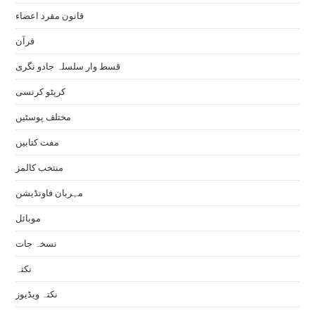
قانون مفرد اعضاء
قرآن
قسط وار سلسلہ جادو نگری
کرپٹو کرنسی
مختلف پوسٹیں
مفت کتابیں
منتخب کالمز
مہربان فاونڈیشن
موبائل
نسخہ جات
نکتہ
نکتہ ویڈیوز