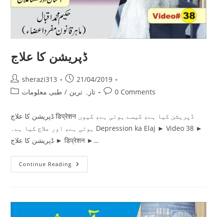
ڈپریشن کا علاج
Post
Post
sherazi313
21/04/2019
author:
published:
Post
Post
0 Comments
تازہ ترین
/
طبی معلومات
category:
comments:
ڈپریشن کا علاج डिप्रेशन ڈپریشن کیا ہے، کیسے ہوتی ہے، کیوں
ہوتی ہے، اور علاج کیا ہے۔ Depression ka Elaj ► Video 38 ►
ڈپریشن کا علاج ► डिप्रेशन ►…
ڈپریشن
Continue Reading
کا
علاج