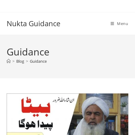
Skip
to
content
Nukta Guidance
Menu
Guidance
>
Blog
>
Guidance