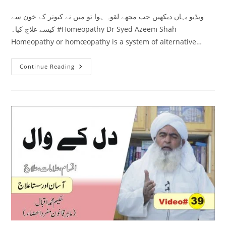
comments:
ویڈیو یہاں دیکھیں جب مجھے لقوہ ہوا تو میں نے کبوتر کے خون سے
کیسے علاج کیا۔ #Homeopathy Dr Syed Azeem Shah
Homeopathy or homœopathy is a system of alternative…
لقوہ
Continue Reading
کا
علاج
کبوتر
کے
خون
سے