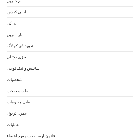
اہم خبریں
ایپلی کیشن
اے آئی
تازہ ترین
تعویذ ڈی کوڈنگ
جڑی بوٹیاں
سائنس و ٹیکنالوجی
شخصیات
طب و صحت
طبی معلومات
عمرہ ٹریول
عملیات
قانون اربعہ طب مفرد اعضاء