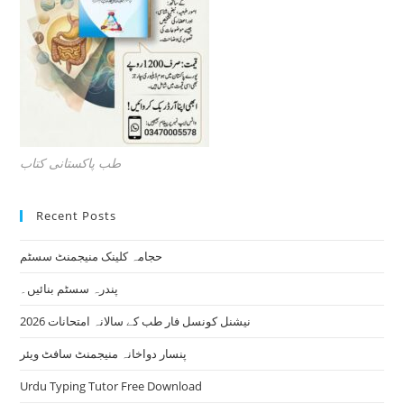
طب پاکستانی کتاب
Recent Posts
حجامہ کلینک منیجمنٹ سسٹم
پندرہ سسٹم بنائیں۔
نیشنل کونسل فار طب کے سالانہ امتحانات 2026
پنسار دواخانہ منیجمنٹ سافٹ ویئر
Urdu Typing Tutor Free Download