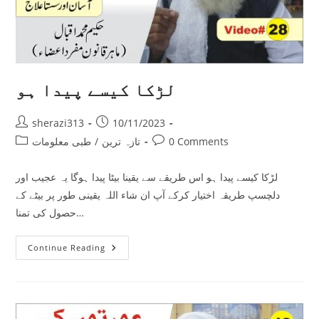
لڑکا کیسے پیدا ہو
Post
Post
sherazi313
10/11/2023
author:
published:
Post
Post
0 Comments
تازہ ترین
/
طبی معلومات
category:
comments:
لڑکا کیسے پیدا ہو اس طریقے سے یقینا بیٹا پیدا ہوگا یہ عجیب اور
دلچسپ طریقہ اختیار کرکے آپ ان شاء اللہ یقینی طور پر بیٹے کے
حصول کی تمنا…
لڑکا
Continue Reading
کیسے
پیدا
ہو