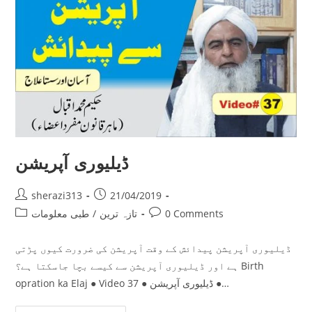
ڈیلیوری آپریشن
Post
Post
sherazi313
21/04/2019
author:
published:
Post
Post
0 Comments
تازہ ترین
/
طبی معلومات
category:
comments:
ڈیلیوری آپریشن پیدائش کے وقت آپریشن کی ضرورت کیوں پڑتی
ہے اور ڈیلیوری آپریشن سے کیسے بچا جاسکتا ہے؟ Birth
opration ka Elaj ● Video 37 ● ڈیلیوری آپریشن ●…