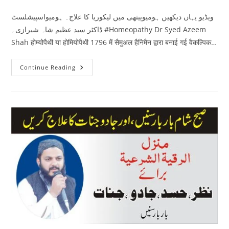
comments:
ویڈیو یہاں دیکھیں ہومیوپیتھی میں لیکوریا کا علاج۔ ہومیواسپیشلسٹ
ڈاکٹر سید عظیم شاہ شیرازی۔ #Homeopathy Dr Syed Azeem
Shah होम्योपैथी या होमियोपैथी 1796 में सैमुअल हैनिमैन द्वारा बनाई गई वैकल्पिक…
ہومیوپیتھی
Continue Reading
میں
لیکوریا
کا
علاج