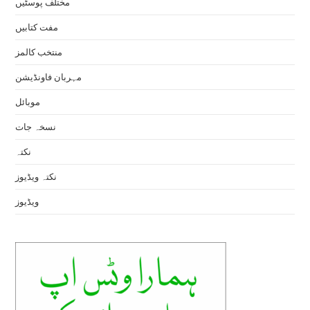
مختلف پوسٹیں
مفت کتابیں
منتخب کالمز
مہربان فاونڈیشن
موبائل
نسخہ جات
نکتہ
نکتہ ویڈیوز
ویڈیوز