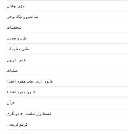
جڑی بوٹیاں
سائنس و ٹیکنالوجی
شخصیات
طب و صحت
طبی معلومات
عمرہ ٹریول
عملیات
قانون اربعہ طب مفرد اعضاء
قانون مفرد اعضاء
قرآن
قسط وار سلسلہ جادو نگری
کرپٹو کرنسی