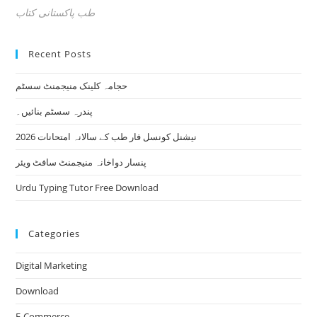
طب پاکستانی کتاب
Recent Posts
حجامہ کلینک منیجمنٹ سسٹم
پندرہ سسٹم بنائیں۔
نیشنل کونسل فار طب کے سالانہ امتحانات 2026
پنسار دواخانہ منیجمنٹ سافٹ ویئر
Urdu Typing Tutor Free Download
Categories
Digital Marketing
Download
E-Commerce