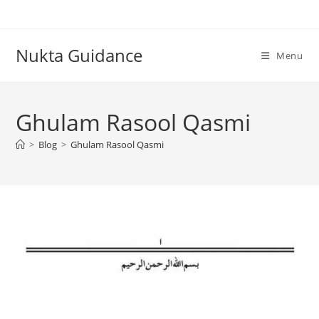
Skip
to
content
Nukta Guidance
Menu
Ghulam Rasool Qasmi
>
Blog
>
Ghulam Rasool Qasmi