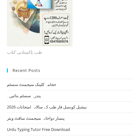
طب پاکستانی کتاب
Recent Posts
حجامہ کلینک منیجمنٹ سسٹم
پندرہ سسٹم بنائیں۔
نیشنل کونسل فار طب کے سالانہ امتحانات 2026
پنسار دواخانہ منیجمنٹ سافٹ ویئر
Urdu Typing Tutor Free Download