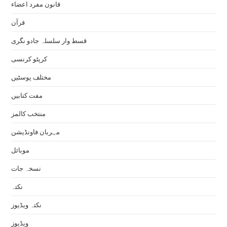
قانون مفرد اعضاء
قرآن
قسط وار سلسلہ جادو نگری
کرپٹو کرنسی
مختلف پوسٹیں
مفت کتابیں
منتخب کالمز
مہربان فاونڈیشن
موبائل
نسخہ جات
نکتہ
نکتہ ویڈیوز
ویڈیوز