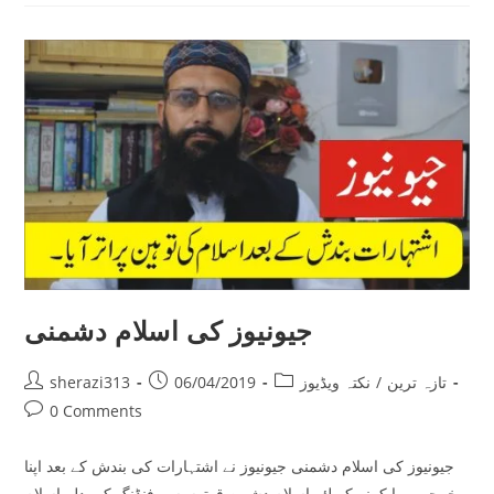
جیونیوز کی اسلام دشمنی
Post
Post
Post
تازہ ترین
/
نکتہ ویڈیوز
06/04/2019
sherazi313
author:
published:
category:
Post
0 Comments
comments:
جیونیوز کی اسلام دشمنی جیونیوز نے اشتہارات کی بندش کے بعد اپنا
خرچہ پورا کرنے کے لئے اسلام دشمن قوتوں سے فنڈنگ کے بدلے اسلام