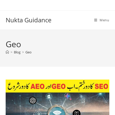
Skip
to
content
Nukta Guidance
Menu
Geo
>
Blog
>
Geo