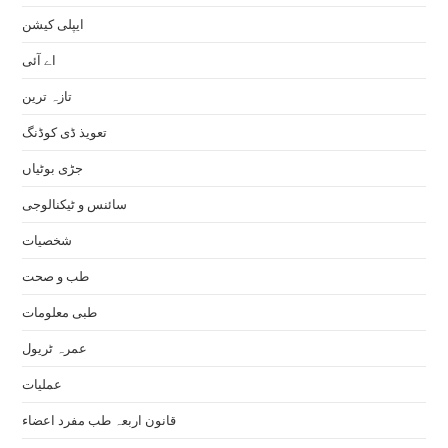
ایپلی کیشن
اے آئی
تازہ ترین
تعویذ ڈی کوڈنگ
جڑی بوٹیاں
سائنس و ٹیکنالوجی
شخصیات
طب و صحت
طبی معلومات
عمرہ ٹریول
عملیات
قانون اربعہ طب مفرد اعضاء