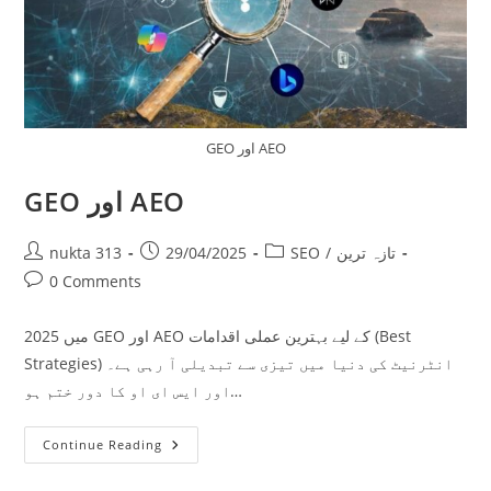
GEO اور AEO
GEO اور AEO
Post
Post
Post
تازہ ترین
/
SEO
29/04/2025
nukta 313
author:
published:
category:
Post
0 Comments
comments:
2025 میں GEO اور AEO کے لیے بہترین عملی اقدامات (Best
Strategies) انٹرنیٹ کی دنیا میں تیزی سے تبدیلی آ رہی ہے۔
اور ایس ای او کا دور ختم ہو…
GEO
Continue Reading
اور
AEO