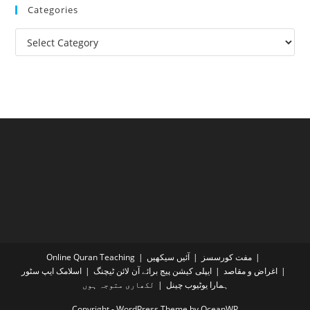
Categories
Categories
مفت کورسسز
آئیں سیکھیں
Online Quran Teaching
اغراض و مقاصد
ایپلی کیشن پیج برائے آن لائن ٹیچنگ
اسلامک ایپ سٹور
ہمارا یوٹیوب چینل
لکھاری متوجہ ہوں
Copyright - WordPress Theme by OceanWP