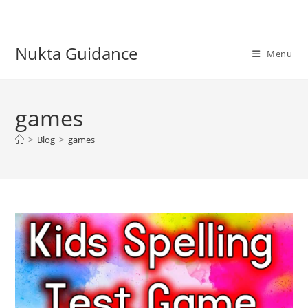
Skip
to
content
Nukta Guidance
Menu
games
>
Blog
>
games