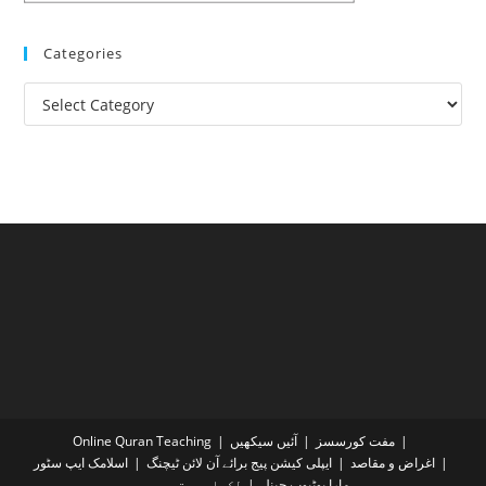
Categories
Categories
مفت کورسسز
آئیں سیکھیں
Online Quran Teaching
اغراض و مقاصد
ایپلی کیشن پیج برائے آن لائن ٹیچنگ
اسلامک ایپ سٹور
ہمارا یوٹیوب چینل
لکھاری متوجہ ہوں