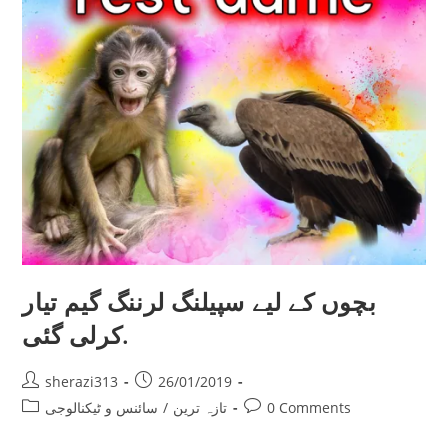
بچوں کے لیے سپیلنگ لرننگ گیم تیار
کرلی گئی.
Post
Post
sherazi313
26/01/2019
author:
published:
Post
Post
0 Comments
تازہ ترین
/
سائنس و ٹیکنالوجی
category:
comments: