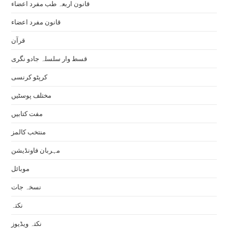
قانون اربعہ طب مفرد اعضاء
قانون مفرد اعضاء
قرآن
قسط وار سلسلہ جادو نگری
کرپٹو کرنسی
مختلف پوسٹیں
مفت کتابیں
منتخب کالمز
مہربان فاونڈیشن
موبائل
نسخہ جات
نکتہ
نکتہ ویڈیوز