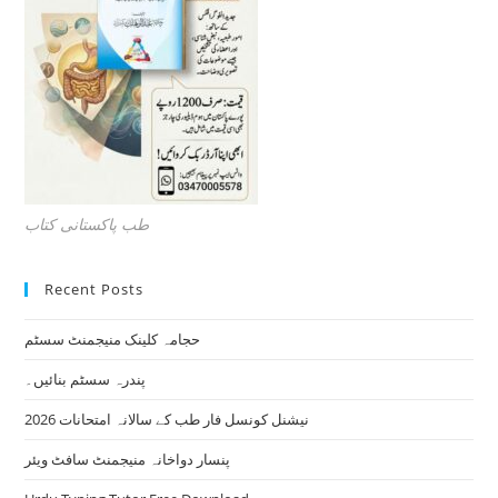
طب پاکستانی کتاب
Recent Posts
حجامہ کلینک منیجمنٹ سسٹم
پندرہ سسٹم بنائیں۔
نیشنل کونسل فار طب کے سالانہ امتحانات 2026
پنسار دواخانہ منیجمنٹ سافٹ ویئر