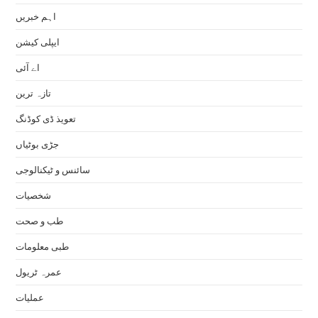
اہم خبریں
ایپلی کیشن
اے آئی
تازہ ترین
تعویذ ڈی کوڈنگ
جڑی بوٹیاں
سائنس و ٹیکنالوجی
شخصیات
طب و صحت
طبی معلومات
عمرہ ٹریول
عملیات