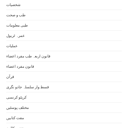
شخصیات
طب و صحت
طبی معلومات
عمرہ ٹریول
عملیات
قانون اربعہ طب مفرد اعضاء
قانون مفرد اعضاء
قرآن
قسط وار سلسلہ جادو نگری
کرپٹو کرنسی
مختلف پوسٹیں
مفت کتابیں