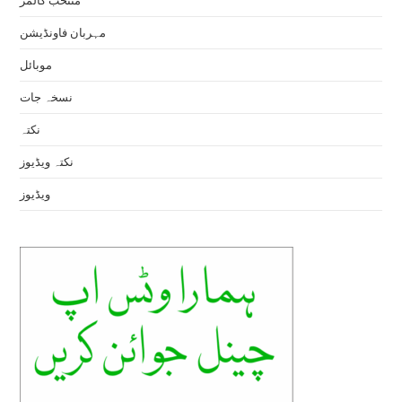
منتخب کالمز
مہربان فاونڈیشن
موبائل
نسخہ جات
نکتہ
نکتہ ویڈیوز
ویڈیوز