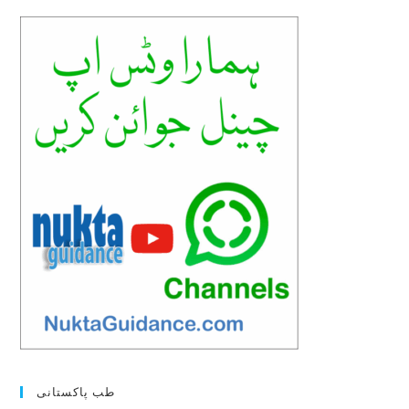
clo
the
sea
pan
طب پاکستانی