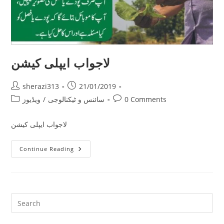
لاجواب ایپلی کیشن
Post
Post
sherazi313
21/01/2019
author:
published:
Post
Post
0 Comments
سائنس و ٹیکنالوجی
/
ویڈیوز
category:
comments:
لاجواب ایپلی کیشن
لاجواب
Continue Reading
ایپلی
کیشن
Pre
Es
to