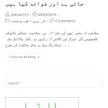
جاتی ہے اور فوائد کیا ہیں
Post
Post
sherazi313
09/03/2019
author:
published:
Post
Post
طب و صحت
/
تازہ ترین
0 Comments
category:
comments:
سلاجیت کے معنی "پتھر کی جان" کے ہیں۔سلاجیت، شمالی پاکستان
بالخصوص نگر، چترال اور کالاش کے پہاڑوں سے نکلنے والا ایک مادہ
ہے۔ اسکا رنگ سیاہی مائل چاکلیٹ کی طرح…
سلاجیت
Continue Reading
کیاہے
،
کیسے
حاصل
کی
جاتی
ہے
Pre
اور
Es
فوائد
کیا
to
ہیں
clo
the