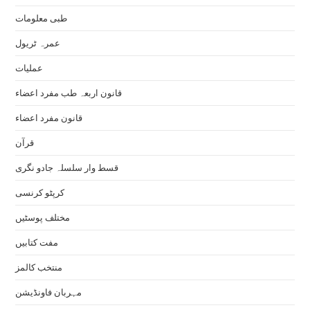
طبی معلومات
عمرہ ٹریول
عملیات
قانون اربعہ طب مفرد اعضاء
قانون مفرد اعضاء
قرآن
قسط وار سلسلہ جادو نگری
کرپٹو کرنسی
مختلف پوسٹیں
مفت کتابیں
منتخب کالمز
مہربان فاونڈیشن