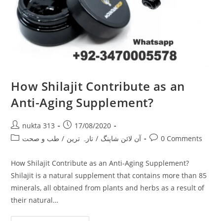
How Shilajit Contribute as an
Anti-Aging Supplement?
Post
Post
nukta 313
17/08/2020
author:
published:
Post
Post
طب و صحت
/
تازہ ترین
/
آن لائن شاپنگ
0 Comments
category:
comments:
How Shilajit Contribute as an Anti-Aging Supplement?
Shilajit is a natural supplement that contains more than 85
minerals, all obtained from plants and herbs as a result of
their natural…