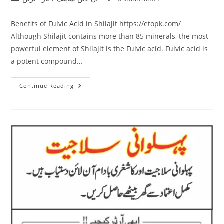
category:
comments:
Benefits of Fulvic Acid in Shilajit https://etopk.com/
Although Shilajit contains more than 85 minerals, the most
powerful element of Shilajit is the Fulvic acid. Fulvic acid is
a potent compound…
Benefits
Continue Reading
Of
Fulvic
Acid
In
Shilajit