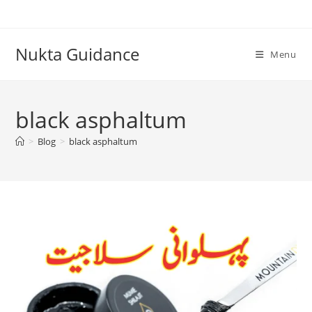
Skip
to
content
Nukta Guidance
Menu
black asphaltum
>
Blog
>
black asphaltum