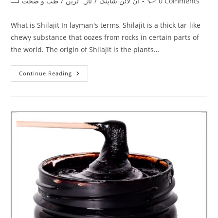
Post
Post
طب و صحت
/
تازہ ترین
/
آن لائن شاپنگ
0 Comments
category:
comments:
What is Shilajit In layman's terms, Shilajit is a thick tar-like
chewy substance that oozes from rocks in certain parts of
the world. The origin of Shilajit is the plants…
What
Continue Reading
Is
Shilajit