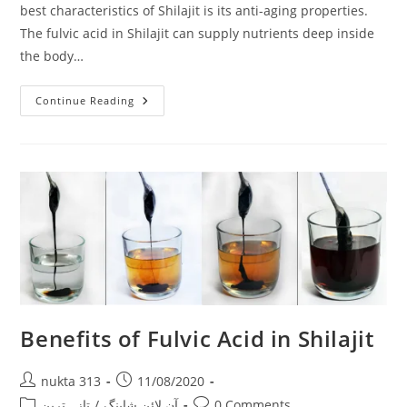
best characteristics of Shilajit is its anti-aging properties.
The fulvic acid in Shilajit can supply nutrients deep inside
the body…
Shilajit
Continue Reading
Benefits
Benefits of Fulvic Acid in Shilajit
Post
Post
nukta 313
11/08/2020
author:
published:
Post
Post
تازہ ترین
/
آن لائن شاپنگ
0 Comments