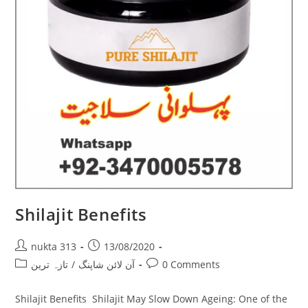
Shilajit Benefits
Post
Post
nukta 313
13/08/2020
author:
published:
Post
Post
تازہ ترین
/
آن لائن شاپنگ
0 Comments
category:
comments:
Shilajit Benefits Shilajit May Slow Down Ageing: One of the