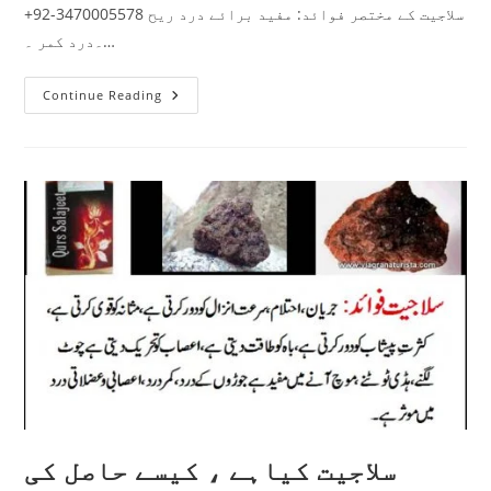
+92-3470005578 سلاجیت کے مختصر فوائد: مفید برائے درد ریح
۔درد کمر ۔…
آفتابی
Continue Reading
پہلوانی
سلاجیت
سلاجیت کیاہے ، کیسے حاصل کی