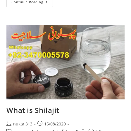
How
Continue Reading
Shilajit
Contribute
As
An
Anti-
Aging
Supplement?
What is Shilajit
Post
Post
nukta 313
15/08/2020
author:
published: