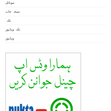
موبائل
نسخہ جات
نکتہ
نکتہ ویڈیوز
ویڈیوز