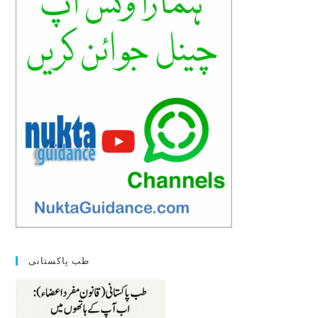
sea
pan
طب پاکستانی