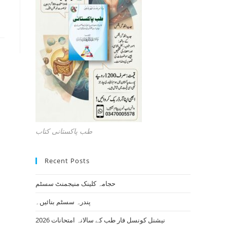
طب پاکستانی کتاب
Recent Posts
حجامہ کلینک منیجمنٹ سسٹم
پندرہ سسٹم بنائیں۔
نیشنل کونسل فار طب کے سالانہ امتحانات 2026