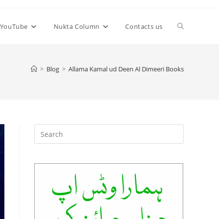
Toggle
YouTube
Nukta Column
Contacts us
website
>
Blog
>
Allama Kamal ud Deen Al Dimeeri Books
search
Press
Escape
to
close
the
search
panel.