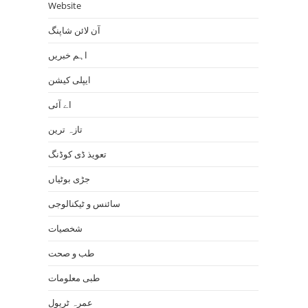
Website
آن لائن شاپنگ
اہم خبریں
ایپلی کیشن
اے آئی
تازہ ترین
تعویذ ڈی کوڈنگ
جڑی بوٹیاں
سائنس و ٹیکنالوجی
شخصیات
طب و صحت
طبی معلومات
عمرہ ٹریول