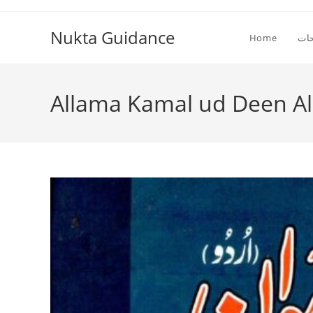
Skip
to
Nukta Guidance
Home
ات
content
Allama Kamal ud Deen Al