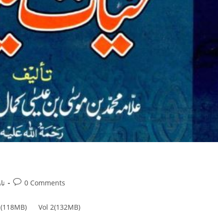
Post
تا
0 Comments
comments:
 1(118MB) Vol 2(132MB)