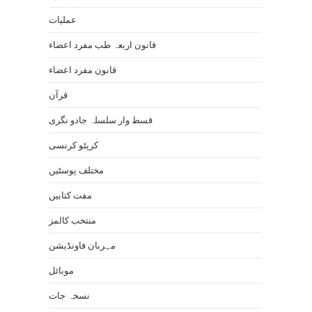
عملیات
قانون اربعہ طب مفرد اعضاء
قانون مفرد اعضاء
قرآن
قسط وار سلسلہ جادو نگری
کرپٹو کرنسی
مختلف پوسٹیں
مفت کتابیں
منتخب کالمز
مہربان فاونڈیشن
موبائل
نسخہ جات