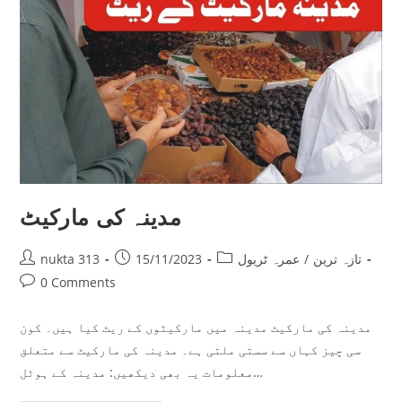
مدینہ کی مارکیٹ
Post
Post
Post
تازہ ترین
/
عمرہ ٹریول
15/11/2023
nukta 313
author:
published:
category:
Post
0 Comments
comments:
مدینہ کی مارکیٹ مدینہ میں مارکیٹوں کے ریٹ کیا ہیں۔ کون
سی چیز کہاں سے سستی ملتی ہے۔ مدینہ کی مارکیٹ سے متعلق
معلومات یہ بھی دیکھیں: مدینہ کے ہوٹل…