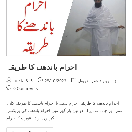
احرام باندھنے کا طریقہ
Post
Post
Post
تازہ ترین
/
عمرہ ٹریول
28/10/2023
nukta 313
author:
published:
category:
Post
0 Comments
comments:
احرام باندھنے کا طریقہ احرام پہننے یا احرام باندھنے کا طریقہ کار۔
عمرہ پر جانے سے پہلے دو تین بار گھر میں احرام باندھنے کی پریکٹس
کرلیں۔ نوٹ: عورت کااحرام…