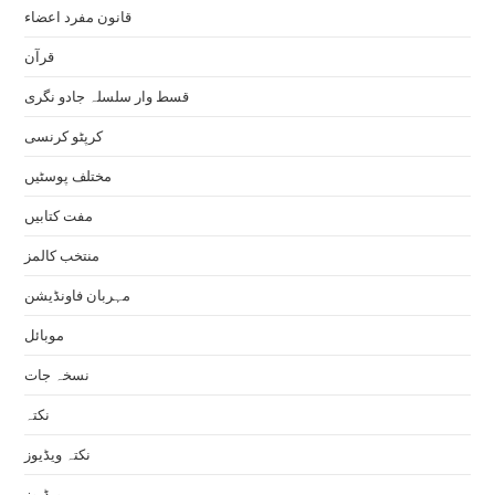
قانون مفرد اعضاء
قرآن
قسط وار سلسلہ جادو نگری
کرپٹو کرنسی
مختلف پوسٹیں
مفت کتابیں
منتخب کالمز
مہربان فاونڈیشن
موبائل
نسخہ جات
نکتہ
نکتہ ویڈیوز
ویڈیوز