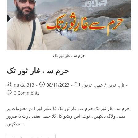
حرم سے غار ثور تک
حرم سے غار ثور تک
Post
Post
Post
تازہ ترین
/
عمرہ ٹریول
08/11/2023
nukta 313
author:
published:
category:
Post
0 Comments
comments:
حرم سے غار ثور تک حرم سے غار ثور تک کا سفر اور اہم معلومات پر
مبنی ولاگ دیکھیں۔ نوٹ: اس ویڈیو کا اگلا حصہ یعنی پارٹ 6 ضرور
دیکھیں،…