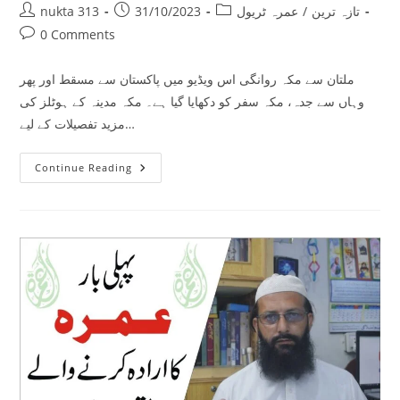
Post
Post
Post
تازہ ترین
/
عمرہ ٹریول
31/10/2023
nukta 313
author:
published:
category:
Post
0 Comments
comments:
ملتان سے مکہ روانگی اس ویڈیو میں پاکستان سے مسقط اور پھر
وہاں سے جدہ، مکہ سفر کو دکھایا گیا ہے۔ مکہ مدینہ کے ہوٹلز کی
مزید تفصیلات کے لیے…
ملتان
Continue Reading
سے
مکہ
روانگی