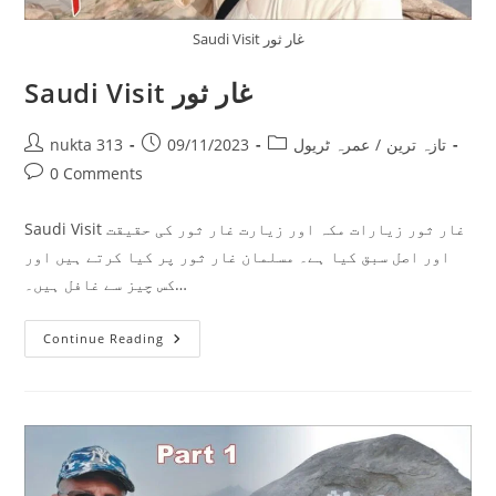
Saudi Visit غار ثور
Saudi Visit غار ثور
Post
Post
Post
تازہ ترین
/
عمرہ ٹریول
09/11/2023
nukta 313
author:
published:
category:
Post
0 Comments
comments:
Saudi Visit غار ثور زیارات مکہ اور زیارت غار ثور کی حقیقت
اور اصل سبق کیا ہے۔ مسلمان غار ثور پر کیا کرتے ہیں اور
کس چیز سے غافل ہیں۔…
Saudi
Continue Reading
Visit
غار
ثور