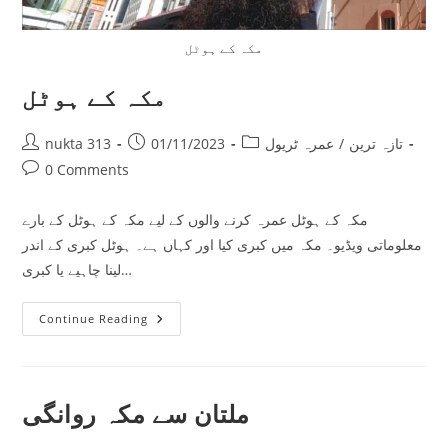
مکہ کے ہوٹل
مکہ کے ہوٹل
Post
Post
Post
تازہ ترین
/
عمرہ ٹریول
01/11/2023
nukta 313
author:
published:
category:
Post
0 Comments
comments:
مکہ کے ہوٹل عمرہ کرنے والوں کے لیے مکہ کے ہوٹل کے بارے
معلوماتی ویڈیو۔ مکہ میں کبری کیا اور کہاں ہے۔ ہوٹل کبری کے اندر
لینا چاہیے یا کبری…
مکہ
Continue Reading
کے
ہوٹل
ملتان سے مکہ روانگی