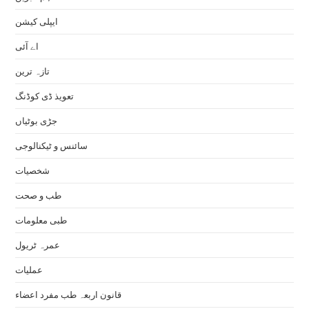
ایپلی کیشن
اے آئی
تازہ ترین
تعویذ ڈی کوڈنگ
جڑی بوٹیاں
سائنس و ٹیکنالوجی
شخصیات
طب و صحت
طبی معلومات
عمرہ ٹریول
عملیات
قانون اربعہ طب مفرد اعضاء