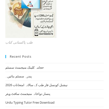
طب پاکستانی کتاب
Recent Posts
حجامہ کلینک منیجمنٹ سسٹم
پندرہ سسٹم بنائیں۔
نیشنل کونسل فار طب کے سالانہ امتحانات 2026
پنسار دواخانہ منیجمنٹ سافٹ ویئر
Urdu Typing Tutor Free Download