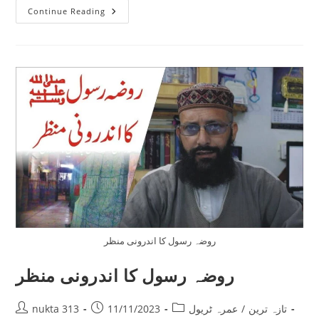
مدینہ
Continue Reading
کی
مارکیٹ
روضہ رسول کا اندرونی منظر
روضہ رسول کا اندرونی منظر
Post
Post
Post
تازہ ترین
/
عمرہ ٹریول
11/11/2023
nukta 313