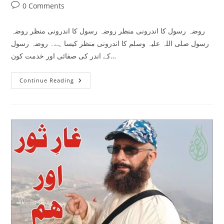
author:
published:
category:
Post
0 Comments
comments:
روضہ رسول کا اندرونی منظر روضہ رسول کا اندرونی منظر روضہ
رسول صلی اللہ علیہ وسلم کا اندرونی منظر کیسا ہے۔ روضہ رسول
کے اندر کی صفائی اور خدمت کون…
روضہ
Continue Reading
رسول
کا
اندرونی
منظر