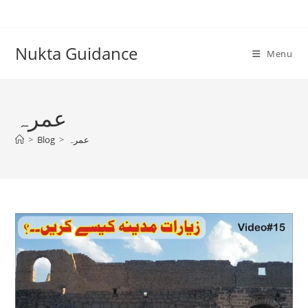
Skip
to
content
Nukta Guidance
Menu
عمرہ
عمرہ
>
Blog
>