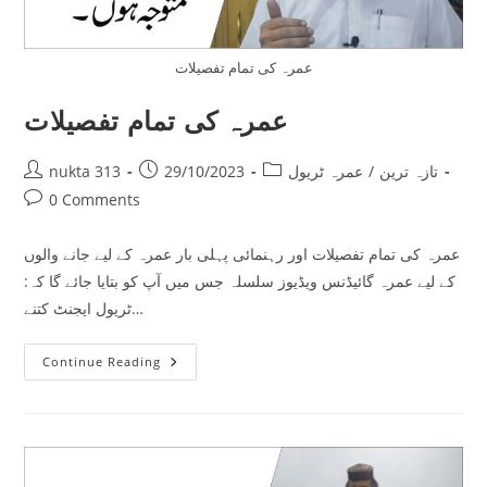
عمرہ کی تمام تفصیلات
عمرہ کی تمام تفصیلات
Post
Post
Post
تازہ ترین
/
عمرہ ٹریول
29/10/2023
nukta 313
author:
published:
category:
Post
0 Comments
comments:
عمرہ کی تمام تفصیلات اور رہنمائی پہلی بار عمرہ کے لیے جانے والوں
کے لیے عمرہ گائیڈنس ویڈیوز سلسلہ جس میں آپ کو بتایا جائے گا کہ:
ٹریول ایجنٹ کتنے…
عمرہ
Continue Reading
کی
تمام
تفصیلات