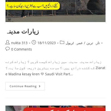
زیارات مدینہ
Post
Post
Post
تازہ ترین
/
عمرہ ٹریول
18/11/2023
nukta 313
author:
published:
category:
Post
0 Comments
comments:
زیارات مدینہ مدینہ میں زیارات کیسے کریں ؟ زیارات کرنے
کے کتنے ذرائع ہیں۔؟ سب سے بہترین ذریعہ کون سا ہے۔؟ Ziarat
e Madina kesay kren 💛 Saudi Visit Part…
زیارات
Continue Reading
مدینہ