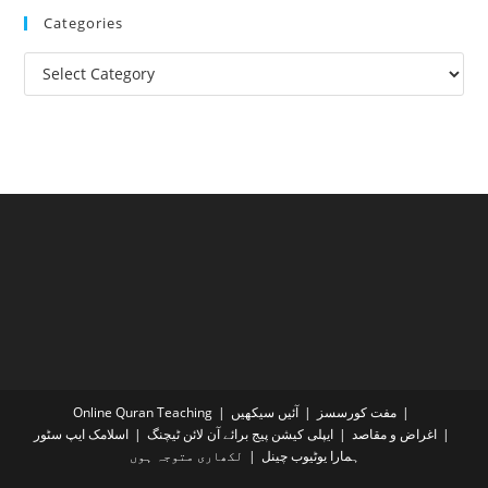
Categories
Categories
مفت کورسسز
آئیں سیکھیں
Online Quran Teaching
اغراض و مقاصد
ایپلی کیشن پیج برائے آن لائن ٹیچنگ
اسلامک ایپ سٹور
ہمارا یوٹیوب چینل
لکھاری متوجہ ہوں