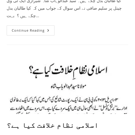
کیا طالبان بدل چکے ہیں۔ سید عبدالوہاب شاہ شیرازی ایک ٹی وی
چینل پر سلیم صافی نے اس سوال کے جواب میں کہ کیا طالبان بدل
چکے ہیں ؟ بہت…
کیا
Continue Reading
طالبان
بدل
چکے
ہیں
اسلامی نظام خلافت کیا ہے؟