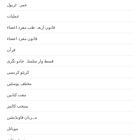
عمرہ ٹریول
عملیات
قانون اربعہ طب مفرد اعضاء
قانون مفرد اعضاء
قرآن
قسط وار سلسلہ جادو نگری
کرپٹو کرنسی
مختلف پوسٹیں
مفت کتابیں
منتخب کالمز
مہربان فاونڈیشن
موبائل
نسخہ جات