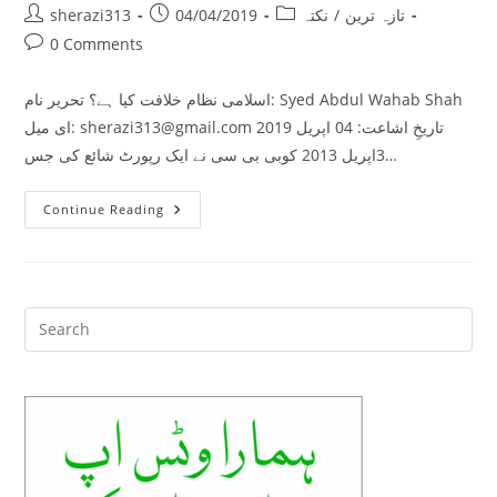
Post
Post
Post
تازہ ترین
/
نکتہ
04/04/2019
sherazi313
author:
published:
category:
Post
0 Comments
comments:
اسلامی نظام خلافت کیا ہے؟ تحریر نام: Syed Abdul Wahab Shah
ای میل: sherazi313@gmail.com تاریخِ اشاعت: 04 اپریل 2019
3اپریل 2013 کوبی بی سی نے ایک رپورٹ شائع کی جس…
اسلامی
Continue Reading
نظام
خلافت
کیا
ہے؟
Pre
Es
to
clo
the
sea
pan