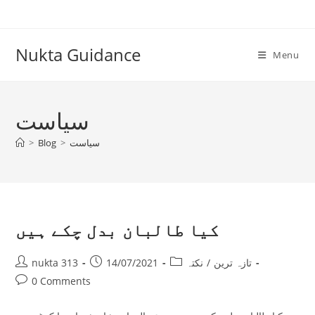
Skip
to
content
Nukta Guidance
Menu
سیاست
سیاست
>
Blog
>
کیا طالبان بدل چکے ہیں
Post
Post
Post
تازہ ترین
/
نکتہ
14/07/2021
nukta 313
author:
published:
category:
Post
0 Comments
comments: