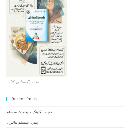
طب پاکستانی کتاب
Recent Posts
حجامہ کلینک منیجمنٹ سسٹم
پندرہ سسٹم بنائیں۔