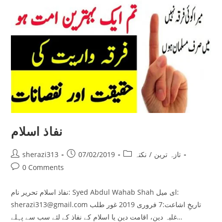
بھی
ہے
نفاذ اسلام
Post
Post
Post
تازہ ترین
/
نکتہ
07/02/2019
sherazi313
author:
published:
category:
Post
0 Comments
comments:
نفاذ اسلام تحریر نام: Syed Abdul Wahab Shah ای میل:
sherazi313@gmail.com تاریخِ اشاعت:7 فروری 2019 غور طلب
غلبہ دین، اقامت دین یا اسلام کے نفاذ کے لئے سب سے پہلے…