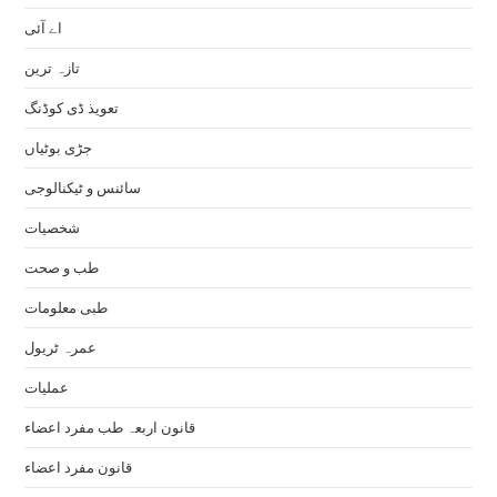
اے آئی
تازہ ترین
تعویذ ڈی کوڈنگ
جڑی بوٹیاں
سائنس و ٹیکنالوجی
شخصیات
طب و صحت
طبی معلومات
عمرہ ٹریول
عملیات
قانون اربعہ طب مفرد اعضاء
قانون مفرد اعضاء