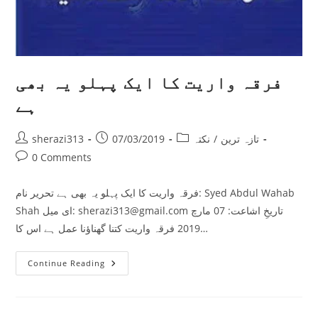
فرقہ واریت کا ایک پہلو یہ بھی
ہے
Post
Post
Post
تازہ ترین
/
نکتہ
07/03/2019
sherazi313
author:
published:
category:
Post
0 Comments
comments:
فرقہ واریت کا ایک پہلو یہ بھی ہے تحریر نام: Syed Abdul Wahab
Shah ای میل: sherazi313@gmail.com تاریخِ اشاعت: 07 مارچ
2019 فرقہ واریت کتنا گھناؤنا عمل ہے اس کا…
فرقہ
Continue Reading
واریت
کا
ایک
پہلو
یہ