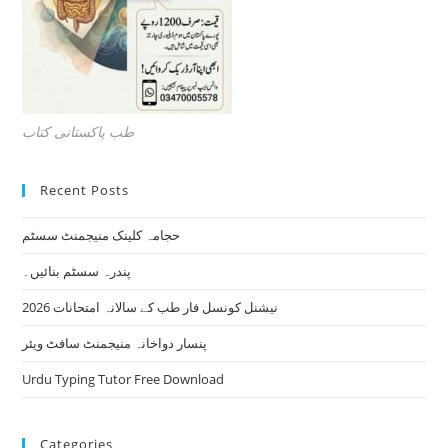
طب پاکستانی کتاب
Recent Posts
حجامہ کلینک منیجمنٹ سسٹم
پندرہ سسٹم بنائیں۔
نیشنل کونسل فار طب کے سالانہ امتحانات 2026
پنسار دواخانہ منیجمنٹ سافٹ ویئر
Urdu Typing Tutor Free Download
Categories