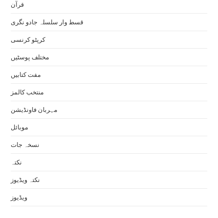
قرآن
قسط وار سلسلہ جادو نگری
کرپٹو کرنسی
مختلف پوسٹیں
مفت کتابیں
منتخب کالمز
مہربان فاونڈیشن
موبائل
نسخہ جات
نکتہ
نکتہ ویڈیوز
ویڈیوز