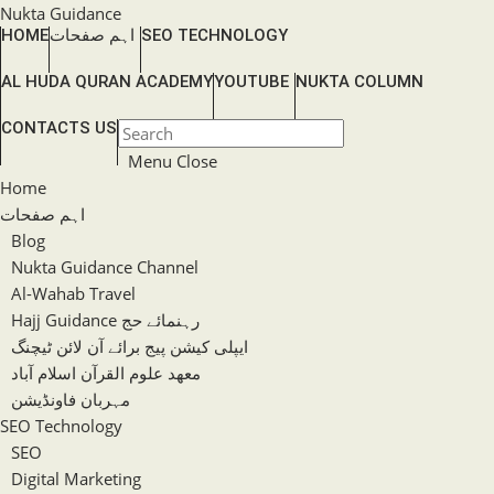
Skip
Nukta Guidance
HOME
اہم صفحات
SEO TECHNOLOGY
to
content
AL HUDA QURAN ACADEMY
YOUTUBE
NUKTA COLUMN
TOGGLE
CONTACTS US
Press
WEBSITE
Escape
Menu
Close
SEARCH
to
Home
close
اہم صفحات
the
Blog
search
Nukta Guidance Channel
panel.
Al-Wahab Travel
Hajj Guidance رہنمائے حج
ایپلی کیشن پیج برائے آن لائن ٹیچنگ
معھد علوم القرآن اسلام آباد
مہربان فاونڈیشن
SEO Technology
SEO
Digital Marketing