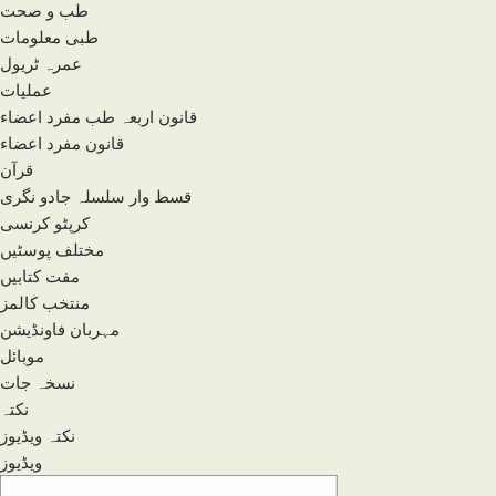
طب و صحت
طبی معلومات
عمرہ ٹریول
عملیات
قانون اربعہ طب مفرد اعضاء
قانون مفرد اعضاء
قرآن
قسط وار سلسلہ جادو نگری
کرپٹو کرنسی
مختلف پوسٹیں
مفت کتابیں
منتخب کالمز
مہربان فاونڈیشن
موبائل
نسخہ جات
نکتہ
نکتہ ویڈیوز
ویڈیوز