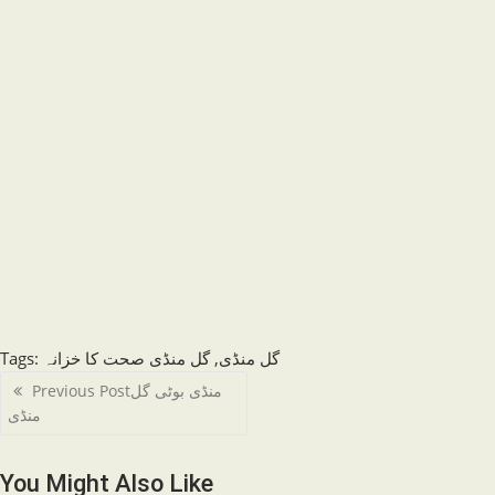
Tags
:
گل منڈی صحت کا خزانہ
,
گل منڈی
Read
Previous Post
منڈی بوٹی گل
more
منڈی
articles
You Might Also Like