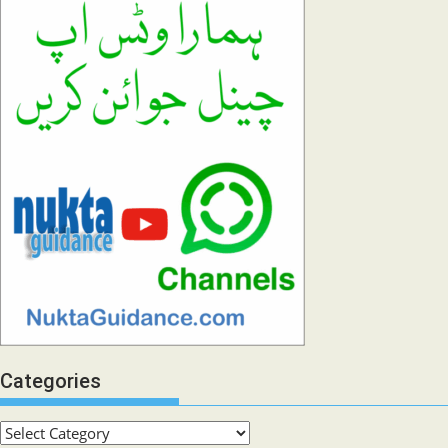
Categories
Categories