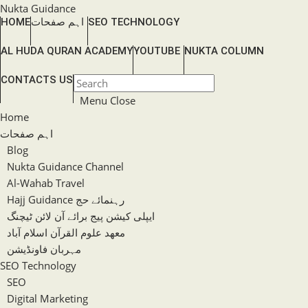
Skip
Nukta Guidance
SEO TECHNOLOGY
اہم صفحات
HOME
to
content
AL HUDA QURAN ACADEMY
YOUTUBE
NUKTA COLUMN
TOGGLE
CONTACTS US
Press
WEBSITE
Escape
Menu
Close
SEARCH
to
Home
close
اہم صفحات
the
Blog
search
Nukta Guidance Channel
panel.
Al-Wahab Travel
Hajj Guidance رہنمائے حج
ایپلی کیشن پیج برائے آن لائن ٹیچنگ
معھد علوم القرآن اسلام آباد
مہربان فاونڈیشن
SEO Technology
SEO
Digital Marketing