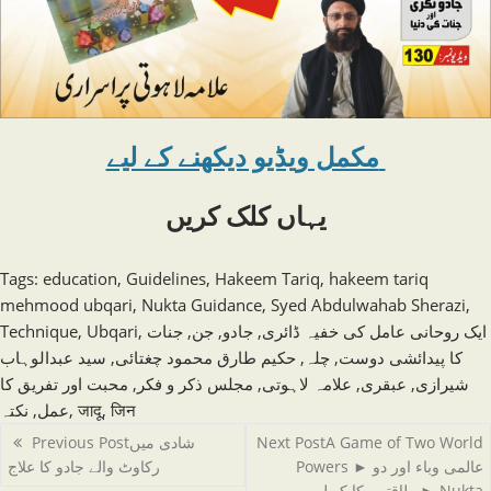
مکمل ویڈیو دیکھنے کے لیے
یہاں کلک کریں
Tags
:
education
,
Guidelines
,
Hakeem Tariq
,
hakeem tariq
mehmood ubqari
,
Nukta Guidance
,
Syed Abdulwahab Sherazi
,
ایک روحانی عامل کی خفیہ ڈائری
,
جادو
,
جن
,
جنات
,
Ubqari
,
Technique
کا پیدائشی دوست
,
چلہ
,
حکیم طارق محمود چغتائی
,
سید عبدالوہاب
شیرازی
,
عبقری
,
علامہ لاہوتی
,
مجلس ذکر و فکر
,
محبت اور تفریق کا
जिन
,
जादू
,
عمل
,
نکتہ
Read
A Game of Two World
Next Post
شادی میں
Previous Post
more
Powers ► عالمی وباء اور دو
رکاوٹ والے جادو کا علاج
طاقتوں کا کھیل ► Nukta