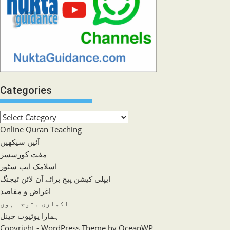
Categories
Categories
Online Quran Teaching
آئیں سیکھیں
مفت کورسسز
اسلامک ایپ سٹور
ایپلی کیشن پیج برائے آن لائن ٹیچنگ
اغراض و مقاصد
لکھاری متوجہ ہوں
ہمارا یوٹیوب چینل
Copyright - WordPress Theme by OceanWP