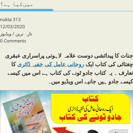
میں‌کیا ہے؟
Post
nukta 313
author:
Post
12/03/2020
published:
Post
تازہ ترین
/
ویڈیوز
category:
Post
0 Comments
comments:
جنات کا پیدائشی دوست علامہ لاہوتی پراسراری عبقری
چغتائی کی کتاب ایک
روحانی عامل کی خفیہ ڈائری
کا
تعارف ۔ یہ کتاب جادو ٹونے کی کتاب ہے اس میں کیسے
کیسے جادو ہیں جانیے اس ویڈیو میں۔