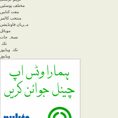
مختلف پوسٹیں
مفت کتابیں
منتخب کالمز
مہربان فاونڈیشن
موبائل
نسخہ جات
نکتہ
نکتہ ویڈیوز
ویڈیوز