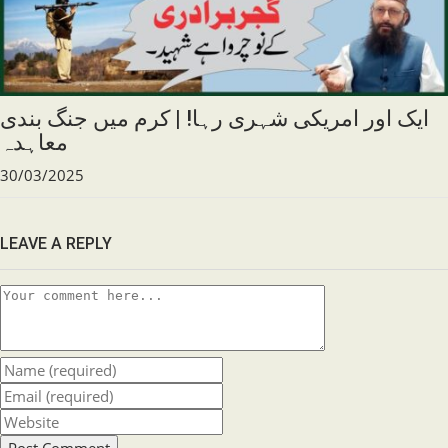
ایک اور امریکی شہری رہا! | کرم میں جنگ بندی
معاہدہ
30/03/2025
LEAVE A REPLY
Comment
Enter
your
Enter
name
your
Enter
or
email
your