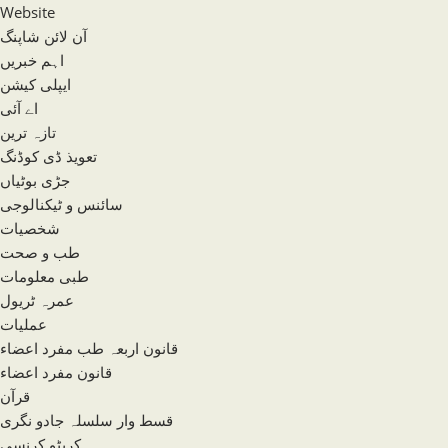
Website
آن لائن شاپنگ
اہم خبریں
ایپلی کیشن
اے آئی
تازہ ترین
تعویذ ڈی کوڈنگ
جڑی بوٹیاں
سائنس و ٹیکنالوجی
شخصیات
طب و صحت
طبی معلومات
عمرہ ٹریول
عملیات
قانون اربعہ طب مفرد اعضاء
قانون مفرد اعضاء
قرآن
قسط وار سلسلہ جادو نگری
کرپٹو کرنسی