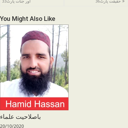
more
حقیقت پارٹ36
اور جنات پارٹ33
articles
You Might Also Like
باصلاحیت علماء
20/10/2020