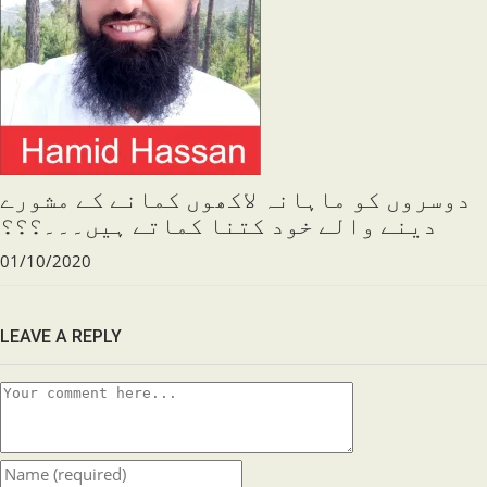
دوسروں کو ماہانہ لاکھوں کمانے کے مشورے
دینے والے خود کتنا کماتے ہیں۔۔۔؟؟؟
01/10/2020
LEAVE A REPLY
Comment
Enter