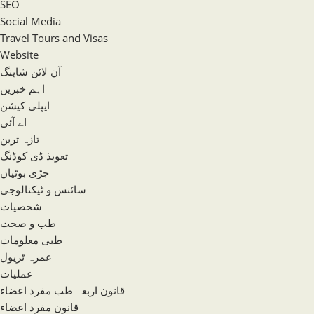
SEO
Social Media
Travel Tours and Visas
Website
آن لائن شاپنگ
اہم خبریں
ایپلی کیشن
اے آئی
تازہ ترین
تعویذ ڈی کوڈنگ
جڑی بوٹیاں
سائنس و ٹیکنالوجی
شخصیات
طب و صحت
طبی معلومات
عمرہ ٹریول
عملیات
قانون اربعہ طب مفرد اعضاء
قانون مفرد اعضاء