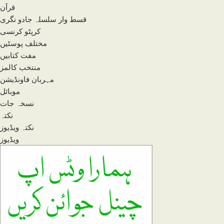
قرآن
قسط وار سلسلہ جادو نگری
کرپٹو کرنسی
مختلف پوسٹیں
مفت کتابیں
منتخب کالمز
مہربان فاونڈیشن
موبائل
نسخہ جات
نکتہ
نکتہ ویڈیوز
ویڈیوز