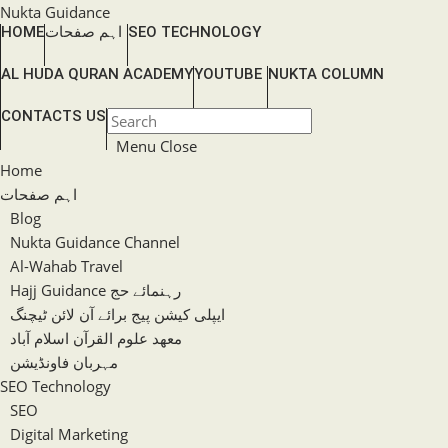
Skip
Nukta Guidance
HOME
اہم صفحات
SEO TECHNOLOGY
to
content
AL HUDA QURAN ACADEMY
YOUTUBE
NUKTA COLUMN
TOGGLE
CONTACTS US
Press
WEBSITE
Escape
Menu
Close
SEARCH
to
Home
close
اہم صفحات
the
Blog
search
Nukta Guidance Channel
panel.
Al-Wahab Travel
Hajj Guidance رہنمائے حج
ایپلی کیشن پیج برائے آن لائن ٹیچنگ
معھد علوم القرآن اسلام آباد
مہربان فاونڈیشن
SEO Technology
SEO
Digital Marketing