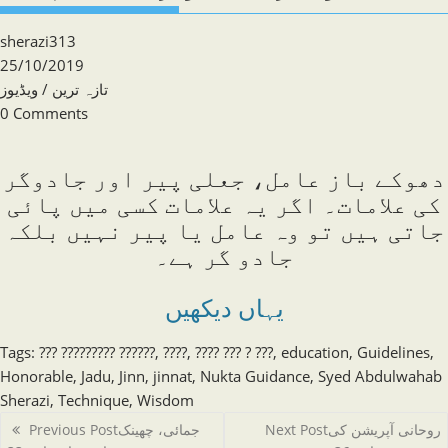
Post
sherazi313
author:
Post
25/10/2019
published:
Post
ویڈیوز
/
تازہ ترین
category:
Post
0 Comments
comments:
دھوکے باز عامل، جعلی پیر اور جادوگر
کی علامات۔ اگر یہ علامات کسی میں پائی
جاتی ہیں تو وہ عامل یا پیر نہیں بلکہ
جادو گر ہے۔
یہاں دیکھیں
Tags
:
??? ????????? ??????
,
????
,
???? ??? ? ???
,
education
,
Guidelines
,
Honorable
,
Jadu
,
Jinn
,
jinnat
,
Nukta Guidance
,
Syed Abdulwahab
Sherazi
,
Technique
,
Wisdom
Read
Previous Post
جمائی، چھینک
Next Post
روحانی آپریشن کی