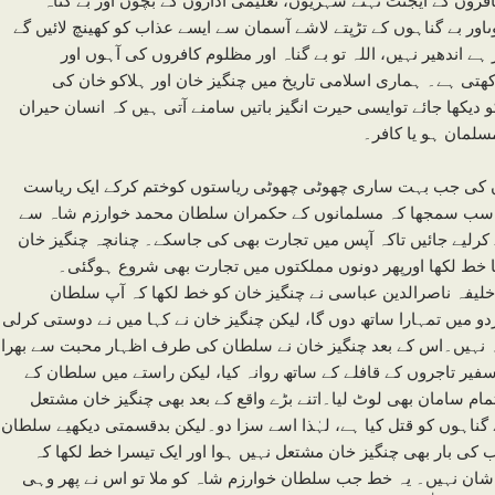
ر بے گناہوں کے تڑپتے لاشے آسمان سے ایسے عذاب کو کھینچ لائیں گے
 اندھیر نہیں، اللہ تو بے گناہ اور مظلوم کافروں کی آہوں اور
کھتی ہے۔ ہماری اسلامی تاریخ میں چنگیز خان اور ہلاکو خان کی
یکھا جائے توایسی حیرت انگیز باتیں سامنے آتی ہیں کہ انسان حیران
سلمان ہو یا کافر۔
ن کی جب بہت ساری چھوٹی چھوٹی ریاستوں کوختم کرکے ایک ریاست
ناسب سمجھا کہ مسلمانوں کے حکمران سلطان محمد خوارزم شاہ سے
کرلیے جائیں تاکہ آپس میں تجارت بھی کی جاسکے۔ چنانچہ چنگیز خان
 خط لکھا اورپھر دونوں مملکتوں میں تجارت بھی شروع ہوگئی۔
لیفہ ناصرالدین عباسی نے چنگیز خان کو خط لکھا کہ آپ سلطان
و میں تمہارا ساتھ دوں گا، لیکن چنگیز خان نے کہا میں نے دوستی کرلی
دہ نہیں۔اس کے بعد چنگیز خان نے سلطان کی طرف اظہار محبت سے بھرا
 سفیر تاجروں کے قافلے کے ساتھ روانہ کیا، لیکن راستے میں سلطان کے
ام سامان بھی لوٹ لیا۔اتنے بڑے واقع کے بعد بھی چنگیز خان مشتعل
ے گناہوں کو قتل کیا ہے، لہٰذا اسے سزا دو۔لیکن بدقسمتی دیکھیے سلطان
 کی بار بھی چنگیز خان مشتعل نہیں ہوا اور ایک تیسرا خط لکھا کہ
ن شان نہیں۔ یہ خط جب سلطان خوارزم شاہ کو ملا تو اس نے پھر وہی