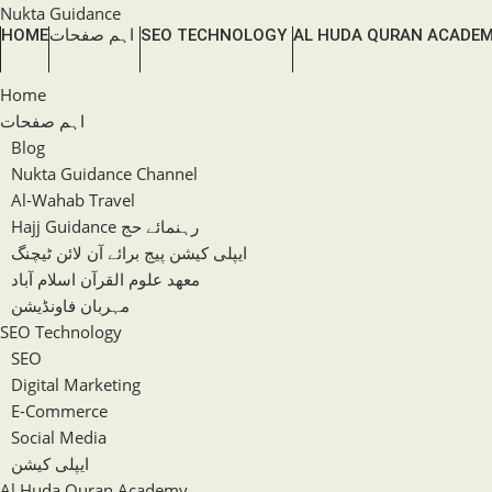
Skip
Nukta Guidance
AL HUDA QURAN ACADE
SEO TECHNOLOGY
اہم صفحات
HOME
to
content
Home
اہم صفحات
Blog
Nukta Guidance Channel
Al-Wahab Travel
Hajj Guidance رہنمائے حج
ایپلی کیشن پیج برائے آن لائن ٹیچنگ
معھد علوم القرآن اسلام آباد
مہربان فاونڈیشن
SEO Technology
SEO
Digital Marketing
E-Commerce
Social Media
ایپلی کیشن
Al Huda Quran Academy