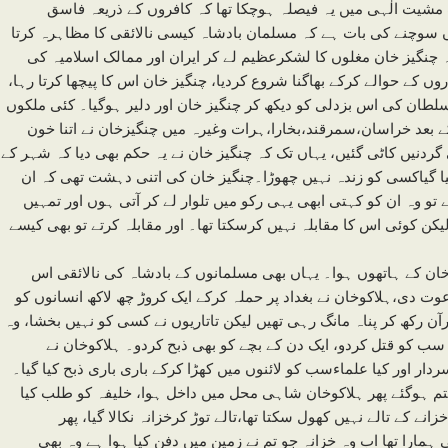
مشیت الٰہی میں یہ فیصلہ ہوچکا تھا کہ کافروں کے ذریعہ فاسق
ں سوچنے کی بات ہے کہ مسلمان بادشاہ کیسی نالائقی کا مظاہرہ کرتا
ہ چنگیز خان مغلوں کا لشکرعظیم لے کر ایران اور ممالک اسلامیہ کی
ں کے حوالے کرکے بھاگنا شروع کردیا، چنگیز خان اس کا پیچھا کرتا رہا،
سلطان کی اس بزدلی کو دیکھ کر چنگیز خان اور دلیر ہوگیا۔ کئی ملکوں
 کے بعد خراسان،سمرقند،بخارا،ہرات وغیرہ میں چنگیزخان نے اتنا خون
ردنیں کاٹی گئیں، یہاں تک کہ چنگیز خان نے یہ حکم بھی دیا کہ شہر کے
کیا گیاکسی کو زندہ نہیں چھوڑا۔چنگیز خان کی اتنی دہشت تھی کہ ان
وہ ان کو کہتی ابھی یہی رکو میں تلوار لے کر آتی ہوں اور تمہیں
یکن کوئی اس کا مقابلہ نہیں کرسکتا تھا۔ اور مقابلہ کرتے تو بھی کیسے
و خان کے ہاتھوں ہوا۔ یہاں بھی مسلمانوں کے بادشاہ کی نالائقی اس
ت دی،ہلاکوخان نے بغداد پر حملہ کرکے ایک کروڑ چھ لاکھ انسانوں کو
آن رکھ کر پناہ مانگ رہی تھیں لیکن تاتاریوں نے کسی کو نہیں بخشا، وہ
 سب کو قتل کردو، ایک دن کے بچے کو بھی ذبح کردو۔ ہلاکوخان نے
ار اور کیا علماءسب کو لائنوں میں کھڑا کرکے باری باری ذبح کیا گیا۔
تم ہوگئے پھر ہلاکوخان شاہی محل میں داخل ہوا، خلیفہ کو طلب کیا
ے کے تالے نہیں کھول سکتا تھا،تالے توڑ کرخزانہ نکالا گیا، پھر
 ہمارا تھا اب وہ خزانہ جو تم نے زمین میں دفن کیا ہوا ہے وہ بھی