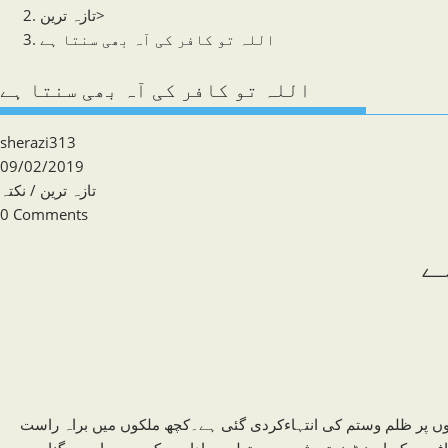
>
تازہ ترین
اللہ تو کافر کی آہ بھی سنتا ہے
اللہ تو کافر کی آہ بھی سنتا ہے
Post
sherazi313
author:
Post
09/02/2019
published:
Post
تازہ ترین
/
نکتہ
category:
Post
0 Comments
comments:
ے
 پر ظلم وستم کی انتہاءکردی گئی ہے۔کچھ ملکوں میں براہ راست
افروں کے ایجنٹ نہتے شہریوں، تعلیمی اداروں کے بچوں اور بے گناہ