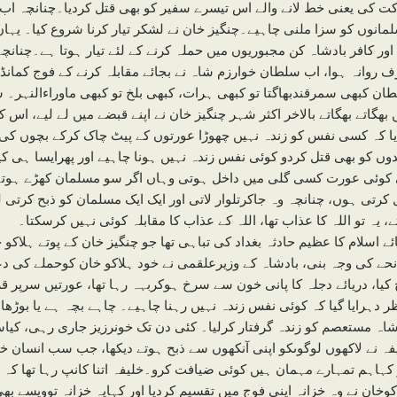
ت کی یعنی خط لانے والے اس تیسرے سفیر کو بھی قتل کردیا۔چنانچہ اب 
مانوں کو سزا ملنی چاہیے۔چنگیز خان نے لشکر تیار کرنا شروع کیا۔ یہا
اور کافر بادشاہ کن مجبوریوں میں حملہ کرنے کے لئے تیار ہوتا ہے۔چنانچ
 روانہ ہوا، اب سلطان خوارزم شاہ نے بجائے مقابلہ کرنے کے فوج کمانڈرو
ان کبھی سمرقندبھاگتا تو کبھی ہرات، کبھی بلخ تو کبھی ماوراءالنہر۔ 
 بھگاتے بھگاتے بالاخر اکثر شہر چنگیز خان نے اپنے قبضے میں لے لیے، اس
یا کہ کسی نفس کو زندہ نہیں چھوڑا عورتوں کے پیٹ چاک کرکے بچوں کی گ
دوں کو بھی قتل کردو کوئی نفس زندہ نہیں ہونا چاہیے اور پھرایسا ہی 
کوئی عورت کسی گلی میں داخل ہوتی وہاں اگر سو مسلمان کھڑے ہوتے تو 
 کرتی ہوں، چنانچہ وہ جاکرتلوار لاتی اور ایک ایک مسلمان کو ذبح کرتی ل
ے، یہ تو اللہ کا عذاب تھا، اللہ کے عذاب کا مقابلہ کوئی نہیں کرسکتا۔
ائے اسلام کا عظیم حادثہ بغداد کی تباہی تھا جو چنگیز خان کے پوتے ہلاک
حے کی وجہ بنی، بادشاہ کے وزیرعلقمی نے خود ہلاکو خان کوحملے کی دعو
 کیا، دریائے دجلہ کا پانی خون سے سرخ ہوکربہہ رہا تھا، عورتیں سرپر قر
ر دہرایا گیا کہ کوئی نفس زندہ نہیں رہنا چاہیے۔ چاہے بچہ ہے یا بوڑھا
شاہ مستعصم کو زندہ گرفتار کرلیا۔ کئی دن تک خونرزیز جاری رہی، کیاسرد
فہ نے لاکھوں لوگوںکو اپنی آنکھوں سے ذبح ہوتے دیکھا، جب سب انسان خ
 کہاہم تمہارے مہمان ہیں کوئی ضیافت کرو۔خلیفہ اتنا کانپ رہا تھا کہ خزان
کوخان نے وہ خزانہ اپنی فوج میں تقسیم کردیا اور کہایہ خزانہ توویسے بھی