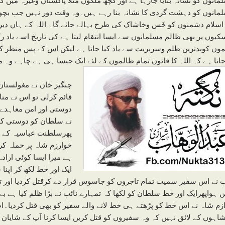
مانوں کو دہشت گردی کا نشانہ بنا رہے ہیں۔وہ وقت دور نہیں جب بچوںاو
اسلام دشمنوں کو خَس وخاشاک کی طرح بہالے جائے گا۔ اللہ کے ہاں دیر ہے
یوں پر بھی ظالم مسلمانوں سے ایسا انتقام لیتا ہے کی تاریخ اسے یاد ر
وں کوبدترین ظلم وسربریت سے یاد کیا جاتا ہے لیکن اس کے پس منظر کو د
اتا ہے کہ اللہ کا قانون تمام ظالموں کے لئے ایک جیسا ہی ہے چاہے وہ م
چنگیز خان نے مغولستا
قائم کرلی تو اس نے م
دوستی اور امن معاہدے 
نے سلطان کو دوستی کا
پھرسلطنت عباسیہ کے خ
خوارزم شاہ پر حملہ کرد
ہے میرا ایسا کوئی ارا
ایک اور خط لکھ کر اپنا
ب نے اس سفیر سمیت تمام تاجروں کو جاسوس قرار دے کرقتل کردیا اور تم
ں ہواپھرایک اور خط سلطان کو لکھا کہ تمہارے نائب نے بڑا ظلم کیا ہے ب
زم شاہ نے اس خط کو پڑھتے ہی خط لانے والے سفیر کو بھی قتل کردیا۔اب
شاہوں کے لائق نہیں کہ وہ سفیروں کو قتل کریں ایسا کرنا آپ کے شایا