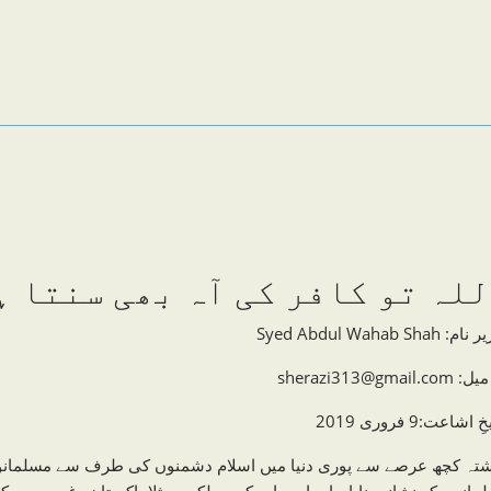
لہ تو کافر کی آہ بھی سنتا ہ
: Syed Abdul Wahab Shah
sherazi313@gmail.c
 اشاعت:9 فروری 2019
تہ کچھ عرصے سے پوری دنیا میں اسلام دشمنوں کی طرف سے مسلمانوں
مانوں کو نشانہ بنایا جارہا ہے اور کچھ ملکوں مثلا پاکستان وغیرہ میں ک