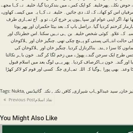
ڑے حوض نکلے۔پھرخلیفہ کو ایک کمرے میں بندکردیا گیا، خلیفہ نے کہا مجھے
فیاں اس کو کھانے کے لئے دی جائیں۔ خلیفہ نے کہا یہ میں کیسے کھاوں،
ا تھا، اگر اپنی عوام اور سپاہیوں پر خرچ کرتے تو وہ آج تمہاری طرف
رمار کرختم کردیا گیا۔دراصل باپ کے بعد بیٹا حکمران اور پھر پوتا
اسیہ کے علاوہ کوئی شخص خلیفہ بن ہی نہیں سکتا۔اس خطرناک اور
 کی حالت انتہائی پستی کو پہنچ چکی تھی۔چنگیز خان اور ہلاکوخان
انوں کا سزا دہندہ بناکرنازل کردیا۔چنگیز خان اور ہلاکوخان کی
 طرح ایک سرجن گندے پھوڑے میں زخم لگا کر گندہ خون باہر نکالتا
ور گندہ خون بہاکرصاف کردیا۔ پھر یہی لوگ بعد میں اسلام قبول
 وعدہ بھی پورا ہوگیا کہ اللہ تمہاری جگہ کسی اور قوم کو لاکر کھڑا
یز خان
,
سید عبدالوہاب شیرازی
,
کافر
,
نکتہ
,
نکتہ گائیڈنس
,
Nukta
:
Tags
Read
نفاذ اسلام
Previous Post
more
articles
You Might Also Like