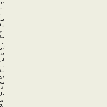
حرک
مسل
ہے 
طرف
سلط
میں
بہا
پرن
کی 
قتل
کرت
دنی
سان
ذبح
منظ
باد
خلی
اور
ہلا