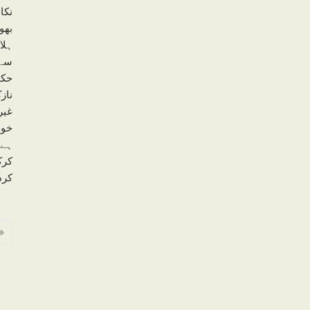
نکا
بھو
ہلا
سے 
حکم
ناز
غیر
خون
ہے 
کرک
کرد