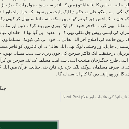
لو، خلیفہ نے اس کا پتا بتایا تو زمین کے اندر سے سونے جواہرات کے بڑے ب
ک لگی ہے، ہلاکو خان نے حکم دیا ایک پلیٹ میں سونے کے جواہرات اور اشر
کو خان نے کہاجس چیز کو تم کھا نہیں سکتے اسے اتنا سنبھال کر کیوں رکھ
مقابلہ بھی کرتے۔بالاخر خلیفہ کو ایک بوری میں بند کرکے لاتیں اور مکے ما
ران کی ایسی روش چل نکلی تھی کہ یہ عقیدہ بن گیا تھا کہ خاندان عب
ک ترین حالت کی اصلاح آخر اللہ تعالیٰ نے خود ہی کی کیونکہ مسلمانوں
متمدن، جاہل،اور وحشی لوگ تھے، اللہ تعالیٰ نے ان کافروں کو فاجر مسلم
ریزیاں درحقیقت ایک ڈاکٹر سرجن کی خون ریزی سے بہت مشابہ تھیں، جس
اسی طرح چنگیزخان مشیت الٰہی سے امت مسلمہ کے لئے سرجن بن کرآیا ا
ے نہ صرف مسلمان ہوگئے بلکہ بڑے بڑے فاتح بنے، چنانچہ قرآن میں اللہ کا
ے گا اور پھر اپنے دین کا کام ان سے لے گا۔
چنگ
ٹائیفائیڈ کی علامات اور علاج
Next Post