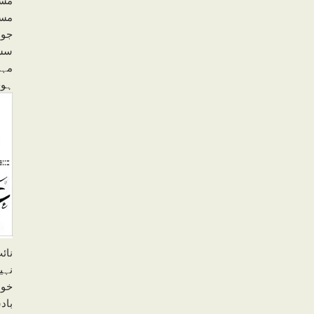
مسل
جو 
سسک
مہم
ہوج
نائ
نہی
خوا
باد