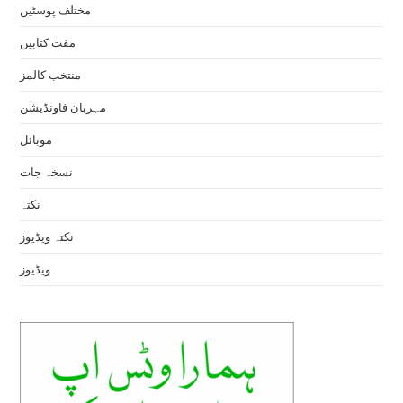
مختلف پوسٹیں
مفت کتابیں
منتخب کالمز
مہربان فاونڈیشن
موبائل
نسخہ جات
نکتہ
نکتہ ویڈیوز
ویڈیوز