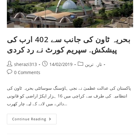
بحریہ ٹاون کی جانب سے 402 ارب کی
پیشکش. سپریم کورٹ نے رد کردی
Post
Post
Post
تازہ ترین
14/02/2019
sherazi313
author:
published:
category:
Post
0 Comments
comments:
پاکستان کی عدالت عظمیٰ نے نجی ہاؤسنگ سوسائٹی بحریہ ٹاون کی
انتظامیہ کی طرف سے کراچی میں 16 ہزار ایکڑ اراضی کو قانونی
دائرے میں لانے کے لیے چار کھرب…
بحریہ
Continue Reading
ٹاون
کی
جانب
سے