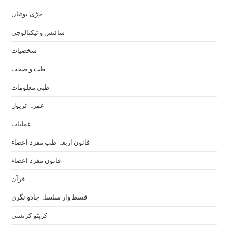
جڑی بوٹیاں
سائنس و ٹیکنالوجی
شخصیات
طب و صحت
طبی معلومات
عمرہ ٹریول
عملیات
قانون اربعہ طب مفرد اعضاء
قانون مفرد اعضاء
قرآن
قسط وار سلسلہ جادو نگری
کرپٹو کرنسی