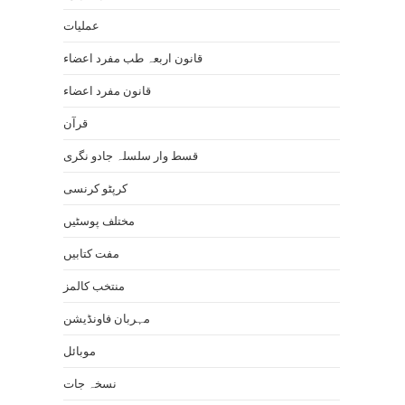
عملیات
قانون اربعہ طب مفرد اعضاء
قانون مفرد اعضاء
قرآن
قسط وار سلسلہ جادو نگری
کرپٹو کرنسی
مختلف پوسٹیں
مفت کتابیں
منتخب کالمز
مہربان فاونڈیشن
موبائل
نسخہ جات