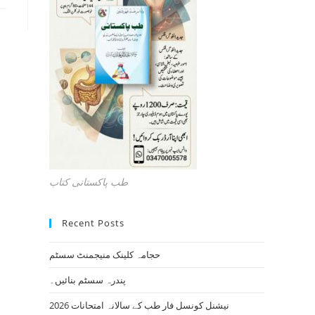
طب پاکستانی کتاب
Recent Posts
حجامہ کلینک منیجمنٹ سسٹم
پندرہ سسٹم بنائیں۔
نیشنل کونسل فار طب کے سالانہ امتحانات 2026