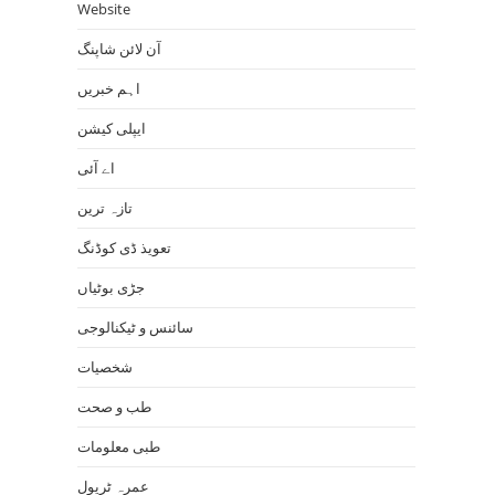
Website
آن لائن شاپنگ
اہم خبریں
ایپلی کیشن
اے آئی
تازہ ترین
تعویذ ڈی کوڈنگ
جڑی بوٹیاں
سائنس و ٹیکنالوجی
شخصیات
طب و صحت
طبی معلومات
عمرہ ٹریول