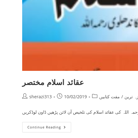
عقائد اسلام مختصر
Post
Post
Post
زہ ترین
/
مفت کتابیں
10/02/2019
sherazi313
author:
published:
category:
حمہ اللہ کی عقائد اسلام کی تلخیص آن لائن پڑھیں ڈاون لوڈ‌کریں
عقائد
Continue Reading
اسلام
مختصر