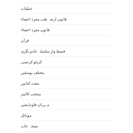
عملیات
قانون اربعہ طب مفرد اعضاء
قانون مفرد اعضاء
قرآن
قسط وار سلسلہ جادو نگری
کرپٹو کرنسی
مختلف پوسٹیں
مفت کتابیں
منتخب کالمز
مہربان فاونڈیشن
موبائل
نسخہ جات