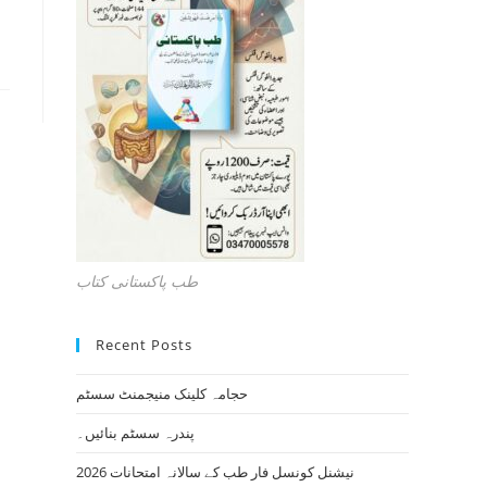
طب پاکستانی کتاب
Recent Posts
حجامہ کلینک منیجمنٹ سسٹم
پندرہ سسٹم بنائیں۔
نیشنل کونسل فار طب کے سالانہ امتحانات 2026