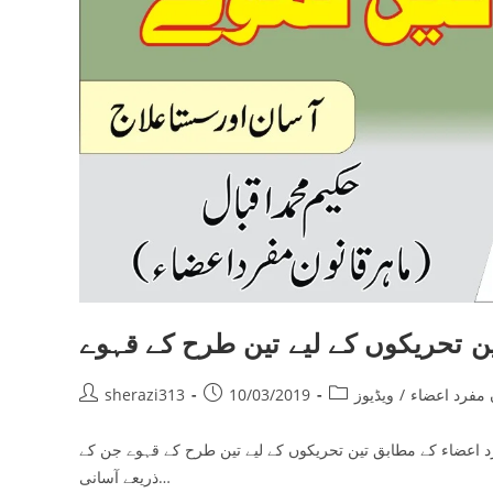
ن تحریکوں کے لیے تین طرح کے قہوے
Post
Post
Post
 مفرد اعضاء
/
ویڈیوز
10/03/2019
sherazi313
author:
published:
category:
د اعضاء کے مطابق تین تحریکوں کے لیے تین طرح کے قہوے جن کے
ذریعے آسانی…