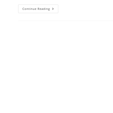
قانون
Continue Reading
مفرد
اعضاء
کے
مطابق
تین
تحریکوں
کے
لیے
تین
طرح
کے
قہوے