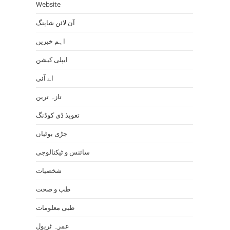
Website
آن لائن شاپنگ
اہم خبریں
ایپلی کیشن
اے آئی
تازہ ترین
تعویذ ڈی کوڈنگ
جڑی بوٹیاں
سائنس و ٹیکنالوجی
شخصیات
طب و صحت
طبی معلومات
عمرہ ٹریول