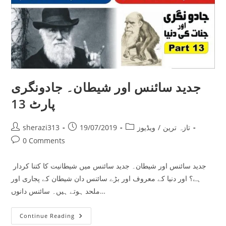
جدید سائنس اور شیطان۔ جادونگری
پارٹ 13
Post
Post
Post
تازہ ترین
/
ویڈیوز
19/07/2019
sherazi313
author:
published:
category:
Post
0 Comments
comments:
جدید سائنس اور شیطان۔ جدید سائنس میں شیطانیت کا کتنا کردار
ہے؟ اور دنیا کے معروف اور بڑے سائنس دان شیطان کے پجاری اور
ملحد ہوتے ہیں۔ سائنس دانوں…
جدید
Continue Reading
سائنس