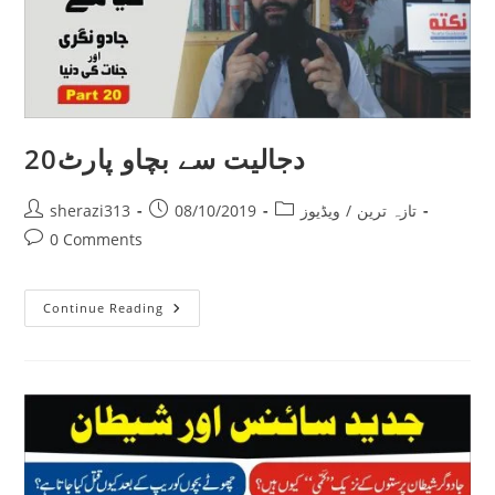
دجالیت سے بچاو پارٹ20
Post
Post
Post
تازہ ترین
/
ویڈیوز
08/10/2019
sherazi313
author:
published:
category:
Post
0 Comments
comments:
دجالیت
Continue Reading
سے
بچاو
پارٹ20