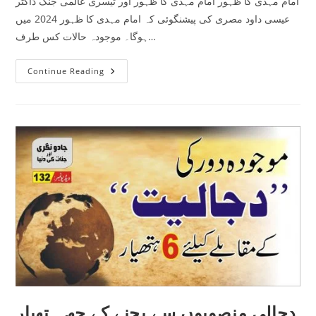
امام مہدی کا ظہور امام مہدی کا ظہور اور تیسری عالمی جنگ ڈاکٹر
عیسی داود مصری کی پیشنگوئی کہ امام مہدی کا ظہور 2024 میں
ہوگا۔ موجودہ حالات کس طرف…
امام
Continue Reading
مہدی
کا
ظہور
دجالی منصوبوں سے بچنے کے چھ ہتھیار