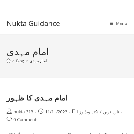
Skip
to
content
Nukta Guidance
Menu
امام مہدی
امام مہدی
>
Blog
>
امام مہدی کا ظہور
Post
Post
Post
تازہ ترین
/
نکتہ ویڈیوز
11/11/2023
nukta 313
author:
published:
category:
Post
0 Comments
comments: