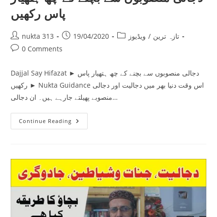
پاس رکھیں
Post
Post
Post
تازہ ترین
/
ویڈیوز
19/04/2020
nukta 313
author:
published:
category:
Post
0 Comments
comments:
Dajjal Say Hifazat ► دجالی منصوبوں سے بچنے کے چھ ہتھیار پاس
رکھیں ► Nukta Guidance اس وقت دنیا بھر میں دجالیت اور دجالی
منصوبے پھیلتے جارہے ہیں۔ ان دجالی…
دجالی
Continue Reading
منصوبوں
سے
بچنے
کے
چھ
ہتھیار
پاس
رکھیں