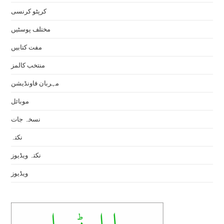
کرپٹو کرنسی
مختلف پوسٹیں
مفت کتابیں
منتخب کالمز
مہربان فاونڈیشن
موبائل
نسخہ جات
نکتہ
نکتہ ویڈیوز
ویڈیوز