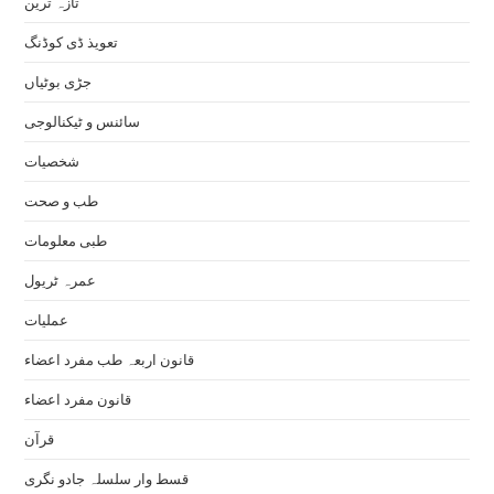
تازہ ترین
تعویذ ڈی کوڈنگ
جڑی بوٹیاں
سائنس و ٹیکنالوجی
شخصیات
طب و صحت
طبی معلومات
عمرہ ٹریول
عملیات
قانون اربعہ طب مفرد اعضاء
قانون مفرد اعضاء
قرآن
قسط وار سلسلہ جادو نگری