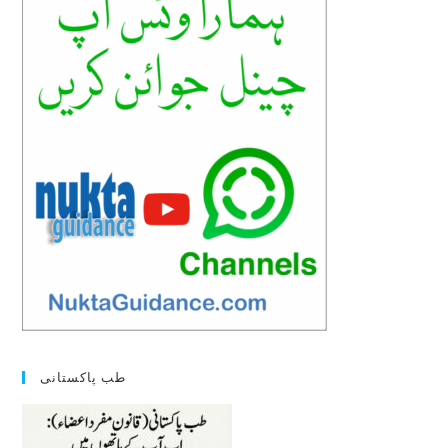
sea
pan
طب پاکستانی