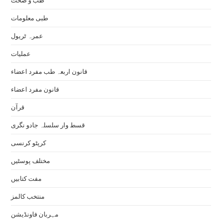
طبی معلومات
عمرہ ٹریول
عملیات
قانون اربعہ طب مفرد اعضاء
قانون مفرد اعضاء
قرآن
قسط وار سلسلہ جادو نگری
کرپٹو کرنسی
مختلف پوسٹیں
مفت کتابیں
منتخب کالمز
مہربان فاونڈیشن