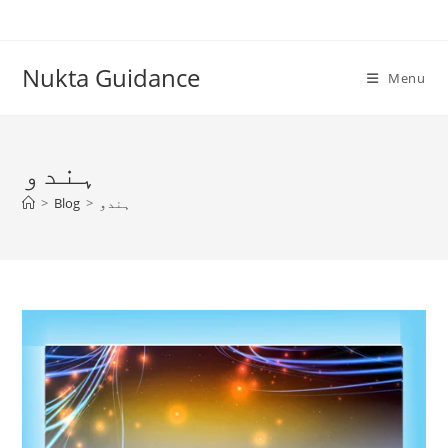
Skip
to
content
Nukta Guidance
Menu
ہندو
ہندو
>
Blog
>