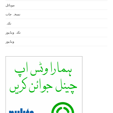
موبائل
نسخہ جات
نکتہ
نکتہ ویڈیوز
ویڈیوز