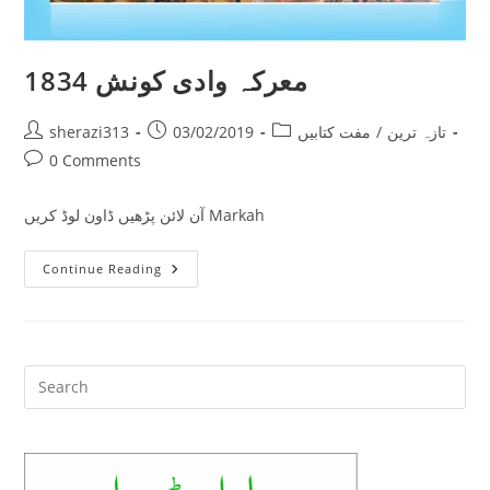
1834 معرکہ وادی کونش
Post
Post
Post
تازہ ترین
/
مفت کتابیں
03/02/2019
sherazi313
author:
published:
category:
Post
0 Comments
comments:
آن لائن پڑھیں ڈاون لوڈ کریں Markah
1834
Continue Reading
معرکہ
وادی
کونش
Pre
Es
to
clo
the