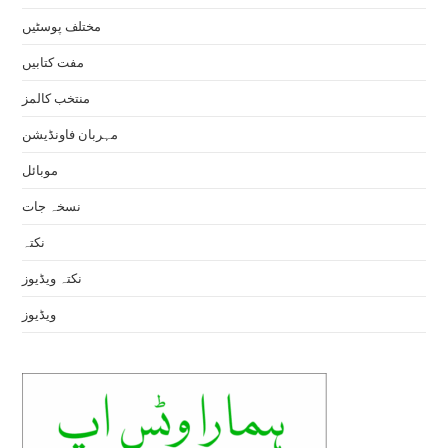
مختلف پوسٹیں
مفت کتابیں
منتخب کالمز
مہربان فاونڈیشن
موبائل
نسخہ جات
نکتہ
نکتہ ویڈیوز
ویڈیوز