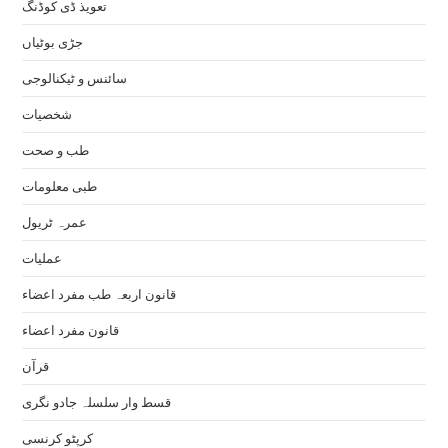
تعویذ ڈی کوڈنگ
جڑی بوٹیاں
سائنس و ٹیکنالوجی
شخصیات
طب و صحت
طبی معلومات
عمرہ ٹریول
عملیات
قانون اربعہ طب مفرد اعضاء
قانون مفرد اعضاء
قرآن
قسط وار سلسلہ جادو نگری
کرپٹو کرنسی