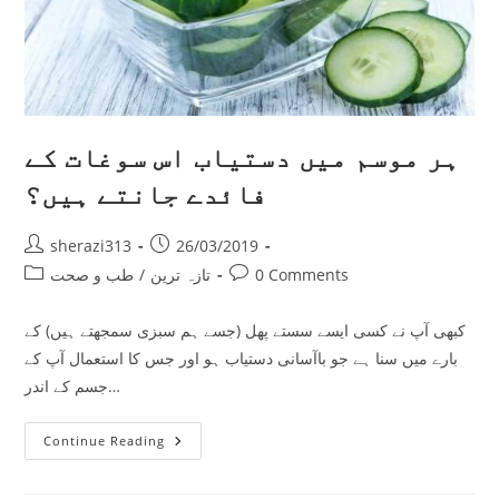
ہر موسم میں دستیاب اس سوغات کے
فائدے جانتے ہیں؟
Post
Post
sherazi313
26/03/2019
author:
published:
Post
Post
0 Comments
تازہ ترین
/
طب و صحت
category:
comments:
کبھی آپ نے کسی ایسے سستے پھل (جسے ہم سبزی سمجھتے ہیں) کے
بارے میں سنا ہے جو باآسانی دستیاب ہو اور جس کا استعمال آپ کے
جسم کے اندر…
ہر
Continue Reading
موسم
میں
دستیاب