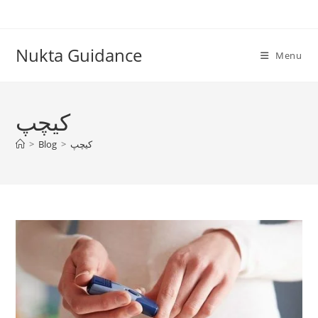
Skip
to
content
Nukta Guidance
Menu
کیچپ
کیچپ
>
Blog
>