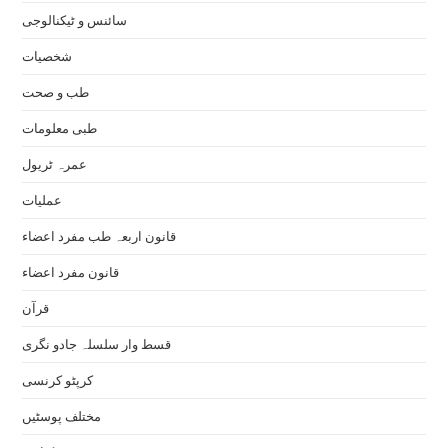
سائنس و ٹیکنالوجی
شخصیات
طب و صحت
طبی معلومات
عمرہ ٹریول
عملیات
قانون اربعہ طب مفرد اعضاء
قانون مفرد اعضاء
قرآن
قسط وار سلسلہ جادو نگری
کرپٹو کرنسی
مختلف پوسٹیں