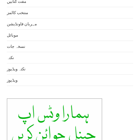
مفت کتابیں
منتخب کالمز
مہربان فاونڈیشن
موبائل
نسخہ جات
نکتہ
نکتہ ویڈیوز
ویڈیوز