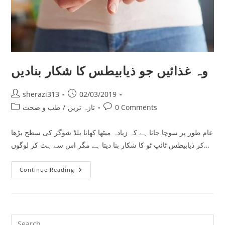
وہ غذائیں جو ذیابیطس کا شکار بنادیں
Post
Post
sherazi313
02/03/2019
author:
published:
Post
Post
0 Comments
تازہ ترین
/
طب و صحت
category:
comments:
عام طور پر سوچا جاتا ہے کہ زیادہ میٹھا کھانا بلڈ شوگر کی سطح بڑھا
کر ذیابیطس ٹائپ ٹو کا شکار بنا دیتا ہے مگر اس سے ہٹ کر لوگوں…
وہ
Continue Reading
غذائیں
جو
ذیابیطس
کا
شکار
بنادیں
Pre