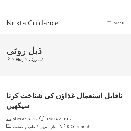
Skip
to
content
Nukta Guidance
Menu
ڈبل روٹی
ڈبل روٹی
>
Blog
>
ناقابل استعمال غذاؤں کی شناخت کرنا
سیکھیں
Post
Post
sherazi313
14/03/2019
author:
published:
Post
Post
0 Comments
تازہ ترین
/
طب و صحت