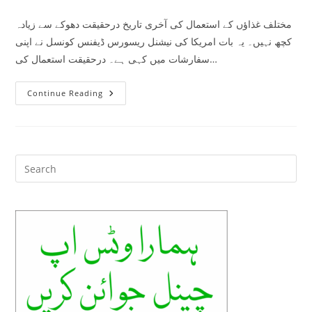
category:
comments:
مختلف غذاﺅں کے استعمال کی آخری تاریخ درحقیقت دھوکے سے زیادہ
کچھ نہیں۔ یہ بات امریکا کی نیشنل ریسورس ڈیفنس کونسل نے اپنی
سفارشات میں کہی ہے۔ درحقیقت استعمال کی…
ناقابل
Continue Reading
استعمال
غذاؤں
کی
شناخت
کرنا
سیکھیں
Pre
Es
to
clo
the
sea
pan