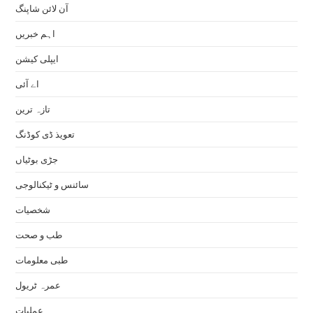
آن لائن شاپنگ
اہم خبریں
ایپلی کیشن
اے آئی
تازہ ترین
تعویذ ڈی کوڈنگ
جڑی بوٹیاں
سائنس و ٹیکنالوجی
شخصیات
طب و صحت
طبی معلومات
عمرہ ٹریول
عملیات