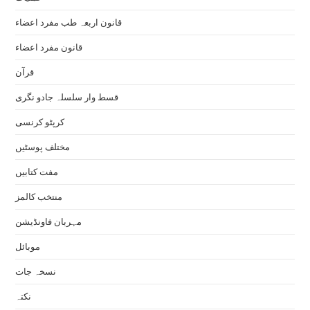
قانون اربعہ طب مفرد اعضاء
قانون مفرد اعضاء
قرآن
قسط وار سلسلہ جادو نگری
کرپٹو کرنسی
مختلف پوسٹیں
مفت کتابیں
منتخب کالمز
مہربان فاونڈیشن
موبائل
نسخہ جات
نکتہ