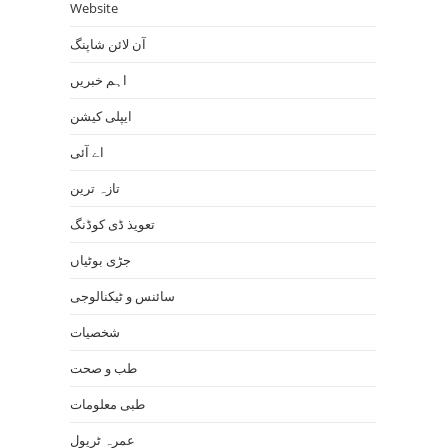
Website
آن لائن شاپنگ
اہم خبریں
ایپلی کیشن
اے آئی
تازہ ترین
تعویذ ڈی کوڈنگ
جڑی بوٹیاں
سائنس و ٹیکنالوجی
شخصیات
طب و صحت
طبی معلومات
عمرہ ٹریول