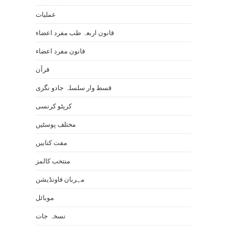
عملیات
قانون اربعہ طب مفرد اعضاء
قانون مفرد اعضاء
قرآن
قسط وار سلسلہ جادو نگری
کرپٹو کرنسی
مختلف پوسٹیں
مفت کتابیں
منتخب کالمز
مہربان فاونڈیشن
موبائل
نسخہ جات