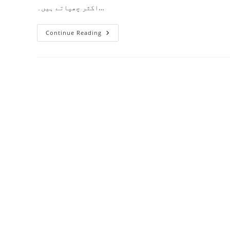
اکثر چھپاتے ہیں۔…
قرآن
Continue Reading
کا
اصل
وظیفہ
کیا
ہے؟