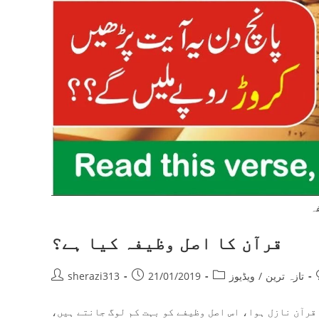
فہ
قرآن کا اصل وظیفہ کیا ہے؟
Post
Post
Post
تازہ ترین
/
ویڈیوز
21/01/2019
sherazi313
author:
published:
category:
 قرآن نازل ہوا، اس اصل وظیفے کو بہت کم لوگ جانتے ہیں،