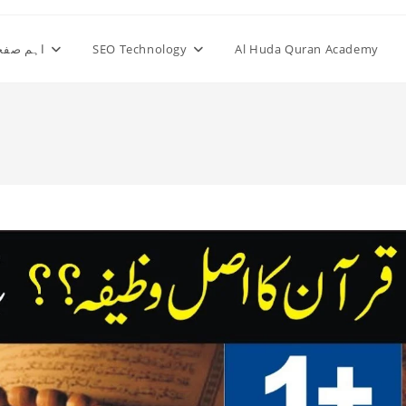
Al Huda Quran Academy
SEO Technology
اہم صفح