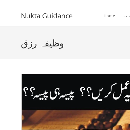
Skip
to
Nukta Guidance
ات
Home
content
وظیفہ رزق