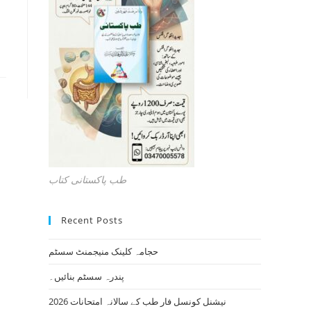
طب پاکستانی کتاب
Recent Posts
حجامہ کلینک منیجمنٹ سسٹم
پندرہ سسٹم بنائیں۔
نیشنل کونسل فار طب کے سالانہ امتحانات 2026