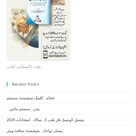
طب پاکستانی کتاب
Recent Posts
حجامہ کلینک منیجمنٹ سسٹم
پندرہ سسٹم بنائیں۔
نیشنل کونسل فار طب کے سالانہ امتحانات 2026
پنسار دواخانہ منیجمنٹ سافٹ ویئر