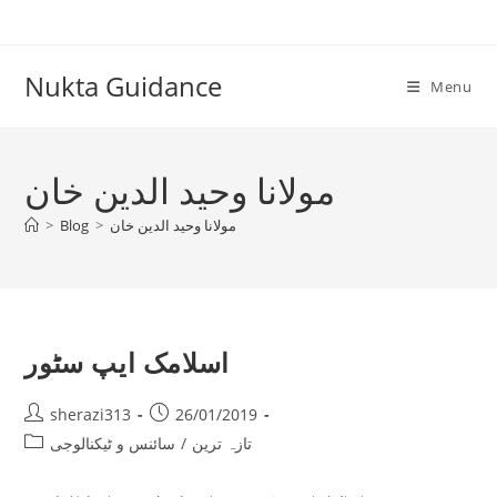
Skip
to
content
Nukta Guidance
Menu
مولانا وحید الدین خان
مولانا وحید الدین خان
>
Blog
>
اسلامک ایپ سٹور
Post
Post
sherazi313
26/01/2019
author:
published:
Post
تازہ ترین
/
سائنس و ٹیکنالوجی
category: