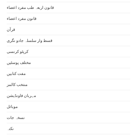
قانون اربعہ طب مفرد اعضاء
قانون مفرد اعضاء
قرآن
قسط وار سلسلہ جادو نگری
کرپٹو کرنسی
مختلف پوسٹیں
مفت کتابیں
منتخب کالمز
مہربان فاونڈیشن
موبائل
نسخہ جات
نکتہ