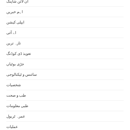
آن لائن شاپنگ
اہم خبریں
ایپلی کیشن
اے آئی
تازہ ترین
تعویذ ڈی کوڈنگ
جڑی بوٹیاں
سائنس و ٹیکنالوجی
شخصیات
طب و صحت
طبی معلومات
عمرہ ٹریول
عملیات