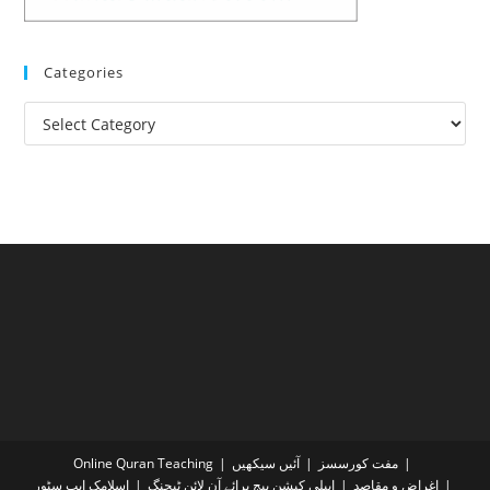
Categories
Categories
مفت کورسسز
آئیں سیکھیں
Online Quran Teaching
اغراض و مقاصد
ایپلی کیشن پیج برائے آن لائن ٹیچنگ
اسلامک ایپ سٹور