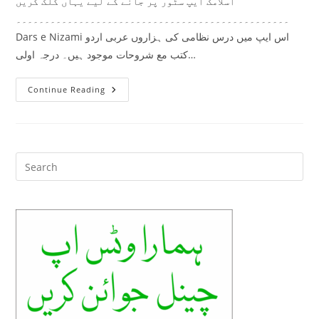
اسلامک ایپ سٹور پر جانے کے لیے یہاں کلک کریں
۔۔۔۔۔۔۔۔۔۔۔۔۔۔۔۔۔۔۔۔۔۔۔۔۔۔۔۔۔۔۔۔۔۔۔۔۔۔۔۔۔۔۔۔۔۔۔۔
Dars e Nizami اس ایپ میں درس نظامی کی ہزاروں عربی اردو
کتب مع شروحات موجود ہیں۔ درجہ اولی…
اسلامک
Continue Reading
ایپ
سٹور
Pre
Es
to
clo
the
sea
pan