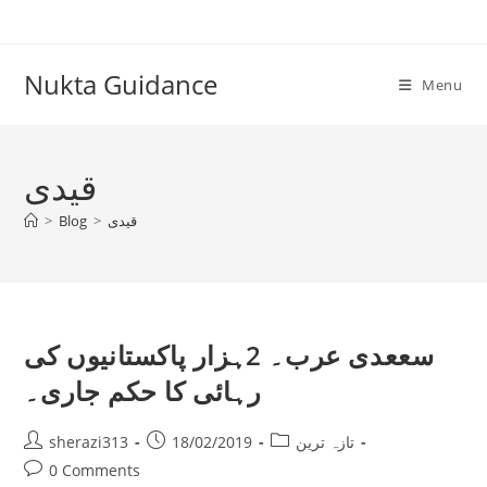
Skip
to
content
Nukta Guidance
Menu
قیدی
قیدی
>
Blog
>
سععدی عرب۔ 2ہزار پاکستانیوں کی
رہائی کا حکم جاری۔
Post
Post
Post
تازہ ترین
18/02/2019
sherazi313
author:
published:
category:
Post
0 Comments