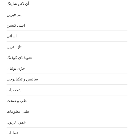
آن لائن شاپنگ
اہم خبریں
ایپلی کیشن
اے آئی
تازہ ترین
تعویذ ڈی کوڈنگ
جڑی بوٹیاں
سائنس و ٹیکنالوجی
شخصیات
طب و صحت
طبی معلومات
عمرہ ٹریول
عملیات