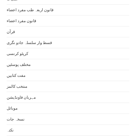
قانون اربعہ طب مفرد اعضاء
قانون مفرد اعضاء
قرآن
قسط وار سلسلہ جادو نگری
کرپٹو کرنسی
مختلف پوسٹیں
مفت کتابیں
منتخب کالمز
مہربان فاونڈیشن
موبائل
نسخہ جات
نکتہ