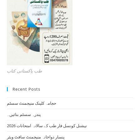
طب پاکستانی کتاب
Recent Posts
حجامہ کلینک منیجمنٹ سسٹم
پندرہ سسٹم بنائیں۔
نیشنل کونسل فار طب کے سالانہ امتحانات 2026
پنسار دواخانہ منیجمنٹ سافٹ ویئر