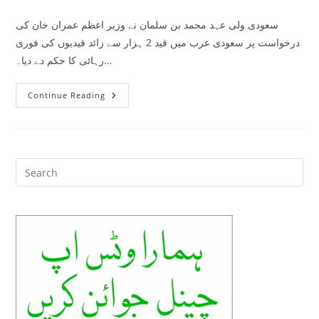
comments:
سعودی ولی عہد محمد بن سلمان نے وزیر اعظم عمران خان کی
درخواست پر سعودی عرب میں قید 2 ہزار سے زائد قیدیوں کی فوری
رہائی کا حکم دے دیا۔…
سععدی
Continue Reading
عرب۔
2ہزار
پاکستانیوں
کی
رہائی
کا
حکم
Pre
جاری۔
Es
to
clo
the
sea
pan