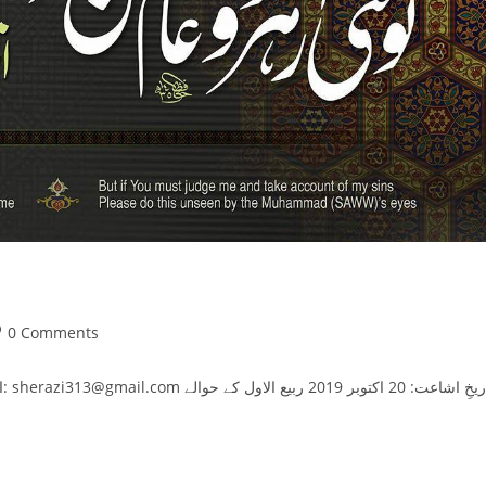
st
0 Comments
mments: