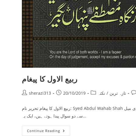
ربیع الاول کا پیغام
Post
Post
Post
Po
تازہ ترین
/
نکتہ
20/10/2019
sherazi313
author:
published:
category:
co
ربیع الاول کا پیغام تحریر نام: Syed Abdul Wahab Shah ای میل: sherazi313@gmail.com تاریخِ اشاعت: 20 اکتوبر 2019 ربیع الاول کے حوالے
سے دو سوال پیدا ہوتے ہیں، ایک یہ…
ربیع
Continue Reading
الاول