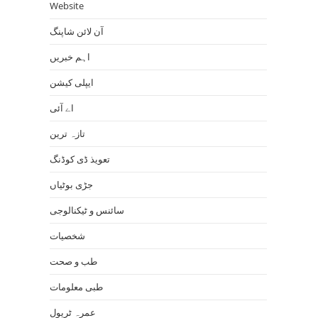
Website
آن لائن شاپنگ
اہم خبریں
ایپلی کیشن
اے آئی
تازہ ترین
تعویذ ڈی کوڈنگ
جڑی بوٹیاں
سائنس و ٹیکنالوجی
شخصیات
طب و صحت
طبی معلومات
عمرہ ٹریول