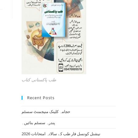
طب پاکستانی کتاب
Recent Posts
حجامہ کلینک منیجمنٹ سسٹم
پندرہ سسٹم بنائیں۔
نیشنل کونسل فار طب کے سالانہ امتحانات 2026