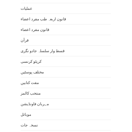
عملیات
قانون اربعہ طب مفرد اعضاء
قانون مفرد اعضاء
قرآن
قسط وار سلسلہ جادو نگری
کرپٹو کرنسی
مختلف پوسٹیں
مفت کتابیں
منتخب کالمز
مہربان فاونڈیشن
موبائل
نسخہ جات