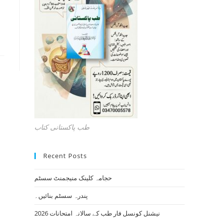
طب پاکستانی کتاب
Recent Posts
حجامہ کلینک منیجمنٹ سسٹم
پندرہ سسٹم بنائیں۔
نیشنل کونسل فار طب کے سالانہ امتحانات 2026