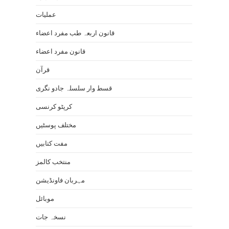
عملیات
قانون اربعہ طب مفرد اعضاء
قانون مفرد اعضاء
قرآن
قسط وار سلسلہ جادو نگری
کرپٹو کرنسی
مختلف پوسٹیں
مفت کتابیں
منتخب کالمز
مہربان فاونڈیشن
موبائل
نسخہ جات