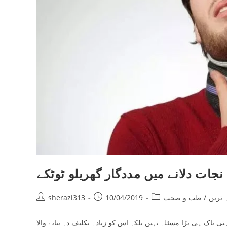
ات دلانے میں مددگار گھریلو ٹوٹکے
Post
Post
Post
ہ ترین
/
طب و صحت
10/04/2019
sherazi313
author:
published:
category:
ی ناک ہی بڑا مسئلہ نہیں بلکہ اس کو زیادہ تکلیف دہ بنانے والا