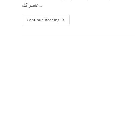
عنصر گلے…
کھانسی
Continue Reading
اور
گلے
کی
سوزش
سے
نجات
دلانے
میں
مددگار
گھریلو
ٹوٹکے