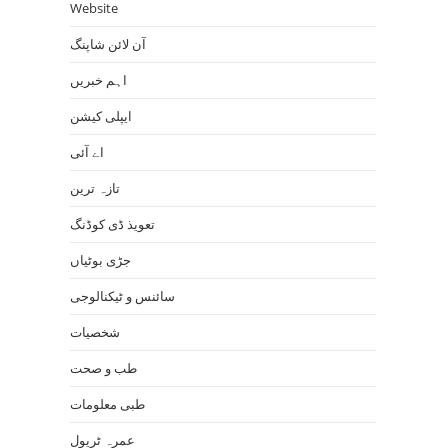
Website
آن لائن شاپنگ
اہم خبریں
ایپلی کیشن
اے آئی
تازہ ترین
تعویذ ڈی کوڈنگ
جڑی بوٹیاں
سائنس و ٹیکنالوجی
شخصیات
طب و صحت
طبی معلومات
عمرہ ٹریول