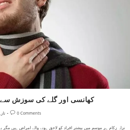
کھانسی اور گلے کی سوزش سے نج
Post
0 Comments
تاز
comments:
نزلہ زکام ہر موسم میں بیشتر افراد کو لاحق ہونے والے امراض ہیں مگر بہت