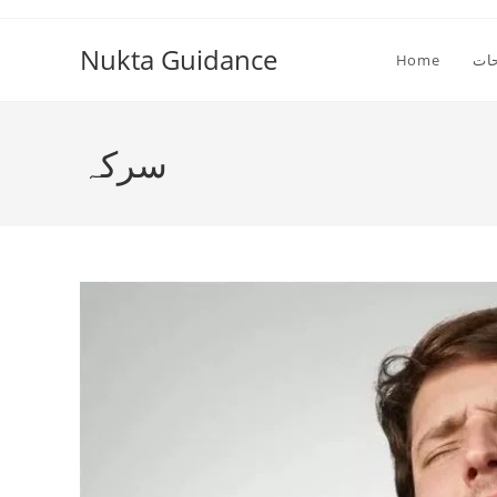
Skip
to
Nukta Guidance
ات
Home
content
سرکہ