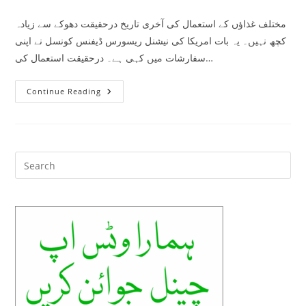
category:
comments:
مختلف غذاﺅں کے استعمال کی آخری تاریخ درحقیقت دھوکے سے زیادہ
کچھ نہیں۔ یہ بات امریکا کی نیشنل ریسورس ڈیفنس کونسل نے اپنی
سفارشات میں کہی ہے۔ درحقیقت استعمال کی…
ناقابل
Continue Reading
استعمال
غذاؤں
کی
شناخت
کرنا
سیکھیں
Pre
Es
to
clo
the
sea
pan