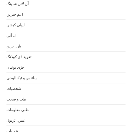
آن لائن شاپنگ
اہم خبریں
ایپلی کیشن
اے آئی
تازہ ترین
تعویذ ڈی کوڈنگ
جڑی بوٹیاں
سائنس و ٹیکنالوجی
شخصیات
طب و صحت
طبی معلومات
عمرہ ٹریول
عملیات