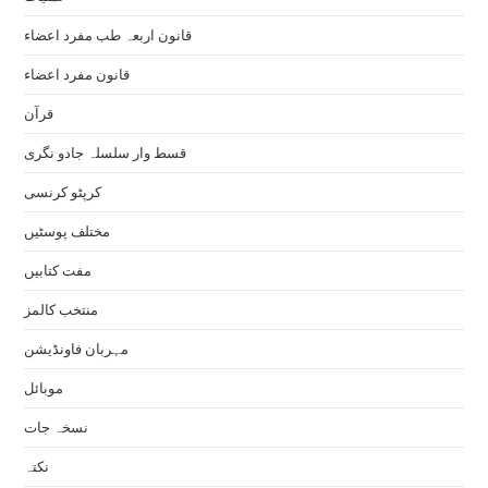
قانون اربعہ طب مفرد اعضاء
قانون مفرد اعضاء
قرآن
قسط وار سلسلہ جادو نگری
کرپٹو کرنسی
مختلف پوسٹیں
مفت کتابیں
منتخب کالمز
مہربان فاونڈیشن
موبائل
نسخہ جات
نکتہ