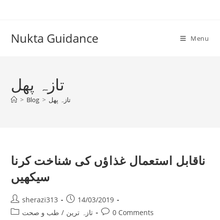
Skip
to
content
Nukta Guidance
Menu
تازہ پھل
تازہ پھل
>
Blog
>
ناقابل استعمال غذاؤں کی شناخت کرنا
سیکھیں
Post
Post
sherazi313
14/03/2019
author:
published:
Post
Post
0 Comments
تازہ ترین
/
طب و صحت