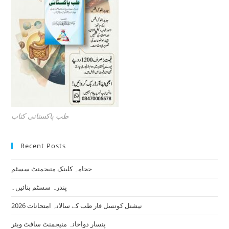
طب پاکستانی کتاب
Recent Posts
حجامہ کلینک منیجمنٹ سسٹم
پندرہ سسٹم بنائیں۔
نیشنل کونسل فار طب کے سالانہ امتحانات 2026
پنسار دواخانہ منیجمنٹ سافٹ ویئر