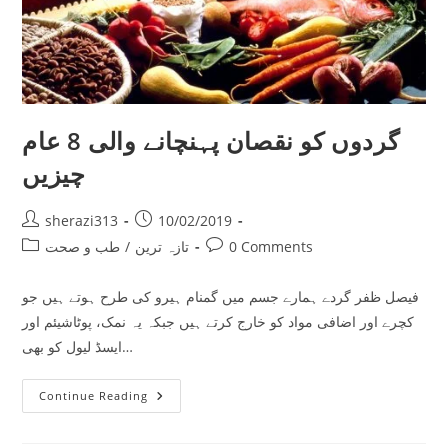
گردوں کو نقصان پہنچانے والی 8 عام
چیزیں
Post
Post
sherazi313
10/02/2019
author:
published:
Post
Post
0 Comments
تازہ ترین
/
طب و صحت
category:
comments:
فیصل ظفر گردے ہمارے جسم میں گمنام ہیرو کی طرح ہوتے ہیں جو
کچرے اور اضافی مواد کو خارج کرتے ہیں جبکہ یہ نمک، پوٹاشیئم اور
ایسڈ لیول کو بھی…
گردوں
Continue Reading
کو
نقصان
پہنچانے