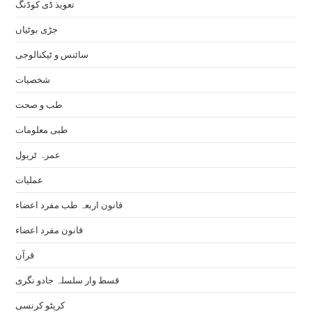
تعویذ ڈی کوڈنگ
جڑی بوٹیاں
سائنس و ٹیکنالوجی
شخصیات
طب و صحت
طبی معلومات
عمرہ ٹریول
عملیات
قانون اربعہ طب مفرد اعضاء
قانون مفرد اعضاء
قرآن
قسط وار سلسلہ جادو نگری
کرپٹو کرنسی