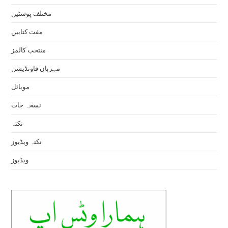
مختلف پوسٹیں
مفت کتابیں
منتخب کالمز
مہربان فاونڈیشن
موبائل
نسخہ جات
نکتہ
نکتہ ویڈیوز
ویڈیوز