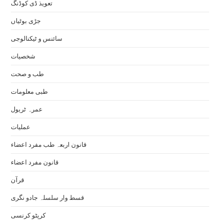
تعویذ ڈی کوڈنگ
جڑی بوٹیاں
سائنس و ٹیکنالوجی
شخصیات
طب و صحت
طبی معلومات
عمرہ ٹریول
عملیات
قانون اربعہ طب مفرد اعضاء
قانون مفرد اعضاء
قرآن
قسط وار سلسلہ جادو نگری
کرپٹو کرنسی