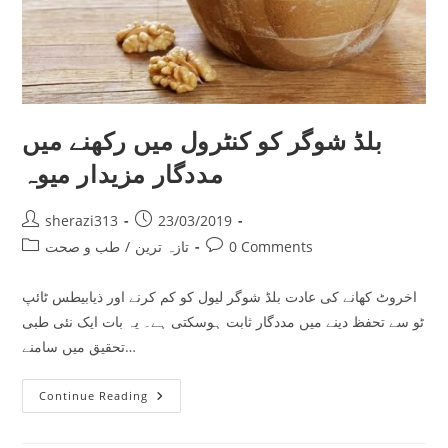
بلڈ شوگر کو کنٹرول میں رکھنے میں
مددگار مزیدار میوہ
Post
Post
sherazi313
23/03/2019
author:
published:
Post
Post
0 Comments
تازہ ترین
/
طب و صحت
category:
comments:
اخروٹ کھانے کی عادت بلڈ شوگر لیول کو کم کرنے اور ذیابیطس ٹائپ
ٹو سے تحفظ دینے میں مددگار ثابت ہوسکتی ہے۔ یہ بات ایک نئی طبی
تحقیق میں سامنے…
بلڈ
Continue Reading
شوگر
کو
کنٹرول