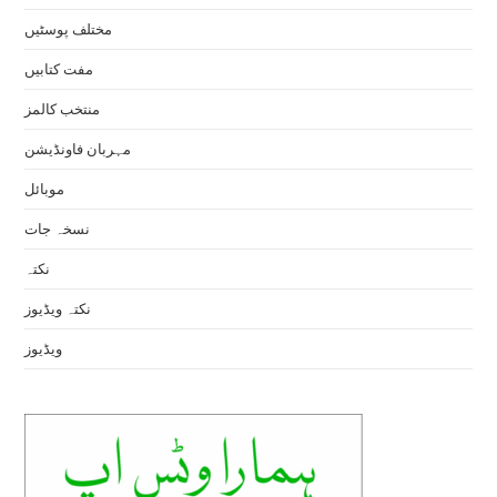
مختلف پوسٹیں
مفت کتابیں
منتخب کالمز
مہربان فاونڈیشن
موبائل
نسخہ جات
نکتہ
نکتہ ویڈیوز
ویڈیوز