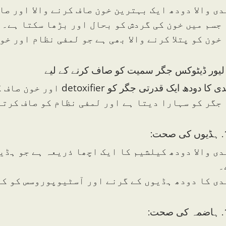
دی والا دودھ ایک بہترین خون صاف کرنے والا اور صا
 جسم میں خون کی گردش کو بحال اور بڑھا سکتا ہے۔
 خون کو پتلا کرنے والا بھی ہے جو لمفی نظام اور خ
 دودھ ایک قدرتی جگر کو detoxifier اور خون صاف کرنے والا ہے جو جگر کے کام کو بڑھاتا ہے۔
 جگر کو سہارا دیتا ہے اور لمفی نظام کو صاف کرتا
حت:
دی والا دودھ کیلشیم کا ایک اچھا ذریعہ ہے جو ہڈی
۔
دی کا دودھ ہڈیوں کے گرنے اور آسٹیوپوروسس کو کم
حت: