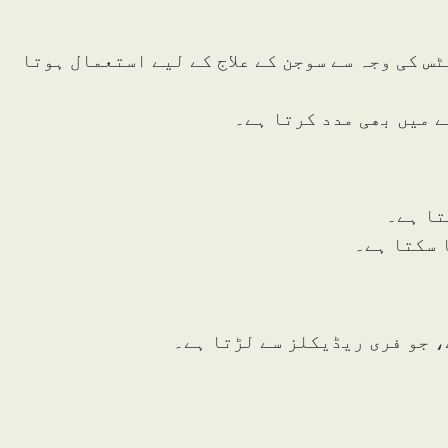
س کی وجہ سے سوجن کے علاج کے لیے استعمال ہوتا
 میں بھی مدد کرتا ہے۔
تا ہے۔
 سکتا ہے۔
، جو فری ریڈیکلز سے لڑتا ہے۔