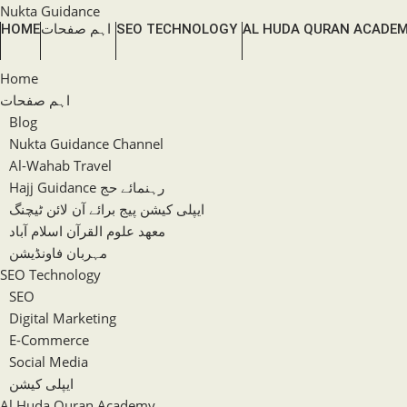
Skip
Nukta Guidance
AL HUDA QURAN ACADE
SEO TECHNOLOGY
اہم صفحات
HOME
to
content
Home
اہم صفحات
Blog
Nukta Guidance Channel
Al-Wahab Travel
Hajj Guidance رہنمائے حج
ایپلی کیشن پیج برائے آن لائن ٹیچنگ
معھد علوم القرآن اسلام آباد
مہربان فاونڈیشن
SEO Technology
SEO
Digital Marketing
E-Commerce
Social Media
ایپلی کیشن
Al Huda Quran Academy