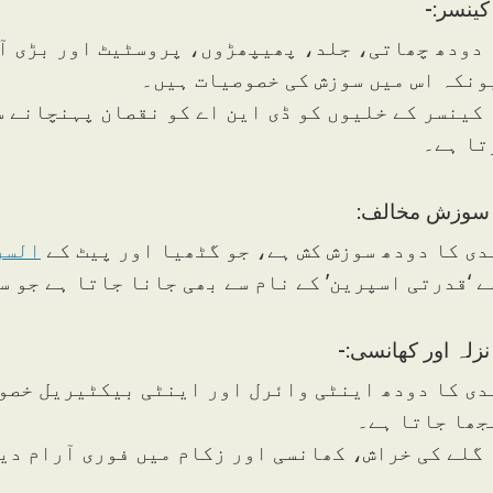
 دودھ چھاتی، جلد، پھیپھڑوں، پروسٹیٹ اور بڑی آن
ونکہ اس میں سوزش کی خصوصیات ہیں۔
 کینسر کے خلیوں کو ڈی این اے کو نقصان پہنچانے 
تا ہے۔
دی کا دودھ سوزش کش ہے، جو گٹھیا اور پیٹ کے
السر
ے ‘قدرتی اسپرین’ کے نام سے بھی جانا جاتا ہے جو س
دی کا دودھ اینٹی وائرل اور اینٹی بیکٹیریل خصوص
جھا جاتا ہے۔
 گلے کی خراش، کھانسی اور زکام میں فوری آرام دی