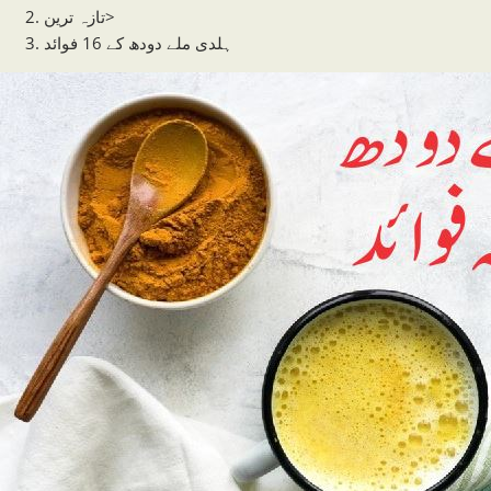
>
تازہ ترین
ہلدی ملے دودھ کے 16 فوائد