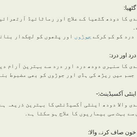
دی کا دودھ گٹھیا کے علاج اور رماٹائیڈ آرتھرائیٹ
۔
 درد کو کم کرکے
جوڑوں
اور پٹھوں کو لچکدار بنانے
دی کا سنہری دودھ درد اور درد سے بہترین آرام دی
 جسم میں ریڑھ کی ہڈی اور جوڑوں کو بھی مضبوط بنا
دی والا دودھ اینٹی آکسیڈنٹس کا بہترین ذریعہ ہے
 سے بہت سی بیماریوں کا علاج ہو سکتا ہے۔