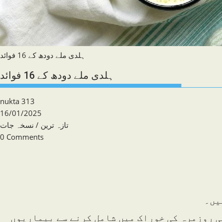
ہلدی ملے دودھ کے 16 فوائد
ہلدی ملے دودھ کے 16 فوائد
Post
nukta 313
author:
Post
16/01/2025
published:
Post
تازہ ترین
/
نسخہ جات
category:
Post
0 Comments
comments:
یں۔
جزاء کو اپنی روزمرہ کی خوراک میں شامل کرنے سے بیماریوں