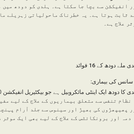
ر انفیکشن سے بچا جا سکتا ہے۔ ہلدی کو دودھ میں م
د ثابت ہوتا ہے۔ یہ خطرناک ماحولیاتی زہریلے ما
ثر علاج ہے۔
 ملے دودھ کے 16 فوائد
 کا دودھ ایک اینٹی مائکروبیل ہے جو بیکٹیریل انفیکشن 150 وائرل انفیکشنز پر حملہ کرتا ہے۔
 نظام تنفس سے متعلق بیماریوں کے علاج کے لیے مفید
ر پھیپھڑوں کی بھیڑ اور سینوس سے جلد آرام پہنچا
 دمہ اور برونکائٹس کے علاج کے لیے بھی ایک موثر 